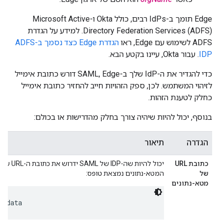
Edge תומך ב-IdPs רבים, כולל Okta ו-Microsoft Active
Directory Federation Services (ADFS). למידע על הגדרת
ADFS לשימוש עם Edge, ראו
הגדרת Edge כצד נסמך ב-ADFS
IDP
. עבור Okta, עיינו בקטע הבא.
כדי להגדיר את ה-IdP שלך ב-SAML, Edge דורש כתובת אימייל
לזיהוי המשתמש. לכן, ספק הזהויות חייב להחזיר כתובת אימייל
כחלק לטענת הזהות.
בנוסף, יכול להיות שיהיה צורך בחלק מהדרישות או בכולם:
הגדרה
תיאור
כתובת URL
של
המטא-נתונים נמצאת טופס:
מטא-נתונים
tadata