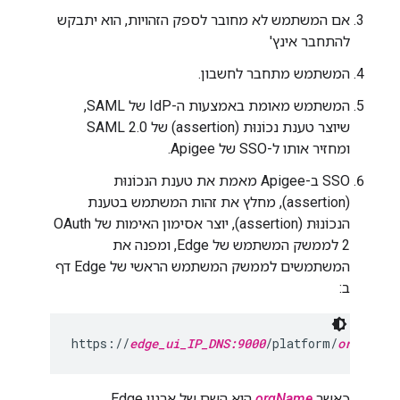
אם המשתמש לא מחובר לספק הזהויות, הוא יתבקש
להתחבר אינץ'
המשתמש מתחבר לחשבון.
המשתמש מאומת באמצעות ה-IdP של SAML,
שיוצר טענת נכוֹנוּת (assertion) של SAML 2.0
ומחזיר אותו ל-SSO של Apigee.
SSO ב-Apigee מאמת את טענת הנכוֹנוּת
(assertion), מחלץ את זהות המשתמש בטענת
הנכוֹנוּת (assertion), יוצר אסימון האימות של OAuth
2 לממשק המשתמש של Edge, ומפנה את
המשתמשים לממשק המשתמש הראשי של Edge דף
ב:
https://
edge_ui_IP_DNS:9000
/platform/
orgName
כאשר
orgName
הוא השם של ארגון Edge.