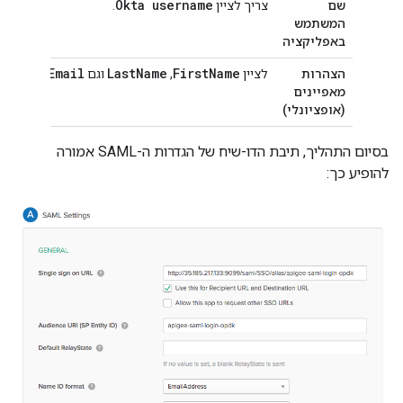
Okta username
שם
צריך לציין
.
המשתמש
באפליקציה
Email
Last
Name
First
Name
הצהרות
לציין
,
וגם
כמו שמוצ
מאפיינים
(אופציונלי)
בסיום התהליך, תיבת הדו-שיח של הגדרות ה-SAML אמורה
להופיע כך: