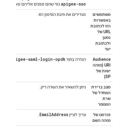
apigee-sso
כפי שהם מפנים אליהם מאזן עומסים
משתמשים
מגדירים את תיבת הסימון הזו.
באפשרות
הזו לכתובת
URL של
נמען
ולכתובת
יעד
apigee-saml-login-opdk
Audience
הגדרה בתור
URI (מזהה
ישות של
SP)
מצב ברירת
ניתן להשאיר את השדה ריק.
המחדל של
שרת
הממסר
Email
Address
פורמט של
צריך לציין
.
מזהה השם