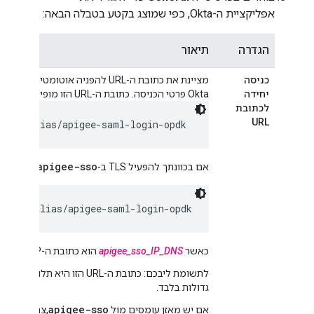
אפליקציית ה-Okta, כפי שמוצג בקטע בטבלה הבאה:
הגדרה
תיאור
כניסה
יחידה
Okta פרטי הכניסה. כתובת ה-URL הזו מופיעה בפורמט:
לכתובת
URL
/SSO/alias/apigee-saml-login-opdk
apigee-sso
אם בכוונתך להפעיל TLS ב-
:
l/SSO/alias/apigee-saml-login-opdk
כאשר
apigee_sso_IP_DNS
הוא כתובת ה-IP או שם ה-DNS המארח
לתשומת ליבכם: כתובת ה-URL הזו היא תלוית אותיות רישיות ולכן האפשרות
גדולות בלבד.
apigee-sso
אם יש מאזן עומסים מול
,צריך לציין את כתובת ה-P