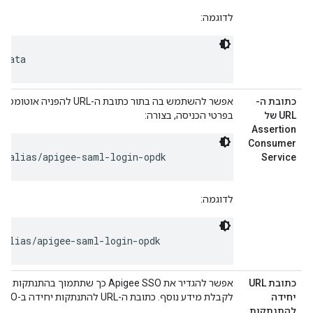
לדוגמה:
adata
כתובת ה-
URL של
בפרטי הכניסה, בצורה:
Assertion
Consumer
O/alias/apigee-saml-login-opdk
Service
לדוגמה:
/alias/apigee-saml-login-opdk
כתובת URL
אפשר להגדיר את Apigee SSO כך שתתמוך בהתנתקות יחידה. צפייה
יחידה
לקבלת מידע נוסף. כתובת ה-URL להתנתקות יחידה ב-Apigee SSO מופיעה כך:
להתנתקות