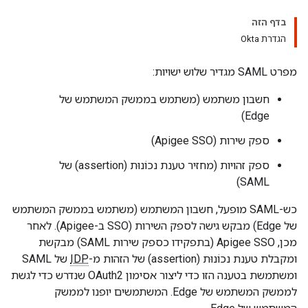
בדף הזה
הגדרת Okta
מפרט SAML מגדיר שלוש ישויות:
חשבון משתמש (משתמש בממשק המשתמש של
Edge)
ספק שירות (Apigee SSO)
ספק זהויות (מחזיר טענת נכוֹנוּת (assertion) של
SAML)
כש-SAML מופעל, חשבון המשתמש (משתמש בממשק המשתמש
של Edge) מבקש גישה לספק השירות (SSO ב-Apigee). לאחר
מכן, Apigee SSO (בתפקידו כספק שירות SAML) מבקשת
ומקבלת טענת נכוֹנוּת (assertion) של הזהות מ-
IDP
של SAML
ומשתמשת בטענה הזו כדי ליצור אסימון OAuth2 שנדרש כדי לגשת
לממשק המשתמש של Edge. המשתמשים יופנו לממשק