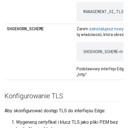
MANAGEMENT_UI_TLS_A
SHOEHORN
_
SCHEME
Zanim
zainstalujesz nowy in
tę właściwość, która określ
SHOEHORN_SCHEME=htt
Podstawowy interfejs Edge n
„http”.
Konfigurowanie TLS
Aby skonfigurować dostęp TLS do interfejsu Edge:
Wygeneruj certyfikat i klucz TLS jako pliki PEM bez