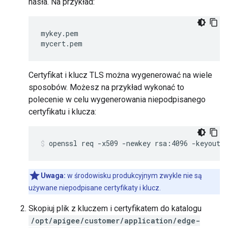
hasła. Na przykład:
mykey.pem

mycert.pem
Certyfikat i klucz TLS można wygenerować na wiele
sposobów. Możesz na przykład wykonać to
polecenie w celu wygenerowania niepodpisanego
certyfikatu i klucza:
openssl req -x509 -newkey rsa:4096 -keyout 
Uwaga:
w środowisku produkcyjnym zwykle nie są
używane niepodpisane certyfikaty i klucz.
Skopiuj plik z kluczem i certyfikatem do katalogu
/opt/apigee/customer/application/edge-