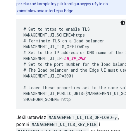
przekazać kompletny plik konfiguracyjny użyte do
zainstalowania interfejsu Edge
# Set to https to enable TLS

MANAGEMENT_UI_SCHEME=https

# Terminate TLS on a load balancer

MANAGEMENT_UI_TLS_OFFLOAD=y

# Set to the IP address or DNS name of the loa
MANAGEMENT_UI_IP=
LB_IP_DNS
# Set to the port number for the load balancer
# The load balancer and the Edge UI must use t
MANAGEMENT_UI_IP=3001

# Leave these properties set to the same value
MANAGEMENT_UI_PUBLIC_URIS=$MANAGEMENT_UI_SCHE
Jeśli ustawisz
MANAGEMENT_UI_TLS_OFFLOAD=y
,
pomiń
MANAGEMENT_UI_TLS_KEY_FILE
i