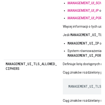
MANAGEMENT_UI_SCHE
MANAGEMENT_UI_IP
okre
MANAGEMENT_UI_PORT
Więcej informacji o tych usł
MANAGEMENT_UI_TLS
Jeśli
MANAGEMENT_UI_IP
okr
System równoważenia obc
MANAGEMENT_UI_PORT
,
MANAGEMENT
_
UI
_
TLS
_
ALLOWED
_
Definiuje listę dostępnych 
CIPHERS
Ciąg znaków rozdzielony pr
MANAGEMENT_UI_TLS_A
Ciąg znaków rozdzielany sp