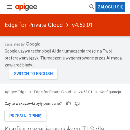
ZALOGUJ SIĘ
Edge for Private Cloud
v4.52.01
Google używa technologii AI do tłumaczenia treści na Twój
preferowany język. Tłumaczenia wygenerowane przez AI mogą
zawierać błędy.
Apigee Edge
Edge for Private Cloud
v4.52.01
Konfiguracja
Czy te wskazówki były pomocne?
PRZEŚLIJ OPINIĘ
Konfigurowanie protokołu TLS dla