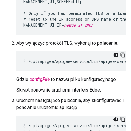
MANAGEMENT_UI_SCHEME=http

# 
Only if you had terminated TLS on a load 
# reset to the IP address or DNS name of the E
MANAGEMENT_UI_IP=
newue_IP_DNS
Aby wyłączyć protokół TLS, wykonaj to polecenie:
/opt/apigee/apigee-service/bin/apigee-servi
Gdzie
configFile
to nazwa pliku konfiguracyjnego.
Skrypt ponownie uruchomi interfejs Edge.
Uruchom następujące polecenia, aby skonfigurować i
ponownie uruchomić aplikację
/opt/apigee/apigee-service/bin/apigee-servic