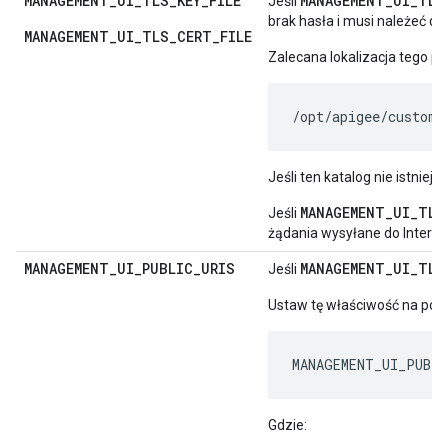
MANAGEMENT
_
UI
_
TLS
_
KEY
_
FILE
MANAGEMENT
_
UI
_
TLS
Jeśli
brak hasła i musi należeć do
MANAGEMENT_UI_TLS_CERT_FILE
Zalecana lokalizacja tego pli
/opt/apigee/custome
Jeśli ten katalog nie istnieje
MANAGEMENT_UI_TLS
Jeśli
żądania wysyłane do Interfe
MANAGEMENT
_
UI
_
PUBLIC
_
URIS
MANAGEMENT_UI_TLS
Jeśli
Ustaw tę właściwość na podst
MANAGEMENT_UI_PUBLI
Gdzie: