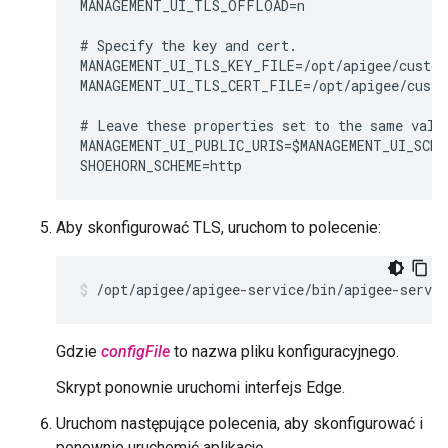
MANAGEMENT_UI_TLS_OFFLOAD=n

# Specify the key and cert. 

MANAGEMENT_UI_TLS_KEY_FILE=/opt/apigee/custom
MANAGEMENT_UI_TLS_CERT_FILE=/opt/apigee/custo
# Leave these properties set to the same value
MANAGEMENT_UI_PUBLIC_URIS=$MANAGEMENT_UI_SCHE
SHOEHORN_SCHEME=http
Aby skonfigurować TLS, uruchom to polecenie:
/opt/apigee/apigee-service/bin/apigee-servi
Gdzie
configFile
to nazwa pliku konfiguracyjnego.
Skrypt ponownie uruchomi interfejs Edge.
Uruchom następujące polecenia, aby skonfigurować i
ponownie uruchomić aplikację