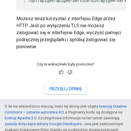
/opt/apigee/apigee-service/bin/apigee-servic
Możesz teraz korzystać z interfejsu Edge przez
HTTP. Jeśli po wyłączeniu TLS nie możesz
zalogować się w interfejsie Edge, wyczyść pamięci
podręcznej przeglądarki i spróbuj zalogować się
ponownie.
Czy te wskazówki były pomocne?
PRZEŚLIJ OPINIĘ
O ile nie stwierdzono inaczej, treść tej strony jest objęta
licencją Creative
Commons – uznanie autorstwa 4.0
, a fragmenty kodu są dostępne na
licencji Apache 2.0
. Szczegółowe informacje na ten temat zawierają
zasady dotyczące witryny Google Developers
. Java jest zastrzeżonym
znakiem towarowym firmy Oracle i jej podmiotów stowarzyszonych.