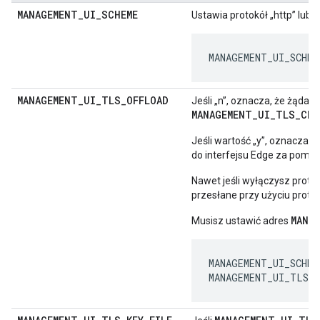
MANAGEMENT
_
UI
_
SCHEME
Ustawia protokół „http” lub 
MANAGEMENT_UI_SCHEM
MANAGEMENT
_
UI
_
TLS
_
OFFLOAD
Jeśli „n”, oznacza, że żądan
MANAGEMENT_UI_TLS_CER
Jeśli wartość „y”, oznacza,
do interfejsu Edge za pomoc
Nawet jeśli wyłączysz proto
przesłane przy użyciu protok
MANA
Musisz ustawić adres
MANAGEMENT_UI_SCHEME
MANAGEMENT_UI_TLS_