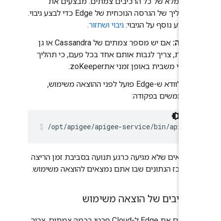
גיבוי מלא של כל הרכיבים צמתים. מבצעים את
התהליך של הגרסה הנוכחית של Edge כדי לבצע גיבוי.
למידע נוסף על הגיבוי:
גיבוי ושחזור
.
הערה:
אם יש מספר צמתים של Cassandra או גן
החיות, צריך לגבות אותם אחד בכל פעם, כי תהליך
הגיבוי משבית באופן זמני אתzoKeeper.
כדי לוודא ש-Edge פועל לפני ההוצאה משימוש,
משתמשים בפקודה:
/opt/apigee/apigee-service/bin/apigee
מוודאים שלא מגיעה כרגע תנועה בסביבת זמן הריצה
במרכז הנתונים שבו אתם נמצאים להוצאה משימוש.
הרכיבים של הוצאה משימוש
אם מתקינים את Edge ל-Cloud פרטי בכמה צמתים, צריך