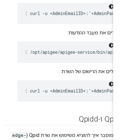
curl -u <AdminEmailID>:'<AdminPasswor
מסירים את מעבד ההודעות:
/opt/apigee/apigee-service/bin/apigee
מבטלים את הרישום של השרת:
curl -u <AdminEmailID>:'<AdminPasswor
Qpidd
הזה מוסבר איך להוציא משימוש את שרת Qpid (
edge-