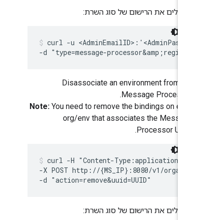
מבטלים את הרישום של סוג השרת:
curl -u <AdminEmailID>:'<AdminPasswor
-d "type=message-processor&amp;region=d
Disassociate an environment from the
Message Processor.
Note:
You need to remove the bindings on each
org/env that associates the Message
Processor UUID.
curl -H "Content-Type:application/x-w
-X POST http://{MS_IP}:8080/v1/organiza
-d "action=remove&uuid=UUID"
מבטלים את הרישום של סוג השרת: