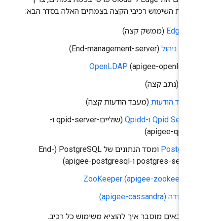
ק את השימוש רכיבי הקצה בצמתים האלה בסדר הבא:
Edge UI
(ממשק קצה)
שרת ניהול
(End-management-server)
OpenLDAP
(apigee-openldap)
נתב
(נתב קצה)
מעבד הודעות
(מעבד הודעות קצה)
Qpid Server ו-Qpidd
(שוליים-qpid-server ו-
apigee-qpidd)
Postgres
ומסד הנתונים של PostgreSQL (End-
postgres-server ו-apigee-postgresql)
ZooKeeper (apigee-zookeeper)
קסנדרה (apigee-cassandra)
ם הבאים מוסבר איך להוציא משימוש כל רכיב.