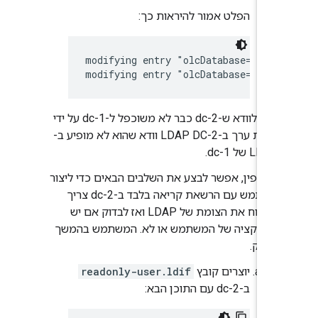
הפלט אמור להיראות כך:
modifying entry "olcDatabase={2}bdb
modifying entry "olcDatabase={2}bd
ניתן לוודא ש-dc-2 כבר לא משוכפל ל-dc-1 על ידי
יצירת ערך ב-LDAP DC-2 וודא שהוא לא מופיע ב-
LDAP של dc-1.
לחלופין, אפשר לבצע את השלבים הבאים כדי ליצור
משתמש עם הרשאת קריאה בלבד ב-dc-2 צריך
לפתוח את הצומת של LDAP ואז לבדוק אם יש
רפליקציה של המשתמש או לא. המשתמש בהמשך
נמחק.
יוצרים קובץ
readonly-user.ldif
ב-dc-2 עם התוכן הבא: