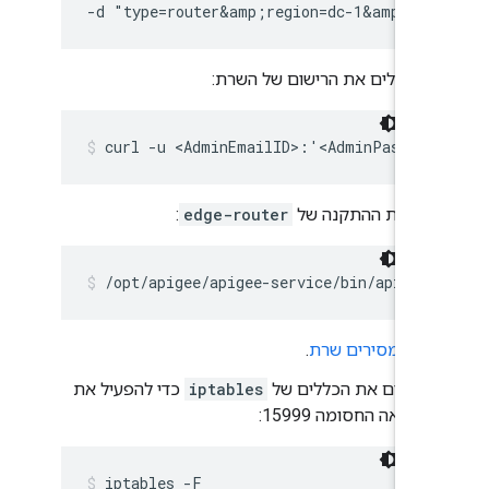
-d "type=router&amp;region=dc-1&amp;po
מבטלים את הרישום של השרת:
curl -u <AdminEmailID>:'<AdminPasswor
הסרת ההתקנה של
edge-router
:
/opt/apigee/apigee-service/bin/apigee
ראו
מסירים שרת
.
מנקים את הכללים של
iptables
כדי להפעיל את
היציאה החסומה 15999:
iptables -F