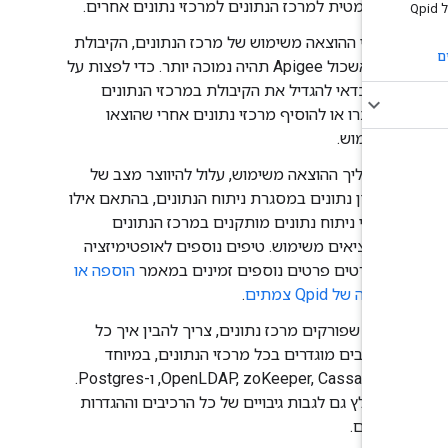
אוטומטית למרכז הנתונים למרכזי נתונים אחרים.
אחרי ההוצאה משימוש של מרכז הנתונים, הקיבולת
של אשכול Apigee תהיה נמוכה יותר. כדי לפצות על
כך, כדאי להגדיל את הקיבולת במרכזי הנתונים
שנותרו או להוסיף מרכזי נתונים אחרי שהוצאו
משימוש.
בתהליך ההוצאה משימוש, עלול להיווצר מצב של
אובדן נתונים במסגרת ניתוח הנתונים, בהתאם אילו
רכיבי ניתוח נתונים מותקנים במרכז הנתונים
שמוציאים משימוש. טיפים נוספים לאופטימיזציה
מפורטים פרטים נוספים זמינים במאמר
הוספה או
הסרה של Qpid צמתים
.
לפני שפורקים מרכז נתונים, צריך להבין איך כל
הרכיבים מוגדרים בכל מרכזי הנתונים, במיוחד
OpenLDAP, zoKeeper, Cassandra, ו-Postgres.
מומלץ גם לגבות גיבויים של כל הרכיבים וההגדרות
שלהם.