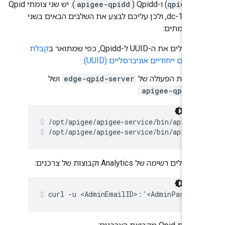
qpid-se
) ו-Qpidd (
apigee-qpidd
). יש שני צומתי Qpid
שהוגדרו ב-dc-1, ולכן עליכם לבצע את השלבים הבאים בשני
ים צמתים:
מקבלים את ה-UUID ל-Qpidd, כפי שמתואר ב
קבלת
מזהים ייחודיים אוניברסליים (UUID)
.
עצירת הפעולה של
edge-qpid-server
ושל
:
apigee-qpidd
/opt/apigee/apigee-service/bin/apigee
מקבלים רשימה של Analytics וקבוצות של צרכנים:
curl -u <AdminEmailID>:'<AdminPasswor