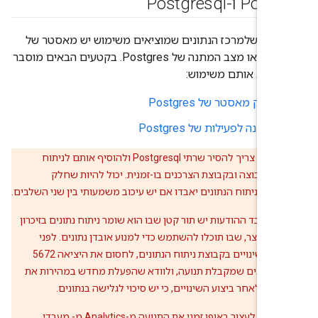
 ו-Postgresql
להיות שלמרכז הנתונים שמוציאים משימוש יש מאסטר של
Postgres או מצב המתנה של Postgres. בקטעים הבאים מוסבר
הוציא אותם משימוש:
פירוק מאסטר של Postgres
המתנה לפעילות של Postgres
ירות:
צריך להסיר שרתי Postgresql ולהוסיף אותם לניתוח
ם בקבוצה ובקבוצת הצרכנים בו-זמנית. יכול להיות שחלק
ים מניתוח הנתונים יאבדו אם יש עיכוב משמעותי בין שני השלבים.
למעבד ההודעות יש תור קטן שבו הוא שומר ניתוח נתונים בזיכרון
מן קצר, שבו תוכלו להשתמש כדי למנוע אובדן נתונים. לפני
שמבצעים שינויים בקבוצת ניתוח הנתונים, לחסום את היציאה 5672
 הנתונים שמקבלת תנועה, ולוודא שהפעלת מחדש במהירות את
זה לאחר ביצוע השינויים, כי יש סיכוי לגלישה בנתונים.
לדוגמה, כדי לעצור באופן זמני את התנועה מ-Analytics מ- מעבדי