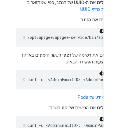
מקבלים את ה-UUID של הנתב, כפי שמתואר ב
קבלת מזהי UUID
.
עוצרים את הנתב:
/opt/apigee/apigee-service/bin/apigee
מציגים את רשימה של רצפי השער הזמינים בארגון
באמצעות הפקודה הבאה:
curl -u  <AdminEmailID>:<AdminPasswor
ראו
מידע על Pods
.
מבטלים את הרישום של סוג השרת:
curl -u <AdminEmailID>:'<AdminPasswor