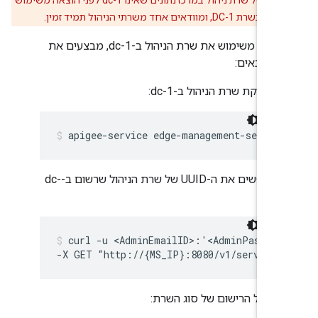
חדש רכיב של שרת ניהול במרכז נתונים שאינו dc-1 לפני הוצאה משימוש
, ומוודאים אחד משרתי הניהול תמיד זמין.
כדי להוציא משימוש את שרת הניהול ב-dc-1, מבצעים את
ם הבאים:
הפסקת שרת הניהול ב-dc-1:
apigee-service edge-management-server
מחפשים את ה-UUID של שרת הניהול שרשום ב-dc-
1:
curl -u <AdminEmailID>:'<AdminPasswor
-X GET “http://{MS_IP}:8080/v1/servers?
ביטול הרישום של סוג השרת: