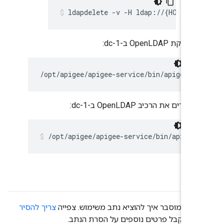
ldapdelete -v -H ldap://{HOST}:{
הפסקת OpenLDAP ב-dc-1:
/opt/apigee/apigee-service/bin/apigee-s
מסירים את הרכיב OpenLDAP ב-dc-1:
/opt/apigee/apigee-service/bin/apigee
הזה מוסבר איך להוציא נתב משימוש. צפייה
צריך להסיר
די לקבל פרטים נוספים על הסרת הנתב.