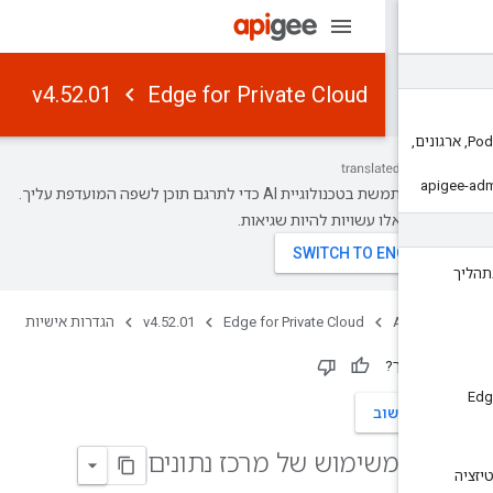
v4.52.01
Edge for Private Cloud
נים
,
‫Google משתמשת בטכנולוגיית AI כדי לתרגם תוכן לשפה המועדפת עליך.
ים כאלו עשויות להיות שגיאות.
Apigee
Edge for Private Cloud
v4.52.01
הגדרות אישיות
עזר לך?
חת משוב
אה משימוש של מרכז נתונים