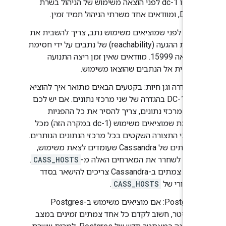
שאינו dc-1 לפני הוצאה משימוש של הניהול בשרת
DC-1, ומוודאים אחד משרתי הניהול תמיד זמין.
נתב: לפני שמוציאים משימוש נתב, צריך להשבית את
יכולת ההגעה (reachability) של נתבים על ידי חסימת
היציאה 15999. מוודאים שאין זמן ריצה התנועה
מופנית אל הנתבים שהוצאו משימוש.
קסנדרה וגן חיות: בקטעים הבאים מתואר איך להוציא
את DC-1 בהגדרה של שני מרכזי נתונים. אם יש לכם
יותר מרכזי נתונים, צריך להסיר את כל ההפניות
לצומת שמוציאים משימוש (dc-1 במקרה הזה) מכל
קובצי התצורה השקטים בכל מרכזי הנתונים הנותרים.
בצמתים של Cassandra שעומדים לצאת משימוש,
צריך לשחרר את המארחים האלה מ-
CASS_HOSTS
.
שאר צמתים ב-Cassandra צריכים להישאר בסדר
המקורי של
CASS_HOSTS
.
Postgres: אם מוציאים משימוש ב-Postgres
מאסטר, חשוב לקדם כל אחד צמתים זמינים במצב