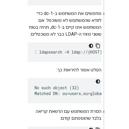
מחפשים את המשתמש ב-dc-1 כדי
לוודא שהמשתמש לא משוכפל. אם
המשתמש אינו קיים ב-dc-1, תהיה בטוח
ששני מזהי ה-LDAP כבר לא משכפלים:
ldapsearch -H ldap://{HOST}:{POR
הפלט אמור להיראות כך:
No such object (32)

Matched DN: ou=users,ou=global,dc=
הסרת המשתמש עם הרשאת קריאה
בלבד שהוספתם קודם: