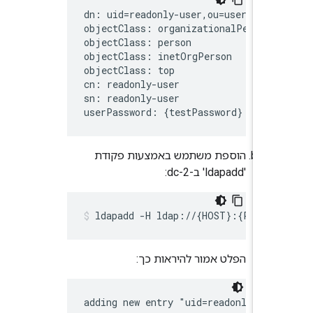
dn: uid=readonly-user,ou=users,ou=g
objectClass: organizationalPerson

objectClass: person

objectClass: inetOrgPerson

objectClass: top

cn: readonly-user

sn: readonly-user

userPassword: {testPassword}
הוספת משתמש באמצעות פקודת
'ldapadd' ב-dc-2:
ldapadd -H ldap://{HOST}:{PORT} 
הפלט אמור להיראות כך:
adding new entry "uid=readonly-use