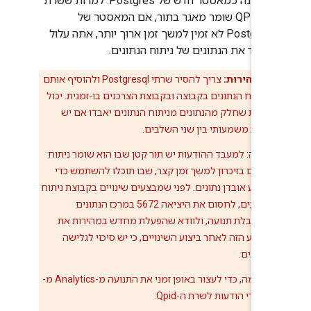
המתנה כמאסטר חדש של Postgres. למרות ששרת
ה-QPID שומר מאגר בתור, אם המאסטר של
Postgres לא זמין למשך זמן ארוך יותר, אתה עלול
לאבד את הנתונים של ניתוח הנתונים.
זהירות:
צריך להסיר שרתי Postgresql ולהוסיף אותם
לניתוח הנתונים בקבוצה ובקבוצת הצרכנים בו-זמנית. יכול
להיות שחלק מהנתונים מניתוח הנתונים יאבדו אם יש
עיכוב משמעותי בין שני השלבים.
הצעה: למעבד ההודעות יש תור קטן שבו הוא שומר ניתוח
נתונים בזיכרון למשך זמן קצר, שבו תוכלו להשתמש כדי
למנוע אובדן נתונים. לפני שמבצעים שינויים בקבוצת ניתוח
הנתונים, לחסום את היציאה 5672 במרכז הנתונים
שמקבלת תנועה, ולוודא שהפעלת מחדש במהירות את
השקע הזה לאחר ביצוע השינויים, כי יש סיכוי לגלישה
בנתונים.
לדוגמה, כדי לעצור באופן זמני את התנועה מ-Analytics מ-
מעבדי הודעות לשרת ה-Qpid: