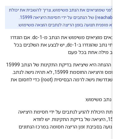
רה:
לפני שמוציאים את הנתב משימוש, צריך להשבית את יכולת
ההגעה (reachability) של הנתבים על ידי חסימת היציאה 15999.
ים שלא מופנית תנועה בזמן הריצה לנתבים הוצאה משימוש.
השלבים הבאים מוציאים משימוש את הנתב מ-dc-1. אם הוגדרו
מספר צומתי נתב שהוגדרו ב-dc-1, יש לבצע את השלבים בכל
 הנתב מילה אחת בכל פעם
:
כאן ההנחה היא שיציאת בדיקת התקינות של הנתב 15999
מוגדרת בעומס והיציאה החוסמת 15999, לא תהיה גישה לנתב.
יכול להיות שנדרשת גישה לרמה הבסיסית (root) כדי לחסום את
.
הוציא נתב משימוש:
השבתת היכולת להגיע לנתבים על ידי חסימת היציאה
15999, היציאה של בדיקת התקינות. יש לוודא
שהתנועה בסביבת זמן הריצה חסומה במרכז הנתונים
הזה: