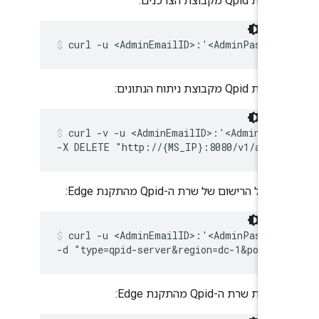
הסרת Qpid מקבוצת הצרכנים:
curl -u <AdminEmailID>:'<AdminPasswor
הסרת Qpid מקבוצת ניתוח הנתונים:
curl -v -u <AdminEmailID>:'<AdminPass
-X DELETE "http://{MS_IP}:8080/v1/analy
ביטול הרישום של שרת ה-Qpid מהתקנת Edge:
curl -u <AdminEmailID>:'<AdminPasswor
-d "type=qpid-server&region=dc-1&pod=ce
הסרת שרת ה-Qpid מהתקנת Edge: