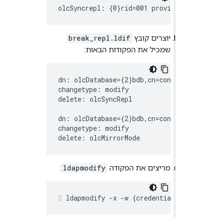
olcSyncrepl: {0}rid=001 provider=l
יוצרים קובץ
break_repl.ldif
שמכיל את הפקודות הבאות:
dn: olcDatabase={2}bdb,cn=config

changetype: modify

delete: olcSyncRepl

dn: olcDatabase={2}bdb,cn=config

changetype: modify

delete: olcMirrorMode
מריצים את הפקודה
ldapmodify
:
ldapmodify -x -w {credentials} -