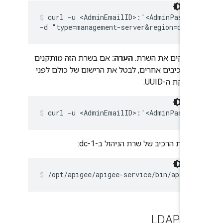
curl -u <AdminEmailID>:'<AdminPasswor
-d "type=management-server&region=dc-1&
מוחקים את השרת.
הערה:
אם בשרת הזה מותקנים
גם רכיבים אחרים, לבטל את הרישום של כולם לפני
מחיקת ה-UUID.
curl -u <AdminEmailID>:'<AdminPasswor
הסרת הרכיב של שרת הניהול ב-dc-1:
/opt/apigee/apigee-service/bin/apigee
 LDAP