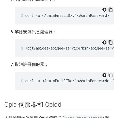
curl -u <AdminEmailID>:'<AdminPassword>' -X
解除安裝訊息處理器：
/opt/apigee/apigee-service/bin/apigee-servi
取消註冊伺服器：
curl -u <AdminEmailID>:'<AdminPassword> -X 
Qpid 伺服器和 Qpidd