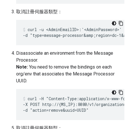
取消註冊伺服器類型：
curl -u <AdminEmailID>:'<AdminPassword>' -X
-d "type=message-processor&amp;region=dc-1&am
Disassociate an environment from the Message
Processor.
Note:
You need to remove the bindings on each
org/env that associates the Message Processor
UUID.
curl -H "Content-Type:application/x-www-for
-X POST http://{MS_IP}:8080/v1/organizations/
-d "action=remove&uuid=UUID"
取消註冊伺服器類型：