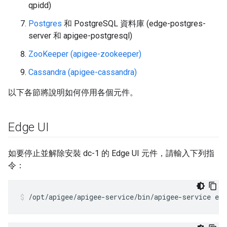
qpidd)
Postgres
和 PostgreSQL 資料庫 (edge-postgres-
server 和 apigee-postgresql)
ZooKeeper (apigee-zookeeper)
Cassandra (apigee-cassandra)
以下各節將說明如何停用各個元件。
Edge UI
如要停止並解除安裝 dc-1 的 Edge UI 元件，請輸入下列指
令：
/opt/apigee/apigee-service/bin/apigee-service edg