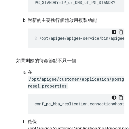
PG_STANDBY=IP_or_DNS_of_PG_STANDBY
對新的主要執行個體啟用複製功能：
/opt/apigee/apigee-service/bin/apigee-
如果剩餘的待命節點不只一個
在
/opt/apigee/customer/application/postg
resql.properties
:
conf_pg_hba_replication.connection=host r
確保
/opt/apigee/customer/application/postgresql.pro