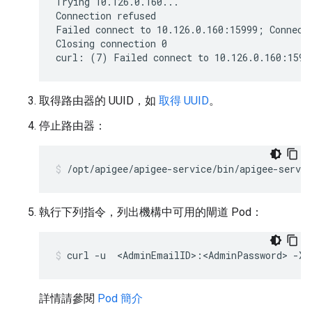
Trying 10.126.0.160...

Connection refused

Failed connect to 10.126.0.160:15999; Connecti
Closing connection 0

curl: (7) Failed connect to 10.126.0.160:1599
取得路由器的 UUID，如
取得 UUID
。
停止路由器：
/opt/apigee/apigee-service/bin/apigee-servic
執行下列指令，列出機構中可用的閘道 Pod：
curl -u  <AdminEmailID>:<AdminPassword> -X 
詳情請參閱
Pod 簡介