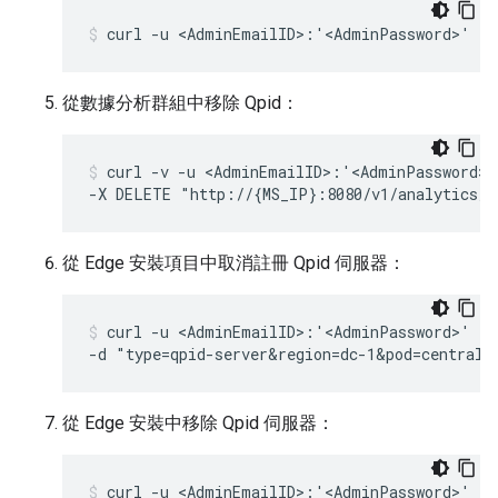
curl -u <AdminEmailID>:'<AdminPassword>' -H
從數據分析群組中移除 Qpid：
curl -v -u <AdminEmailID>:'<AdminPassword>' 
-X DELETE "http://{MS_IP}:8080/v1/analytics/g
從 Edge 安裝項目中取消註冊 Qpid 伺服器：
curl -u <AdminEmailID>:'<AdminPassword>' -X
-d "type=qpid-server&region=dc-1&pod=central&
從 Edge 安裝中移除 Qpid 伺服器：
curl -u <AdminEmailID>:'<AdminPassword>' -X