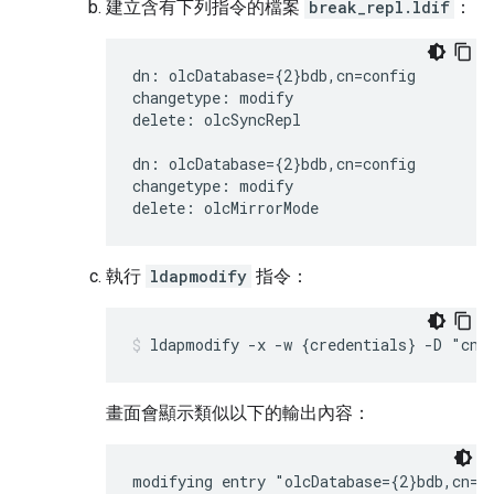
建立含有下列指令的檔案
break_repl.ldif
：
dn: olcDatabase={2}bdb,cn=config

changetype: modify

delete: olcSyncRepl

dn: olcDatabase={2}bdb,cn=config

changetype: modify

delete: olcMirrorMode
執行
ldapmodify
指令：
ldapmodify -x -w {credentials} -D "cn=
畫面會顯示類似以下的輸出內容：
modifying entry "olcDatabase={2}bdb,cn=co