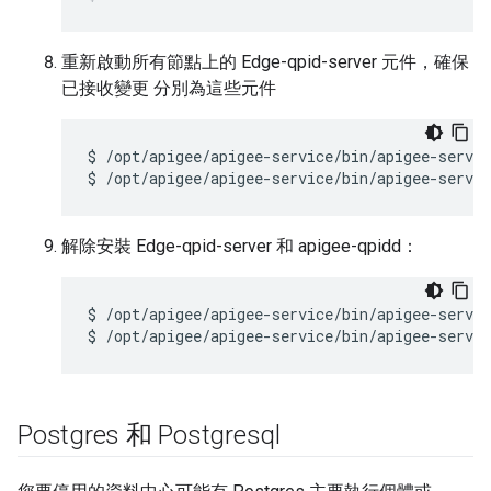
重新啟動所有節點上的 Edge-qpid-server 元件，確保
已接收變更 分別為這些元件
$ /opt/apigee/apigee-service/bin/apigee-servic
$ /opt/apigee/apigee-service/bin/apigee-servic
解除安裝 Edge-qpid-server 和 apigee-qpidd：
$ /opt/apigee/apigee-service/bin/apigee-servic
$ /opt/apigee/apigee-service/bin/apigee-servic
Postgres 和 Postgresql