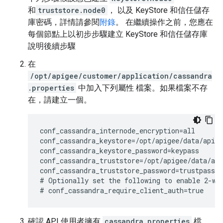
和
truststore.node0
， 以及 KeyStore 和信任儲存
庫密碼，詳情請參閱
附錄
。 在繼續操作之前，您應在
每個節點上以初步步驟建立 KeyStore 和信任儲存庫
說明後續步驟
在
/opt/apigee/customer/application/cassandra
.properties
中加入下列屬性 檔案。如果檔案不存
在，請建立一個。
conf_cassandra_internode_encryption=all

conf_cassandra_keystore=/opt/apigee/data/apige
conf_cassandra_keystore_password=keypass

conf_cassandra_truststore=/opt/apigee/data/api
conf_cassandra_truststore_password=trustpass

# Optionally set the following to enable 2-way
# conf_cassandra_require_client_auth=true
確認 API 使用者擁有
cassandra.properties
檔