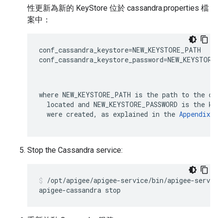
性更新為新的 KeyStore 位於 cassandra.properties 檔
案中：
conf_cassandra_keystore=NEW_KEYSTORE_PATH

conf_cassandra_keystore_password=NEW_KEYSTORE_
where 
NEW_KEYSTORE_PATH
 is the path to the di
  located and 
NEW_KEYSTORE_PASSWORD
 is the ke
  were created, as explained in the 
Appendix
.
Stop the Cassandra service:
/opt/apigee/apigee-service/bin/apigee-servic
apigee-cassandra stop