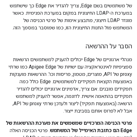
של משתמשים בשם Edge, צריך להגדיר את Edge כך שישתמש
במערכת ה-LDAP החיצונית במקום במערכת הפנימית. כאשר
מוגדר LDAP חיצוני, מתבצע אימות של פרטי הכניסה של
המשתמש מול החנות החיצונית הזו, כמו שמוסבר במסמך הזה.
הסבר על ההרשאה
מנהלי ארגוניים של Edge יכולים להעניק למשתמשים הרשאות
ספציפיות לאינטראקציה עם ישויות של Apigee Edge כמו שרתי
proxy של API, מוצרים, מטמון, פריסות וכו'. ההרשאות מוענקות
באמצעות הקצאת תפקידים למשתמשים. Edge כולל כמה
תפקידים מובנים. אם צריך, אדמינים ארגוניים יכולים להגדיר
תפקידים בהתאמה אישית. לדוגמה, אפשר להעניק למשתמש
הרשאה (באמצעות תפקיד) ליצור ולעדכן שרתי proxy של API,
אבל לא לפרוס אותם בסביבת ייצור.
פרטי הכניסה המרכזיים שמשמשים את מערכת ההרשאות של
Edge הם כתובת האימייל של המשתמש
. פרטי הכניסה האלה