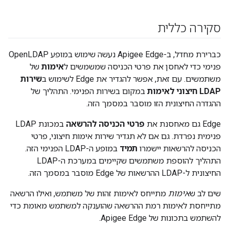
סקירה כללית
כברירת מחדל, ב-Apigee Edge נעשה שימוש במופע OpenLDAP
פנימי כדי לאחסן את פרטי הכניסה שמשמשים ל
אימות
של
משתמשים. עם זאת, אפשר להגדיר את Edge לשימוש ב
שירות
LDAP חיצוני לאימות
במקום בשירות הפנימי. התהליך של
ההגדרה החיצונית הזו מוסבר במסמך הזה.
Edge גם מאחסנת את
פרטי הכניסה להרשאה
במכונת LDAP
פנימית נפרדת. גם אם לא תגדיר שירות אימות חיצוני, פרטי
הכניסה להרשאות יישמרו
תמיד
במופע ה-LDAP הפנימי הזה.
התהליך להוספת משתמשים שקיימים במערכת ה-LDAP
החיצונית ל-LDAP ההרשאות של Edge מוסבר במסמך הזה.
שים לב ש
אימות
מתייחס לאימות זהות של משתמש, ואילו הרשאה
מתייחסת לאימות רמת ההרשאה שהוענקה למשתמש מאומת כדי
להשתמש בתכונות של Apigee Edge.