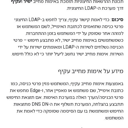
תכונת ההרשאות החיצוניות תומכת באימות מחייב
ישיר
ו
עקיף
דרך מערכת ה-LDAP החיצונית.
סיכום
: כדי לאמת קישור עקיף, צריך לחפש ב-LDAP החיצוני
פרטי כניסה שתואמים לכתובת האימייל, לשם המשתמש או
למזהה אחר שסופק על ידי המשתמש בזמן ההתחברות.
כשמשתמשים באימות מחייב ישיר, לא מתבצע חיפוש – פרטי
הכניסה נשלחים לשירות ה-LDAP ומאומתים ישירות על ידי
השירות. אימות מחייב ישיר נחשב ליעיל יותר כי לא כולל חיפוש.
מידע על אימות מחייב עקיף
באמצעות אימות מחייב עקיף, המשתמש מזין פרטי כניסה, כמו
כתובת אימייל, שם משתמש או מאפיין אחר, ו-Edge מחפש את
פרטי הכניסה/הערך האלה במערכת האימות. אם תוצאת החיפוש
תתבצע בהצלחה, המערכת תשלוף את ה-DNS DN מתוצאות
החיפוש ומשתמשת בו עם הסיסמה שסופקה כדי לאמת את
המשתמש.