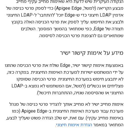
הנקודה העיקרית שיש לדעת היא שאימות מחייב עקיף מחייב
מבצע הקריאה (למשל, Apigee Edge) כדי לספק פרטי כניסה של
אדמין LDAP חיצוני כדי ש-Edge יוכל 'להתחבר' ל-LDAP החיצוני
ולבצע את החיפוש. עליך לספק את פרטי הכניסה האלה בקובץ
תצורה של Edge, כפי שמתואר בהמשך המסמך. השלבים
שמתוארים גם להצפנת פרטי הכניסה לסיסמה.
מידע על אימות קישור ישיר
באמצעות אימות קישור ישיר, Edge שולח את פרטי הכניסה שהוזנו
על ידי המשתמש ישירות למערכת האימות החיצונית. במקרה כזה,
לא יתבצע חיפוש במערכת החיצונית. פרטי הכניסה שסופקו
מצליחים או נכשלים (למשל, אם המשתמש לא נמצא ב-LDAP
החיצוני או שהסיסמה שגויה, ההתחברות תיכשל).
אימות מחייב ישיר לא מחייב אותך להגדיר פרטי כניסה של מנהל
מערכת עבור מערכת האימות החיצונית ב-Apigee Edge (כמו
באימות מחייב עקיף). עם זאת, יש שלב הגדרה פשוט שעליך לבצע,
המתואר במאמר
הגדרת אימות חיצוני
.