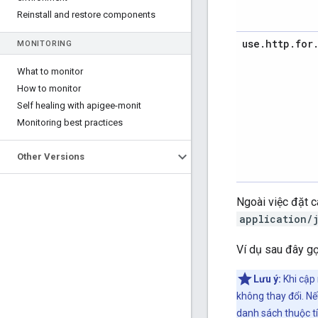
Reinstall and restore components
use
.
http
.
for
MONITORING
What to monitor
How to monitor
Self healing with apigee-monit
Monitoring best practices
Other Versions
Ngoài việc đặt c
application/
Ví dụ sau đây g
Lưu ý:
Khi cập 
không thay đổi. Nế
danh sách thuộc tí