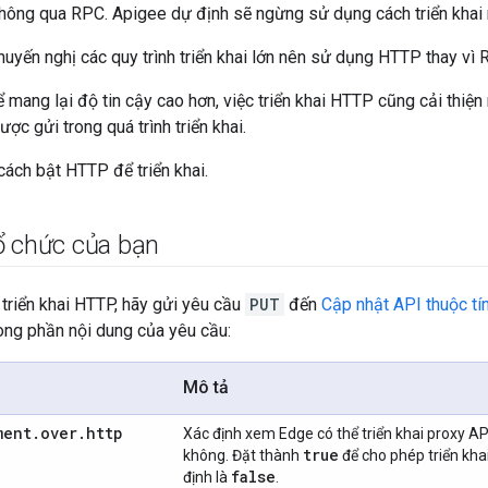
hông qua RPC. Apigee dự định sẽ ngừng sử dụng cách triển khai n
uyến nghị các quy trình triển khai lớn nên sử dụng HTTP thay vì R
ể mang lại độ tin cậy cao hơn, việc triển khai HTTP cũng cải thiệ
ược gửi trong quá trình triển khai.
ách bật HTTP để triển khai.
ổ chức của bạn
 triển khai HTTP, hãy gửi yêu cầu
PUT
đến
Cập nhật API thuộc tí
rong phần nội dung của yêu cầu:
Mô tả
ment
.
over
.
http
Xác định xem Edge có thể triển khai proxy A
true
không. Đặt thành
để cho phép triển kha
false
định là
.