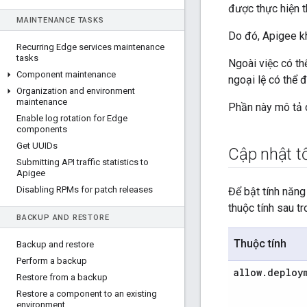
được thực hiện t
MAINTENANCE TASKS
Do đó, Apigee kh
Recurring Edge services maintenance
tasks
Ngoài việc có th
Component maintenance
ngoại lệ có thể đ
Organization and environment
maintenance
Phần này mô tả c
Enable log rotation for Edge
components
Get UUIDs
Cập nhật t
Submitting API traffic statistics to
Apigee
Disabling RPMs for patch releases
Để bật tính năng
thuộc tính sau t
BACKUP AND RESTORE
Thuộc tính
Backup and restore
Perform a backup
allow
.
deploy
Restore from a backup
Restore a component to an existing
environment