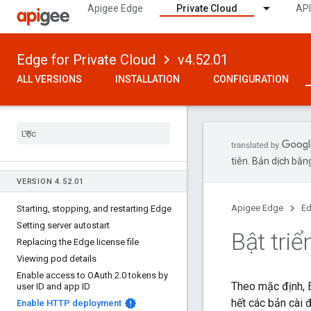
Apigee Edge
Private Cloud
API
Edge for Private Cloud
v4.52.01
ALL VERSIONS
INSTALLATION
CONFIGURATION
tiên. Bản dịch bằng
VERSION 4
.
52
.
01
Apigee Edge
Ed
Starting
,
stopping
,
and restarting Edge
Setting server autostart
Bật tri
Replacing the Edge license file
Viewing pod details
Enable access to OAuth 2
.
0 tokens by
Theo mặc định,
user ID and app ID
hết các bản cài đ
Enable HTTP deployment