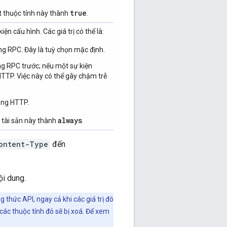
true
ặt thuộc tính này thành
.
n cấu hình. Các giá trị có thể là:
ụng RPC. Đây là tuỳ chọn mặc định.
ụng RPC trước; nếu một sự kiện
TTP. Việc này có thể gây chậm trễ
dụng HTTP.
always
t tài sản này thành
.
ontent-Type
đến
i dung.
 thức API, ngay cả khi các giá trị đó
 các thuộc tính đó sẽ bị xoá. Để xem