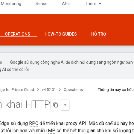
 Monitoring
Sense
APIs
Thêm
OPERATIONS
HOW-TO GUIDES
HỖ TRỢ
Google sử dụng công nghệ AI để dịch nội dung sang ngôn ngữ bạn
 AI có thể có lỗi.
ge for Private Cloud
v4.52.01
Operations
Thông tin này có hữ
ển khai HTTP
 Edge sử dụng
RPC
để triển khai proxy API. Mặc dù chế độ này ho
ặt lỗi lớn hơn với nhiều
MP
có thể hết thời gian chờ khi số lượng 