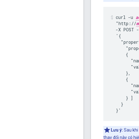
curl -u 
a
  "http://
m
  -X POST -
  '{

    "proper
      "prop
      {

        "na
        "va
      },

      {

        "na
        "va
      } ]

    }

  }'
Lưu ý:
Sau khi 
thay đổi này có hiệ