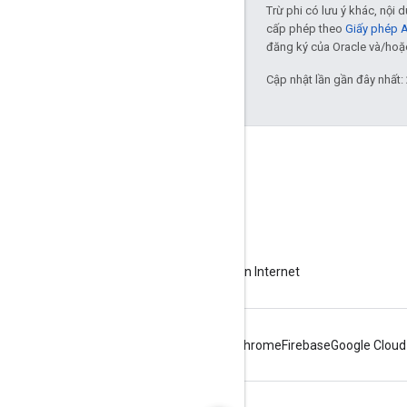
Trừ phi có lưu ý khác, nội
cấp phép theo
Giấy phép 
đăng ký của Oracle và/hoặc 
Cập nhật lần gần đây nhất:
Giới thiệu về Apigee
We're part of Google
Sự kiện
Đối tác
Sách điện tử và truyền hình trực tiếp trên Internet
Android
Chrome
Firebase
Google Cloud