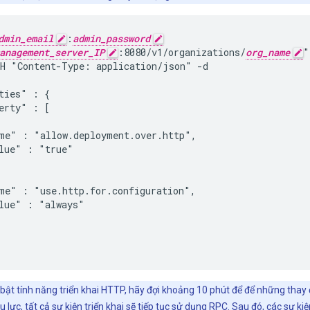
dmin_email
:
admin_password
anagement_server_IP
:8080/v1/organizations/
org_name
"

H "Content-Type: application/json" -d

ties" : {

erty" : [

me" : "allow.deployment.over.http",

lue" : "true"

me" : "use.http.for.configuration",

lue" : "always"

bật tính năng triển khai HTTP, hãy đợi khoảng 10 phút để để những thay 
u lực, tất cả sự kiện triển khai sẽ tiếp tục sử dụng RPC. Sau đó, các sự ki