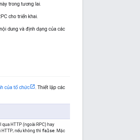
ày trong tương lai.
PC cho triển khai.
n nội dung và định dạng của các
nh của tổ chức
. Thiết lập các
PI qua HTTP (ngoài RPC) hay
false
i HTTP; nếu không thì
. Mặc