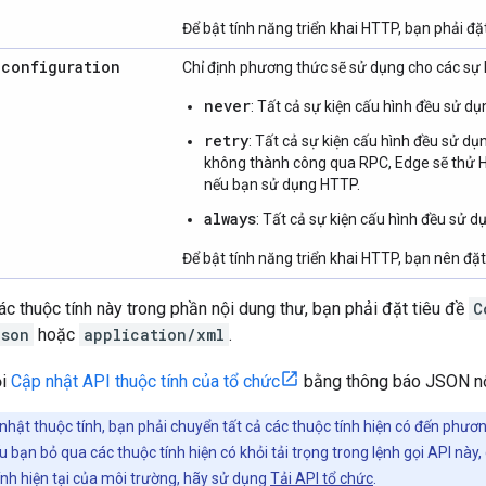
Để bật tính năng triển khai HTTP, bạn phải đ
.
configuration
Chỉ định phương thức sẽ sử dụng cho các sự kiệ
never
: Tất cả sự kiện cấu hình đều sử d
retry
: Tất cả sự kiện cấu hình đều sử d
không thành công qua RPC, Edge sẽ thử H
nếu bạn sử dụng HTTP.
always
: Tất cả sự kiện cấu hình đều sử 
Để bật tính năng triển khai HTTP, bạn nên đặ
ác thuộc tính này trong phần nội dung thư, bạn phải đặt tiêu đề
C
json
hoặc
application/xml
.
ọi
Cập nhật API thuộc tính của tổ chức
bằng thông báo JSON nộ
nhật thuộc tính, bạn phải chuyển tất cả các thuộc tính hiện có đến phương
u bạn bỏ qua các thuộc tính hiện có khỏi tải trọng trong lệnh gọi API này,
nh hiện tại của môi trường, hãy sử dụng
Tải API tổ chức
.