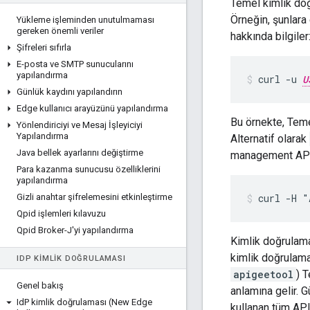
Temel kimlik do
Örneğin, şunlar
Yükleme işleminden unutulmaması
gereken önemli veriler
hakkında bilgiler
Şifreleri sıfırla
E-posta ve SMTP sunucularını
yapılandırma
curl -u 
U
Günlük kaydını yapılandırın
Edge kullanıcı arayüzünü yapılandırma
Bu örnekte, Tem
Yönlendiriciyi ve Mesaj İşleyiciyi
Yapılandırma
Alternatif olarak
Java bellek ayarlarını değiştirme
management API 
Para kazanma sunucusu özelliklerini
yapılandırma
Gizli anahtar şifrelemesini etkinleştirme
curl -H "
Qpid işlemleri kılavuzu
Qpid Broker-J'yi yapılandırma
Kimlik doğrulama 
kimlik doğrulama
ID
P KIMLIK DOĞRULAMASI
apigeetool
) 
Genel bakış
anlamına gelir. 
Id
P kimlik doğrulaması (New Edge
kullanan tüm API