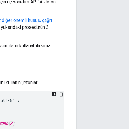
çin uç yönetim API'si. Jeton
ir diğer önemli husus, çağrı
n yukarıdaki prosedürün 3.
ni iletin kullanabilirsiniz.
ı kullanın: jetonlar:
utf-8" \

WORD