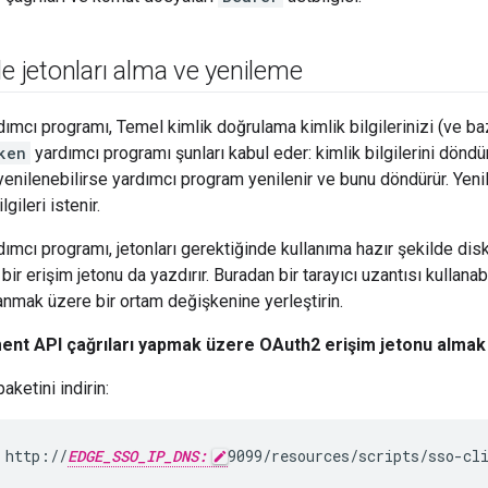
le jetonları alma ve yenileme
ımcı programı, Temel kimlik doğrulama kimlik bilgilerinizi (ve ba
ken
yardımcı programı şunları kabul eder: kimlik bilgilerini döndür
yenilenebilirse yardımcı program yenilenir ve bunu döndürür. Yen
lgileri istenir.
ımcı programı, jetonları gerektiğinde kullanıma hazır şekilde di
bir erişim jetonu da yazdırır. Buradan bir tarayıcı uzantısı kullana
nmak üzere bir ortam değişkenine yerleştirin.
t API çağrıları yapmak üzere OAuth2 erişim jetonu almak 
aketini indirin:
 http://
EDGE_SSO_IP_DNS:
9099/resources/scripts/sso-cl