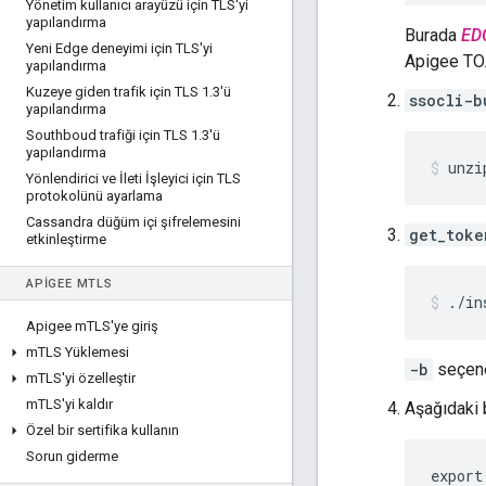
Yönetim kullanıcı arayüzü için TLS'yi
yapılandırma
Burada
ED
Yeni Edge deneyimi için TLS'yi
Apigee TOA
yapılandırma
Kuzeye giden trafik için TLS 1
.
3'ü
ssocli-b
yapılandırma
Southboud trafiği için TLS 1
.
3'ü
yapılandırma
unzi
Yönlendirici ve İleti İşleyici için TLS
protokolünü ayarlama
Cassandra düğüm içi şifrelemesini
get_toke
etkinleştirme
APIGEE M
TLS
./in
Apigee m
TLS'ye giriş
m
TLS Yüklemesi
-b
seçeneğ
m
TLS'yi özelleştir
m
TLS'yi kaldır
Aşağıdaki
Özel bir sertifika kullanın
Sorun giderme
export