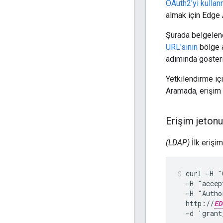
OAuth2'yi kullan
almak için Edge AP
Şurada belgelene
URL'sinin
bölge a
adımında gösteril
Yetkilendirme iç
Aramada, erişim v
Erişim jeton
(LDAP)
İlk erişim
curl -H "
  -H "accep
  -H "Autho
  http://
ED
  -d 'grant