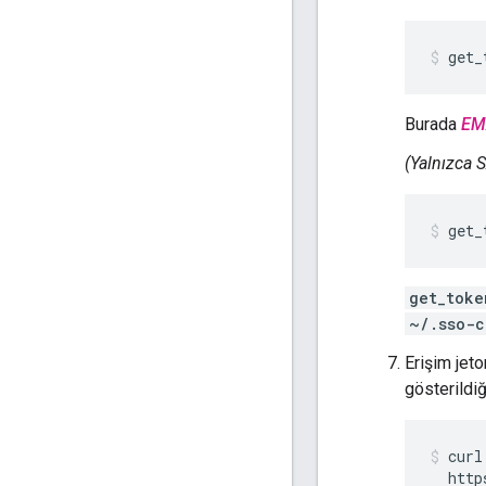
get_
Burada
EM
(Yalnızca 
get_
get_toke
~/.sso-c
Erişim jet
gösterildiğ
curl
  http