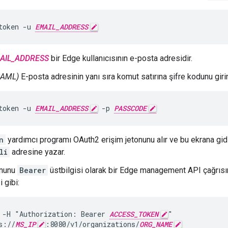
token -u 
EMAIL_ADDRESS
AIL_ADDRESS
bir Edge kullanıcısının e-posta adresidir.
SAML)
E-posta adresinin yanı sıra komut satırına şifre kodunu girin
token -u 
EMAIL_ADDRESS
 -p 
PASSCODE
n
yardımcı programı OAuth2 erişim jetonunu alır ve bu ekrana gi
li
adresine yazar.
onunu
Bearer
üstbilgisi olarak bir Edge management API çağrısın
i gibi:
 -H "Authorization: Bearer 
ACCESS_TOKEN
"

s://
MS_IP
:8080/v1/organizations/
ORG_NAME