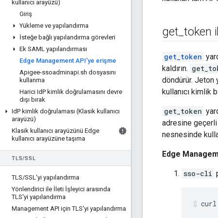
kullanıcı arayüzü)
Giriş
Yükleme ve yapılandırma
get
_
token i
İsteğe bağlı yapılandırma görevleri
Ek SAML yapılandırması
get_token
yard
Edge Management API'ye erişme
kaldırın.
get_to
Apigee-ssoadminapi
.
sh dosyasını
döndürür. Jeton 
kullanma
kullanıcı kimlik bi
Harici Id
P kimlik doğrulamasını devre
dışı bırak
get_token
yard
Id
P kimlik doğrulaması (Klasik kullanıcı
arayüzü)
adresine geçerli 
Klasik kullanıcı arayüzünü Edge
nesnesinde kulla
kullanıcı arayüzüne taşıma
Edge Managemen
TLS
/
SSL
sso-cli
p
TLS
/
SSL'yi yapılandırma
Yönlendirici ile İleti İşleyici arasında
TLS'yi yapılandırma
curl
Management API için TLS'yi yapılandırma