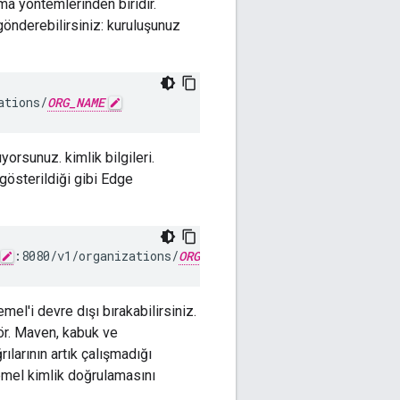
a yöntemlerinden biridir.
gönderebilirsiniz: kuruluşunuz
ations/
ORG_NAME
orsunuz. kimlik bilgileri.
gösterildiği gibi Edge
:8080/v1/organizations/
ORG_NAME
mel'i devre dışı bırakabilirsiniz.
(ör. Maven, kabuk ve
arının artık çalışmadığı
Temel kimlik doğrulamasını