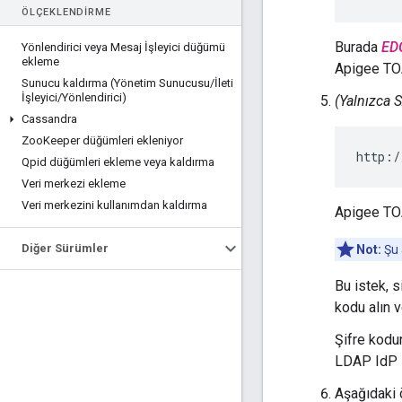
ÖLÇEKLENDIRME
Burada
ED
Yönlendirici veya Mesaj İşleyici düğümü
ekleme
Apigee TOA
Sunucu kaldırma (Yönetim Sunucusu
/
İleti
İşleyici
/
Yönlendirici)
(Yalnızca 
Cassandra
Zoo
Keeper düğümleri ekleniyor
http:/
Qpid düğümleri ekleme veya kaldırma
Veri merkezi ekleme
Veri merkezini kullanımdan kaldırma
Apigee TOA
Diğer Sürümler
Not:
Şu 
Bu istek, s
kodu alın 
Şifre kodu
LDAP IdP i
Aşağıdaki 