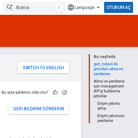
/
OTURUM AÇ
Bu sayfada
get_token ile
jetonları alma ve
yenileme
Alma ve yenileme
için management
API'yi kullanma
Bu size yardımcı oldu mu?
jetonlar
Erişim jetonu
alma
GERI BILDIRIM GÖNDERIN
Erişim jetonunu
yenileme