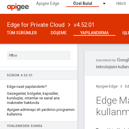
Apigee Edge
Özel Bulut
Hibrit
Edge for Private Cloud
v4.52.01
TÜM SÜRÜMLER
DÖŞEME
YAPILANDIRMA
İŞ
teknolojisini kullan
SÜRÜM 4
.
52
.
01
Apigee Edge
Ed
Edge nasıl yapılandırılır?
Gezegenler
,
bölgeler
,
kapsüller
,
Edge Ma
kuruluşlar
,
ortamlar ve sanal ana
makineler hakkında
kullan
Apigee-adminapi
.
sh yardımcı programını
kullanma
YÜKLEMEDEN SONRA