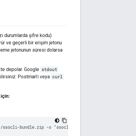
zı durumlarda şifre kodu)
ür ve geçerli bir erişim jetonu
ileme jetonunun süresi dolarsa
skte depolar. Google
stdout
bilirsiniz: Postman'i veya
curl
için:
i/ssocli-bundle.zip -o "ssocli-bundle.zip"