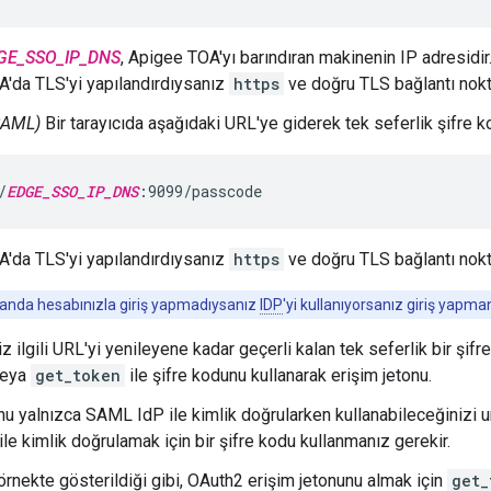
GE_SSO_IP_DNS
, Apigee TOA'yı barındıran makinenin IP adresidir.
'da TLS'yi yapılandırdıysanız
https
ve doğru TLS bağlantı nokta
SAML)
Bir tarayıcıda aşağıdaki URL'ye giderek tek seferlik şifre k
/
EDGE_SSO_IP_DNS
:9099/passcode
'da TLS'yi yapılandırdıysanız
https
ve doğru TLS bağlantı nokta
anda hesabınızla giriş yapmadıysanız
IDP
'yi kullanıyorsanız giriş yapman
iz ilgili URL'yi yenileyene kadar geçerli kalan tek seferlik bir şifr
veya
get_token
ile şifre kodunu kullanarak erişim jetonu.
nu yalnızca SAML IdP ile kimlik doğrularken kullanabileceğinizi 
le kimlik doğrulamak için bir şifre kodu kullanmanız gerekir.
örnekte gösterildiği gibi, OAuth2 erişim jetonunu almak için
get_