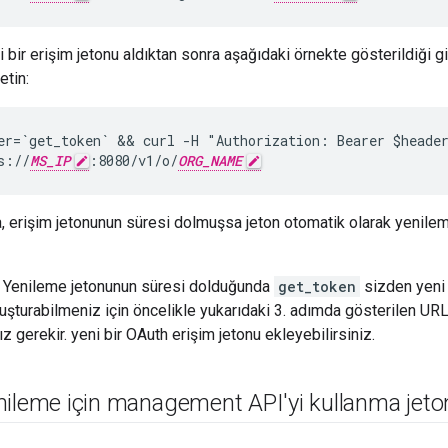
i bir erişim jetonu aldıktan sonra aşağıdaki örnekte gösterildiği g
etin:
er=`get_token` && curl -H "Authorization: Bearer $header
s://
MS_IP
:8080/v1/o/
ORG_NAME
, erişim jetonunun süresi dolmuşsa jeton otomatik olarak yenile
 Yenileme jetonunun süresi dolduğunda
get_token
sizden yeni b
luşturabilmeniz için öncelikle yukarıdaki 3. adımda gösterilen URL
 gerekir. yeni bir OAuth erişim jetonu ekleyebilirsiniz.
ileme için management API'yi kullanma jeto