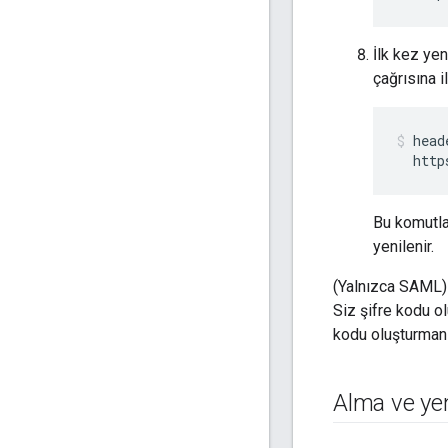
İlk kez yen
çağrısına il
head
  http
Bu komutla
yenilenir.
(Yalnızca SAML)
Siz şifre kodu o
kodu oluşturmanız
Alma ve yen