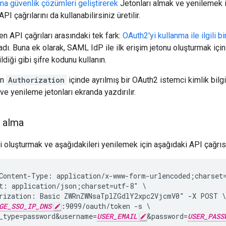
ma güvenlik çözümleri geliştirerek
Jetonları almak ve yenilemek i
I çağrılarını da kullanabilirsiniz üretilir.
n API çağrıları arasındaki tek fark:
OAuth2'yi kullanma ile ilgili b
dı. Buna ek olarak, SAML IdP ile ilk erişim jetonu oluşturmak içi
diği gibi şifre kodunu kullanın.
in
Authorization
içinde ayrılmış bir OAuth2 istemci kimlik bilgisi
e yenileme jetonları ekranda yazdırılır.
u alma
i oluşturmak ve aşağıdakileri yenilemek için aşağıdaki API çağrısın
Content-Type: application/x-www-form-urlencoded;charset=
t: application/json;charset=utf-8" \

rization: Basic ZWRnZWNsaTplZGdlY2xpc2VjcmV0" -X POST \

GE_SSO_IP_DNS
:9099/oauth/token -s \

_type=password&username=
USER_EMAIL
&password=
USER_PASS