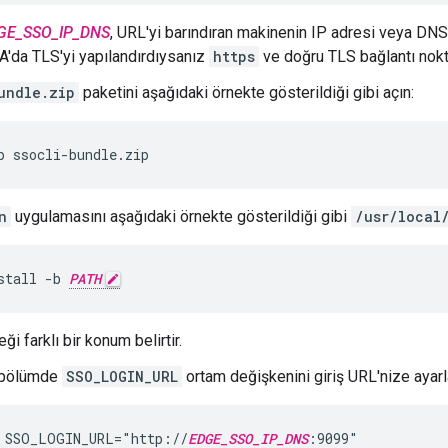
GE_SSO_IP_DNS
, URL'yi barındıran makinenin IP adresi veya DN
'da TLS'yi yapılandırdıysanız
https
ve doğru TLS bağlantı nokt
undle.zip
paketini aşağıdaki örnekte gösterildiği gibi açın:
p ssocli-bundle.zip
n
uygulamasını aşağıdaki örnekte gösterildiği gibi
/usr/local
stall -b 
PATH
i farklı bir konum belirtir.
 bölümde
SSO_LOGIN_URL
ortam değişkenini giriş URL'nize ayarl
 SSO_LOGIN_URL="http://
EDGE_SSO_IP_DNS
:9099"