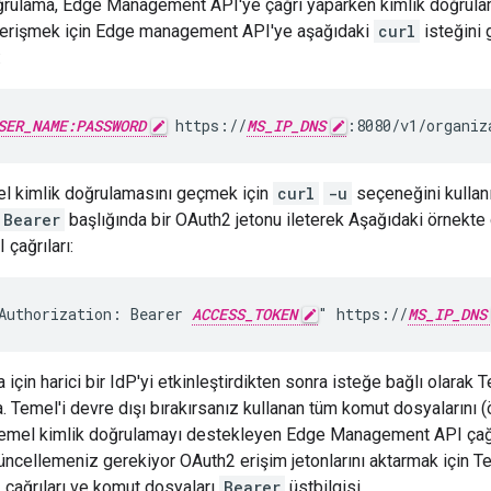
ğrulama, Edge Management API'ye çağrı yaparken kimlik doğrulam
a erişmek için Edge management API'ye aşağıdaki
curl
isteğini 
:
SER_NAME:PASSWORD
 https://
MS_IP_DNS
:8080/v1/organiz
el kimlik doğrulamasını geçmek için
curl
-u
seçeneğini kullanıy
Bearer
başlığında bir OAuth2 jetonu ileterek Aşağıdaki örnekte 
çağrıları:
Authorization: Bearer 
ACCESS_TOKEN
" https://
MS_IP_DNS
için harici bir IdP'yi etkinleştirdikten sonra isteğe bağlı olarak Te
. Temel'i devre dışı bırakırsanız kullanan tüm komut dosyalarını 
Temel kimlik doğrulamayı destekleyen Edge Management API çağrıl
Güncellemeniz gerekiyor OAuth2 erişim jetonlarını aktarmak için 
 çağrıları ve komut dosyaları
Bearer
üstbilgisi.