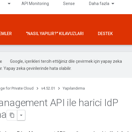
API Monitoring
Sense
Daha fazla
LEMLER
"NASIL YAPILIR?" KILAVUZLARI
DESTEK
Google, içerikleri tercih ettiğiniz dile çevirmek için yapay zeka
ır. Yapay zeka çevirilerinde hata olabilir.
ge for Private Cloud
v4.52.01
Yapılandırma
nagement API ile harici Id
P
ma