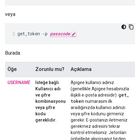
veya
get_token -p 
passcode
Burada:
Öğe
Zorunlu mu?
Açıklama
USERNAME
İsteğe bağlı.
Apigee kullanıcı adınız
Kullanıcı adı
(genellikle Apigee hesabınızla
get
_
ve şifre
ilişkili e-posta adresidir).
token
kombinasyonu
numarasını ilk
veya şifre
aradığınızda kullanıcı adınızı
kodu
veya şifre kodunu girmeniz
gereklidir.
gerekir. E-postanızı iletmeniz
gerekmez adresini tekrar
kontrol etmelisiniz. Jetonları
önbelleğe alıyorsanız birden