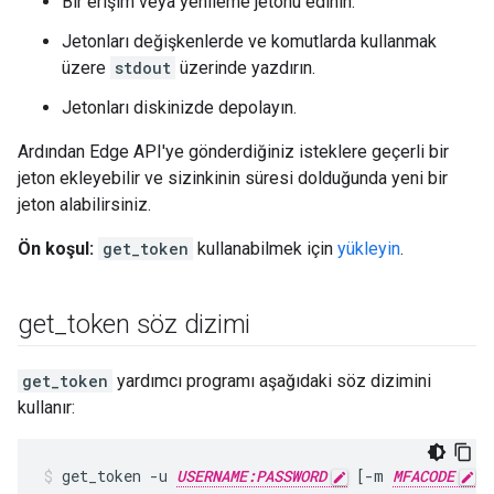
Bir erişim veya yenileme jetonu edinin.
Jetonları değişkenlerde ve komutlarda kullanmak
üzere
stdout
üzerinde yazdırın.
Jetonları diskinizde depolayın.
Ardından Edge API'ye gönderdiğiniz isteklere geçerli bir
jeton ekleyebilir ve sizinkinin süresi dolduğunda yeni bir
jeton alabilirsiniz.
Ön koşul:
get_token
kullanabilmek için
yükleyin
.
get
_
token söz dizimi
get_token
yardımcı programı aşağıdaki söz dizimini
kullanır:
get_token -u 
USERNAME:PASSWORD
 [-m 
MFACODE
]