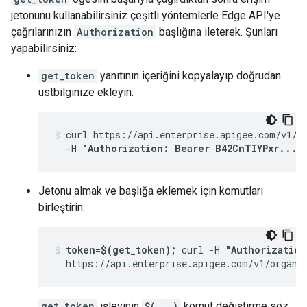
jetonunu kullanabilirsiniz çeşitli yöntemlerle Edge API'ye
çağrılarınızın
Authorization
başlığına ileterek. Şunları
yapabilirsiniz:
get_token
yanıtının içeriğini kopyalayıp doğrudan
üstbilginize ekleyin:
curl https://api.enterprise.apigee.com/v1/or
  -H 
"Authorization: Bearer B42CnTIYPxr...8
Jetonu almak ve başlığa eklemek için komutları
birleştirin:
token=$(get_token);
 curl -H 
"Authorization
  https://api.enterprise.apigee.com/v1/organi
get_token
işlevinin
$(...)
komut değiştirme söz