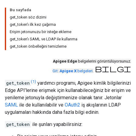
Bu sayfada
get_token söz dizimi
get_token'ı ilk kez çağırma
Erişim jetonunuzu bir isteğe ekleme
get_token'ı SAML ve LDAP ile kullanma
get_token önbelleğini temizleme
Apigee Edge
belgelerini görüntülüyorsunuz.
bilgi
Git:
Apigee X
belgeleri
.
(1)
get_token
yardımcı programı, Apigee kimlik bilgilerinizi
Edge API'lerine erişmek için kullanabileceğiniz bir erişim ve
yenileme jetonuyla değiştirmenize olanak tanır. Jetonlar
SAML
ile de kullanılabilir ve
OAuth2
iş akışlarının LDAP
uygulamaları hakkında daha fazla bilgi edinin.
get_token
ile şunları yapabilirsiniz: