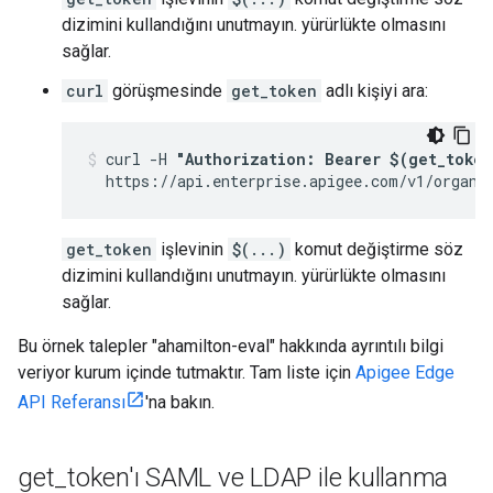
dizimini kullandığını unutmayın. yürürlükte olmasını
sağlar.
curl
görüşmesinde
get_token
adlı kişiyi ara:
curl -H 
"Authorization: Bearer $(get_token
  https://api.enterprise.apigee.com/v1/organi
get_token
işlevinin
$(...)
komut değiştirme söz
dizimini kullandığını unutmayın. yürürlükte olmasını
sağlar.
Bu örnek talepler "ahamilton-eval" hakkında ayrıntılı bilgi
veriyor kurum içinde tutmaktır. Tam liste için
Apigee Edge
API Referansı
'na bakın.
get
_
token'ı SAML ve LDAP ile kullanma