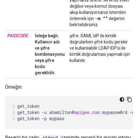
yapmanız istenir. MFA'nız etkin
değilse veya komut dosyası
akışı kullanıyorsanız istemleri
-m ""
önlemek için
değerini
belirtebilirsiniz.
PASSCODE
İsteğe bağlı.
şifre. SAML IdP ile kimlik
Kullanıcı adı
doğrularken şifre kodu gerekir
ve şifre
ve kullanılabilir LDAP IDP'si ile
kombinasyonu
kimlik doğrulaması yapmak için
veya şifre
kullanılır.
kodu
gereklidir.
Örneğin:
get_token
get_token
-
u
ahamilton
@apigee
.
com
:
mypassw0rd
-
m
get_token
-
p
mypass
Başarılı bir çağrı,
stdout
üzerinde geçerli bir erişim jetonu