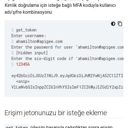
Kimlik doğrulama için isteğe bağlı MFA koduyla kullanıcı
adı/şifre kombinasyonu:
get_token
Enter
username
:
ahamilton
@
apigee
.
com
Enter
the
password
for
user
'
ahamilton
@
apigee
.
com
'
[
hidden
input
]
Enter
the
six
-
digit
code
if
'
ahamilton
@
apigee
.
com
'
123456
ey42bGciOiJSUzI1NiJ9
.
eyJqdGkiOiJhM2YwNjA5ZC1lZTIx
<
snip
VlLmNvbSIsInppZCI6InVhYSIsImF1ZCI6WyJlZGdlY2xpIiwi
Erişim jetonunuzu bir isteğe ekleme
get_token
öğesini başarıyla çağırdıktan sonra erişim