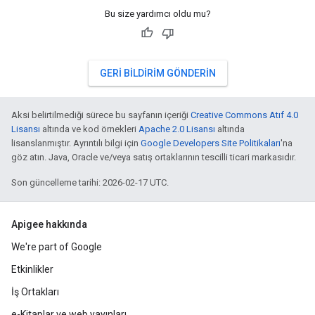
Bu size yardımcı oldu mu?
GERI BILDIRIM GÖNDERIN
Aksi belirtilmediği sürece bu sayfanın içeriği
Creative Commons Atıf 4.0
Lisansı
altında ve kod örnekleri
Apache 2.0 Lisansı
altında
lisanslanmıştır. Ayrıntılı bilgi için
Google Developers Site Politikaları
'na
göz atın. Java, Oracle ve/veya satış ortaklarının tescilli ticari markasıdır.
Son güncelleme tarihi: 2026-02-17 UTC.
Apigee hakkında
We're part of Google
Etkinlikler
İş Ortakları
e-Kitaplar ve web yayınları