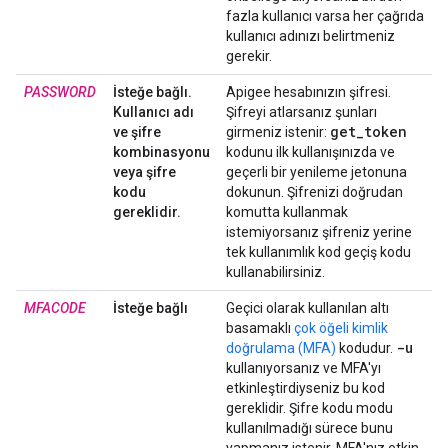
fazla kullanıcı varsa her çağrıda
kullanıcı adınızı belirtmeniz
gerekir.
PASSWORD
İsteğe bağlı.
Apigee hesabınızın şifresi.
Kullanıcı adı
Şifreyi atlarsanız şunları
get
_
token
ve şifre
girmeniz istenir:
kombinasyonu
kodunu ilk kullanışınızda ve
veya şifre
geçerli bir yenileme jetonuna
kodu
dokunun. Şifrenizi doğrudan
gereklidir.
komutta kullanmak
istemiyorsanız şifreniz yerine
tek kullanımlık kod geçiş kodu
kullanabilirsiniz.
MFACODE
İsteğe bağlı
Geçici olarak kullanılan altı
basamaklı
çok öğeli kimlik
-u
doğrulama (MFA)
kodudur.
kullanıyorsanız ve MFA'yı
etkinleştirdiyseniz bu kod
gereklidir. Şifre kodu modu
kullanılmadığı sürece bunu