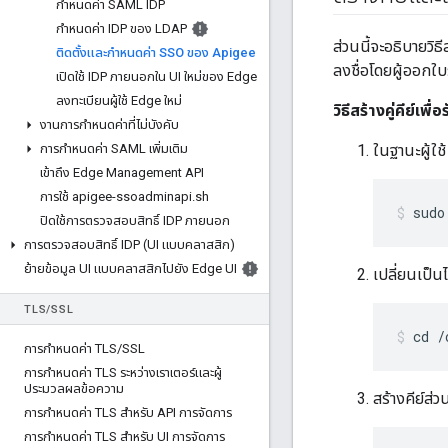
กําหนดค่า SAML IDP
กําหนดค่า IDP ของ LDAP
ส่วนนี้จะอธิบายวิ
ติดตั้งและกําหนดค่า SSO ของ Apigee
ลงชื่อโดยผู้ออกใ
เปิดใช้ IDP ภายนอกใน UI ใหม่ของ Edge
ลงทะเบียนผู้ใช้ Edge ใหม่
วิธีสร้างคู่คีย์เพ
งานการกําหนดค่าที่ไม่บังคับ
การกําหนดค่า SAML เพิ่มเติม
ในฐานะผู้ใช
เข้าถึง Edge Management API
การใช้ apigee-ssoadminapi
.
sh
sudo
ปิดใช้การตรวจสอบสิทธิ์ IDP ภายนอก
การตรวจสอบสิทธิ์ IDP (UI แบบคลาสสิก)
ย้ายข้อมูล UI แบบคลาสสิกไปยัง Edge UI
เปลี่ยนเป็น
TLS
/
SSL
cd /
การกําหนดค่า TLS
/
SSL
การกําหนดค่า TLS ระหว่างเราเตอร์และผู้
ประมวลผลข้อความ
สร้างคีย์ส่ว
การกําหนดค่า TLS สําหรับ API การจัดการ
การกําหนดค่า TLS สําหรับ UI การจัดการ