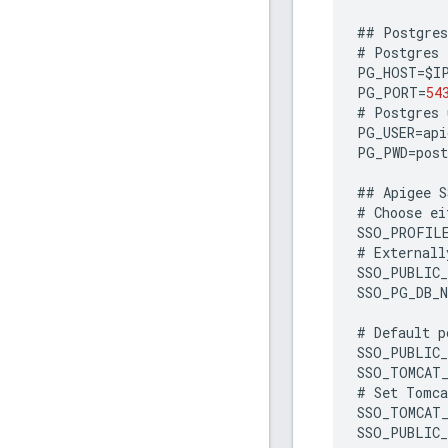
##
Postgres
#
Postgres
PG_HOST
=
$
I
PG_PORT
=
54
#
Postgres
PG_USER
=
api
PG_PWD
=
post
##
Apigee
S
#
Choose
ei
SSO_PROFIL
#
Externall
SSO_PUBLIC_
SSO_PG_DB_N
#
Default
p
SSO_PUBLIC
SSO_TOMCAT
#
Set
Tomca
SSO_TOMCAT
SSO_PUBLIC_