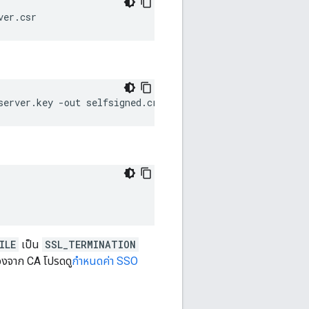
ver.csr
server.key -out selfsigned.crt
ILE
เป็น
SSL_TERMINATION
องจาก CA โปรดดู
กำหนดค่า SSO