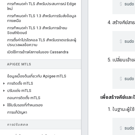
sudo
การกําหนดค่า TLS สําหรับประสบการณ์ Edge
ใหม่
การกําหนดค่า TLS 1
.
3 สําหรับการรับส่งข้อมูล
ทางเหนือ
สร้างคีย์สาธ
การกําหนดค่า TLS 1
.
3 สําหรับการเข้าชม
Southboud
การตั้งค่าโปรโตคอล TLS สําหรับเราเตอร์และผู้
sudo
ประมวลผลข้อความ
เปิดใช้การเข้ารหัสภายในของ Cassandra
เปลี่ยนเจ้า
APIGEE M
TLS
ข้อมูลเบื้องต้นเกี่ยวกับ Apigee m
TLS
sudo
การติดตั้ง m
TLS
ปรับแต่ง m
TLS
เพื่อสร้างคีย์แล
ถอนการติดตั้ง m
TLS
ใช้ใบรับรองที่กําหนดเอง
ในฐานะผู้ใช้
การแก้ปัญหา
การปรับสเกล
sudo