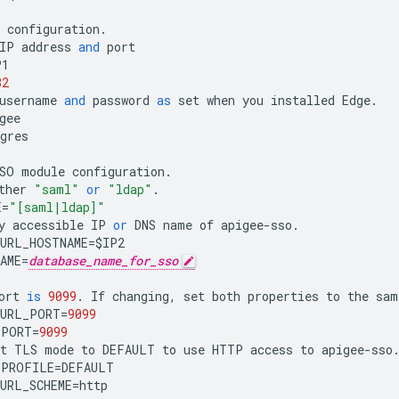
configuration
.
IP
address
and
port
P1
32
username
and
password
as
set
when
you
installed
Edge
.
gee
gres
SO
module
configuration
.
ther
"saml"
or
"ldap"
.
E
=
"[saml|ldap]"
y
accessible
IP
or
DNS
name
of
apigee
-
sso
.
URL_HOSTNAME
=
$
IP2
AME
=
database_name_for_sso
ort
is
9099
.
If
changing
,
set
both
properties
to
the
sam
_URL_PORT
=
9099
_PORT
=
9099
t
TLS
mode
to
DEFAULT
to
use
HTTP
access
to
apigee
-
sso
_PROFILE
=
DEFAULT
URL_SCHEME
=
http