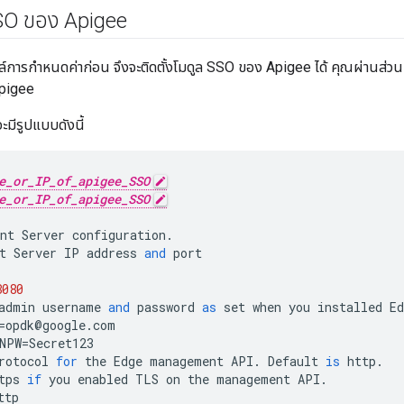
SSO ของ Apigee
ารกำหนดค่าก่อน จึงจะติดตั้งโมดูล SSO ของ Apigee ได้ คุณผ่านส่วนนี้ 
pigee
มีรูปแบบดังนี้
e_or_IP_of_apigee_SSO
e_or_IP_of_apigee_SSO
nt
Server
configuration
.
t
Server
IP
address
and
port
8080
admin
username
and
password
as
set
when
you
installed
Ed
=
opdk
@
google
.
com
NPW
=
Secret123
rotocol
for
the
Edge
management
API
.
Default
is
http
.
tps
if
you
enabled
TLS
on
the
management
API
.
ttp