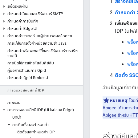
สร้างคีย์แ
รีเซ็ตรหัสผ่าน
กำหนดค่า 
กําหนดค่าอีเมลและเซิร์ฟเวอร์ SMTP
กําหนดค่าการบันทึก
เพิ่มพร็อพ
กําหนดค่า Edge UI
IDP ในไฟล์ก
กําหนดค่าเราเตอร์และผู้ประมวลผลข้อความ
พร็อ
การแก้ไขการตั้งค่าหน่วยความจํา Java
กําหนดค่าพร็อพเพอร์ตี้ของเซิร์ฟเวอร์การสร้าง
พร็อ
รายได้
การเปิดใช้การเข้ารหัสลับคีย์ลับ
พร็อ
คู่มือการดำเนินการ Qpid
ติดตั้ง S
กำหนดค่า Qpid Broker-J
อ่านข้อมูลเกี่ยวกั
การตรวจสอบสิทธิ์ IDP
หมายเหตุ
: โดย
ภาพรวม
Apigee ได้ ในการดำเน
การตรวจสอบสิทธิ์ IDP (UI ใหม่ของ Edge)
Apigee สำหรับ HTTP
บทนำ
การติดตั้งและกําหนดค่า
ติดตั้งและกําหนดค่า IDP
สร้างคีย์และ