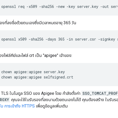
 openssl req -x509 -sha256 -new -key server.key -out ser
องที่ลงชื่อด้วยตนเองซึ่งมีเวลาหมดอายุ 365 วัน
 openssl x509 -sha256 -days 365 -in server.csr -signkey 
องไฟล์คีย์และไฟล์ crt เป็น "apigee" เจ้าของ:
 chown apigee:apigee selfsigned.crt
้ TLS ในโมดูล SSO ของ Apigee โดย กำลังตั้งค่า
SSO_TOMCAT_PROF
ROXY
คุณจะใช้ใบรับรองที่ลงนามด้วยตนเองไม่ได้ คุณต้องสร้าง ใบรับร
ับ การเข้าถึง HTTPS
เพื่อดูข้อมูลเพิ่มเติม