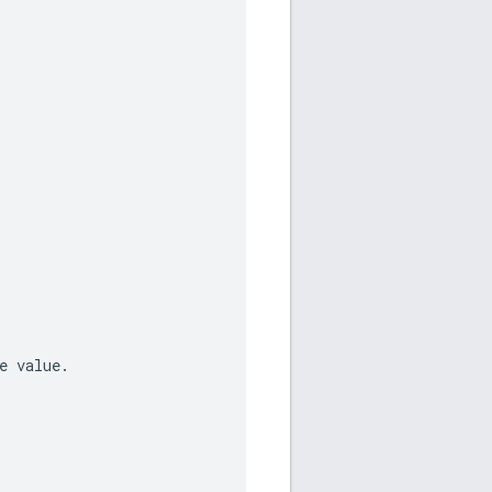
e
value
.
.