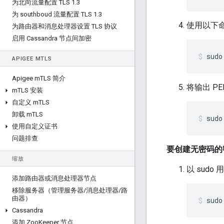
为北向流量配置 TLS 1
.
3
为 southboud 流量配置 TLS 1
.
3
使用以下
为路由器和消息处理器设置 TLS 协议
启用 Cassandra 节点间加密
sudo
APIGEE M
TLS
Apigee m
TLS 简介
将输出 PE
m
TLS 安装
自定义 m
TLS
卸载 m
TLS
sudo
使用自定义证书
问题排查
要创建无密码的密
缩放
以 sud
添加路由器或消息处理器节点
移除服务器（管理服务器
/
消息处理器
/
路
由器）
sudo
Cassandra
添加 Zoo
Keeper 节点