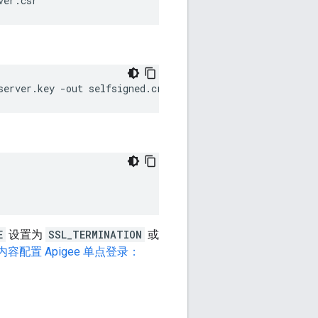
ver.csr
server.key -out selfsigned.crt
E
设置为
SSL_TERMINATION
或
容配置 Apigee 单点登录：