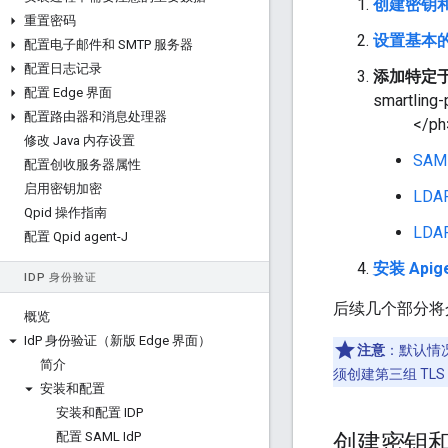
创建密钥
重置密码
设置基本的 
配置电子邮件和 SMTP 服务器
配置日志记录
添加特定于
配置 Edge 界面
smartling-
配置路由器和消息处理器
</ph
修改 Java 内存设置
SA
配置创收服务器属性
启用密钥加密
LD
Qpid 操作指南
LD
配置 Qpid agent-J
安装 Apig
ID
P 身份验证
后续几个部分将
概览
Id
P 身份验证（新版 Edge 界面）
注意
：默认情况
简介
须创建第三组 TLS
安装和配置
安装和配置 IDP
配置 SAML Id
P
创建密钥