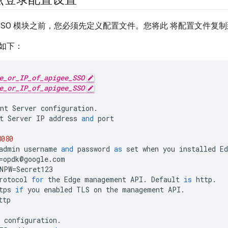
ee SSO 模块之前，您必须先定义配置文件。您将此 将配置文件
如下：
e_or_IP_of_apigee_SSO
e_or_IP_of_apigee_SSO
nt
Server
configuration
.
t
Server
IP
address
and
port
8080
admin
username
and
password
as
set
when
you
installed
Ed
=
opdk
@
google
.
com
NPW
=
Secret123
rotocol
for
the
Edge
management
API
.
Default
is
http
.
tps
if
you
enabled
TLS
on
the
management
API
.
ttp
configuration
.