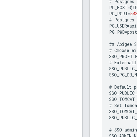
#
Postgres
PG_HOST
=
$
I
PG_PORT
=
54
#
Postgres
PG_USER
=
api
PG_PWD
=
post
##
Apigee
S
#
Choose
ei
SSO_PROFIL
#
Externall
SSO_PUBLIC_
SSO_PG_DB_N
#
Default
p
SSO_PUBLIC
SSO_TOMCAT
#
Set
Tomca
SSO_TOMCAT
SSO_PUBLIC_
#
SSO
admin
SSO_ADMIN_N