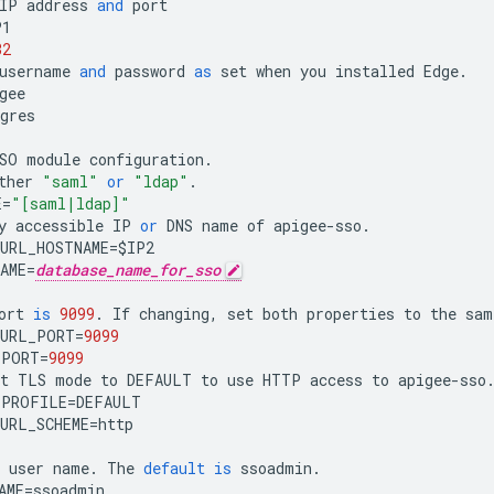
IP
address
and
port
P1
32
username
and
password
as
set
when
you
installed
Edge
.
gee
gres
SO
module
configuration
.
ther
"saml"
or
"ldap"
.
E
=
"[saml|ldap]"
y
accessible
IP
or
DNS
name
of
apigee
-
sso
.
URL_HOSTNAME
=
$
IP2
AME
=
database_name_for_sso
ort
is
9099
.
If
changing
,
set
both
properties
to
the
sam
_URL_PORT
=
9099
_PORT
=
9099
t
TLS
mode
to
DEFAULT
to
use
HTTP
access
to
apigee
-
sso
_PROFILE
=
DEFAULT
URL_SCHEME
=
http
user
name
.
The
default
is
ssoadmin
.
AME
=
ssoadmin