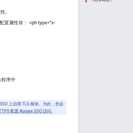
属性。
性块： <ph type="x-
安装程序中
SSO 上启用 TLS 模块。为此，您必
TTPS 配置 Apigee SSO 访问
。