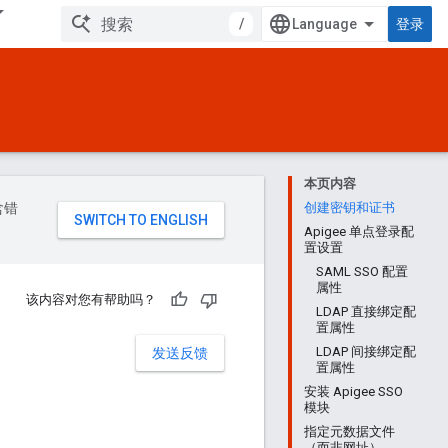
/
登录
本页内容
含错
创建密钥和证书
Apigee 单点登录配
置设置
SAML SSO 配置
属性
该内容对您有帮助吗？
LDAP 直接绑定配
置属性
LDAP 间接绑定配
发送反馈
置属性
安装 Apigee SSO
模块
：
指定元数据文件
（而非网址）