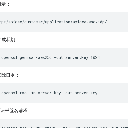
目录：
opt/apigee/customer/application/apigee-sso/idp/
生成私钥：
 openssl genrsa -aes256 -out server.key 1024
移除口令：
 openssl rsa -in server.key -out server.key
生成证书签名请求：