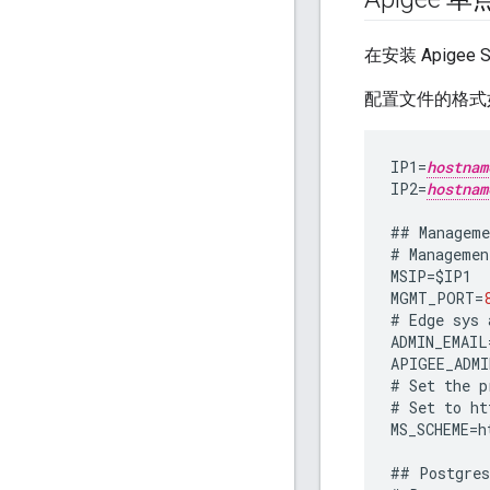
在安装 Apig
配置文件的格式
IP1
=
hostnam
IP2
=
hostnam
##
Manageme
#
Managemen
MSIP
=
$
IP1
MGMT_PORT
=
#
Edge
sys
ADMIN_EMAIL
APIGEE_ADMI
#
Set
the
p
#
Set
to
ht
MS_SCHEME
=
h
##
Postgres