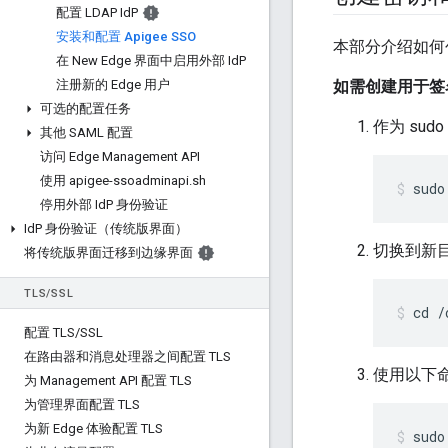
配置 LDAP Id
P
安装和配置 Apigee SSO
本部分介绍如何创
在 New Edge 界面中启用外部 Id
P
注册新的 Edge 用户
如需创建用于签
可选的配置任务
作为 su
其他 SAML 配置
访问 Edge Management API
使用 apigee-ssoadminapi
.
sh
sudo
停用外部 Id
P 身份验证
Id
P 身份验证（传统版界面）
切换到新
将传统版界面迁移到边缘界面
TLS
/
SSL
cd /
配置 TLS
/
SSL
在路由器和消息处理器之间配置 TLS
使用以下
为 Management API 配置 TLS
为管理界面配置 TLS
为新 Edge 体验配置 TLS
sudo