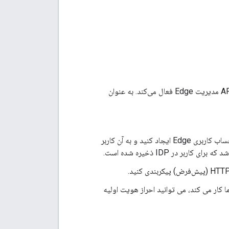
پیکربندی ماژول Apigee SSO SAML یا LDAP را در API مدیریت Edge فعال می‌کند. به عنوان
برای هر کاربر در IDP که مربوط به یک کاربر Edge است، یک حساب کاربری Edge ایجاد کنید و به آن کاربر
د کردید که IDP خارجی شما کار می کند، می توانید احراز هویت اولیه