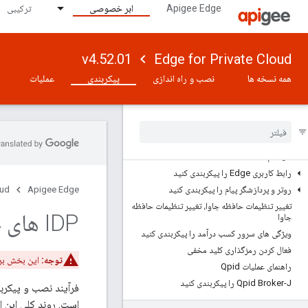
های مجازی
Apigee Edge
ابر خصوصی
ترکیبی
با استفاده از ابزار apigee-adminapi.sh
پس از نصب، پس از نصب
v4.52.01
Edge for Private Cloud
داده‌های مهمی که از فرآیند نصب باید به خاطر
همه نسخه ها
نصب و راه اندازی
پیکربندی
عملیات
بسپارید، داده‌های مهمی که باید از فرآیند نصب به
خاطر بسپارید
بازنشانی رمزهای عبور
سرورهای ایمیل و SMTP را پیکربندی کنید
پیکربندی ورود به سیستم، پیکربندی ورود به
سیستم
رابط کاربری Edge را پیکربندی کنید
روتر و پردازشگر پیام را پیکربندی کنید
Apigee Edge
oud
تغییر تنظیمات حافظه جاوا، تغییر تنظیمات حافظه
IDP های خارجی را برای Edge نصب و پیکربندی کنید
جاوا
ویژگی های سرور کسب درآمد را پیکربندی کنید
فعال کردن رمزگذاری کلید مخفی
توجه:
این بخش برای است
راهنمای عملیات Qpid
Qpid Broker-J را پیکربندی کنید
است. روند کلی این 