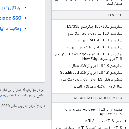
منتقل کنید
پورتال را برای استفاده از P
TLS
/
SSL
Apigee SSO را برای در دسترس بودن بالا ن
پیکربندی TLS
SSL، پیکربندی TLS
/
SSL
/
وظایف با آوا
پیکربندی TLS بین روتر و پردازشگر پیام
پیکربندی TLS برای API مدیریت
پیکربندی TLS برای رابط کاربری مدیریت
پیکربندی TLS برای تجربه New Edge، پیکربندی
TLS برای تجربه New Edge
پیکربندی TLS 1
3 برای ترافیک شمال
.
پیکربندی TLS 1
3 برای ترافیک Southboud
.
تنظیم پروتکل TLS برای روتر و پردازشگر پیام
فعال کردن رمزگذاری میانگره کاساندرا
جز در مواردی که غیر از این ذک
اطلاع از جزئیات، به
خطمشی‌های سایت elopers
APIGEE M
TLS، APIGEE M
TLS
تاریخ آخرین به‌روزرسانی 2026-02-03 به‌وقت ساعت هماهنگ جهانی.
مقدمه ای بر Apigee m
TLS، مقدمه ای بر
Apigee m
TLS
نصب m
TLS، نصب m
TLS
TLS را سفارشی کنید، m
m
TLS را سفارشی کنید