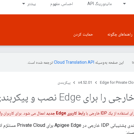
مانیتورینگ API
احساس، مفهوم
بیشتر
راهنماهای چگونه
حمایت کردن
این صفحه به‌وسیله
ترجمه شده است.
Edge for Private Cl
v4.52.01
پیکربندی
فاده از یک IDP خارجی با
رابط کاربری Edge جدید
اعمال می شود. برای کاربران
را
است: