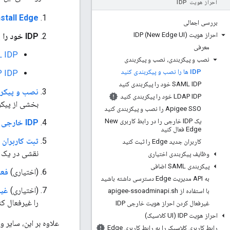
احراز هویت IDP
nstall Edge
بررسی اجمالی
احراز هویت IDP (New Edge UI)
IDP خود را پیکربندی کنید. می توانید یکی از موارد زیر را انتخاب کنید:
معرفی
SAML IDP خود ر
نصب و پیکربندی، نصب و پیکربندی
IDP ها را نصب و پیکربندی کنید
LDAP IDP خود را
SAML IDP خود را پیکربندی کنید
نصب و پیکربندی SO
LDAP IDP خود را پیکربندی کنید
بخشی از پیکربند
Apigee SSO را نصب و پیکربندی کنید
یک IDP خارجی را در رابط کاربری New
IDP خارجی خود را برای رابط کاربری Edge فعال کنید
Edge فعال کنید
ثبت کاربران جدی
کاربران جدید Edge را ثبت کنید
نقشی در یک سازمان Edge اختصاص دهید. کاربر Edge باید همان آدرس ایمیلی را د
وظایف پیکربندی اختیاری
پیکربندی SAML اضافی
(اختیاری)
فعال
به API مدیریت Edge دسترسی داشته باشید
(اختیاری)
غیر
با استفاده از apigee-ssoadminapi
sh
.
را غیرفعال ک
غیرفعال کردن احراز هویت خارجی IDP
احراز هویت IDP (UI کلاسیک)
علاوه بر این، سایر 
رابط کاربری کلاسیک را به رابط کاربری Edge