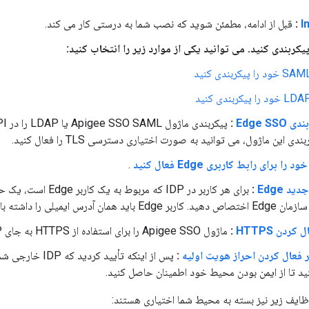
I
:
قبل از ادامه، مطمئن شوید که نصب شما به درستی کار می کند.
ا پیکربندی کنید
 پیکربندی کنید
Edge S
:
ی این ماژول، می توانید به صورت اختیاری دسترسی TLS را فعال کنید.
.
د Edge
:
اشته باشد که برای کاربر در IDP ذخیره شده است.
 کردن HTTPS
:
ماژول Apigee SSO را برای استفاده از HTTPS به جای HTTP (پیش‌فرض) پیکربندی کنید.
 فعال کردن احراز هویت اولیه
:
پس از اینکه تأیی
نید تا از ایمن بودن محیط خود اطمینان حاصل کنید.
وظایف زیر نیز بسته به محیط شما اختیاری هستند: