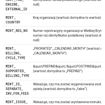
ENGINE
_
null)
EXTERNAL
_
ID
MINT
_
Kraj organizacji (wartość domyślna to wartość nu
COUNTRY
MINT
_
REG
_
NO
Numer rejestracyjny organizacji w Wielkiej Brytan
numer niż identyfikator podatkowy (wartość dom
null)
MINT
_
„PRORATED”, „CALENDAR_MONTH” (wartość dom
BILLING
_
„CALENDAR_MONTH”)
CYCLE
_
TYPE
MINT
_
&quot;PREPAID&quot;/&quot;POSTPAID&quot;/
SUPPORTED
_
(wartość domyślna to „PREPAID”)
BILLING
_
TYPE
MINT
_
IS
_
Wskazuje, czy ma zostać wygenerowana osobna
SEPARATE
_
opłatę (wartość domyślna to „false”).
INV
_
FOR
_
FEES
MINT
_
ISSUE
_
Wskazuje, czy ma zostać wystawiona instrukcja 