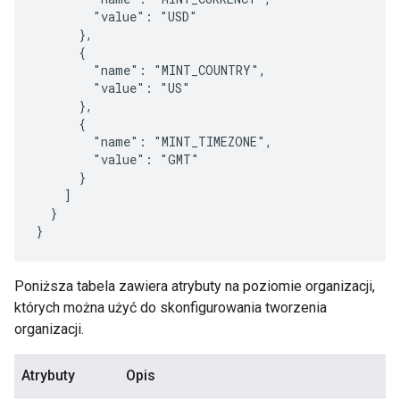
        "value": "USD"

      },

      {

        "name": "MINT_COUNTRY",

        "value": "US"

      },

      {

        "name": "MINT_TIMEZONE",

        "value": "GMT"

      }

    ]

  }

}
Poniższa tabela zawiera atrybuty na poziomie organizacji,
których można użyć do skonfigurowania tworzenia
organizacji.
Atrybuty
Opis