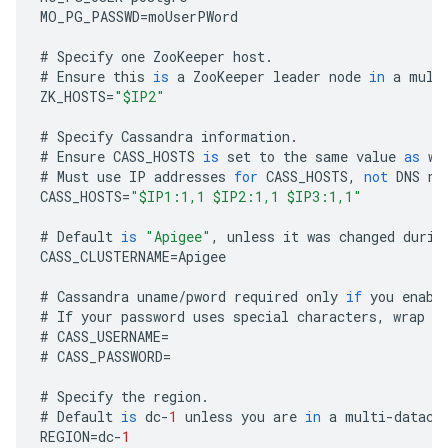
MO_PG_PASSWD
=
moUserPWord
#
Specify
one
ZooKeeper
host
.
#
Ensure
this
is
a
ZooKeeper
leader
node
in
a
mult
ZK_HOSTS
=
"$IP2"
#
Specify
Cassandra
information
.
#
Ensure
CASS_HOSTS
is
set
to
the
same
value
as
wh
#
Must
use
IP
addresses
for
CASS_HOSTS
,
not
DNS
na
CASS_HOSTS
=
"$IP1:1,1 $IP2:1,1 $IP3:1,1"
#
Default
is
"Apigee"
,
unless
it
was
changed
durin
CASS_CLUSTERNAME
=
Apigee
#
Cassandra
uname
/
pword
required
only
if
you
enabl
#
If
your
password
uses
special
characters
,
wrap
i
#
CASS_USERNAME
=
#
CASS_PASSWORD
=
#
Specify
the
region
.
#
Default
is
dc
-
1
unless
you
are
in
a
multi
-
datace
REGION
=
dc
-
1