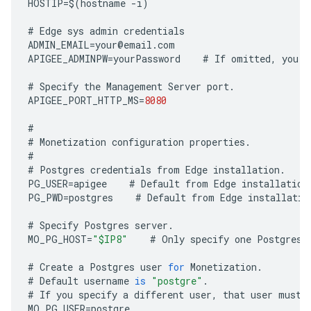
HOSTIP
=
$
(
hostname
-
i
)
#
Edge
sys
admin
credentials
ADMIN_EMAIL
=
your
@
email
.
com
APIGEE_ADMINPW
=
yourPassword
#
If
omitted
,
you
a
#
Specify
the
Management
Server
port
.
APIGEE_PORT_HTTP_MS
=
8080
#
#
Monetization
configuration
properties
.
#
#
Postgres
credentials
from
Edge
installation
.
PG_USER
=
apigee
#
Default
from
Edge
installation
PG_PWD
=
postgres
#
Default
from
Edge
installatio
#
Specify
Postgres
server
.
MO_PG_HOST
=
"$IP8"
#
Only
specify
one
Postgres
#
Create
a
Postgres
user
for
Monetization
.
#
Default
username
is
"postgre"
.
#
If
you
specify
a
different
user
,
that
user
must
MO_PG_USER
=
postgre