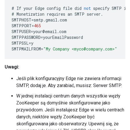
#
If
your
Edge
config
file
did
not
specify
SMTP
in
#
Monetization
requires
an
SMTP
server
.
SMTPHOST
=
smtp
.
gmail
.
com
SMTPPORT
=
465
SMTPUSER
=
your
@
email
.
com
SMTPPASSWORD
=
yourEmailPassword
SMTPSSL
=
y
SMTPMAILFROM
=
"My Company <myco@company.com>"
Uwagi:
Jeśli plik konfiguracyjny Edge nie zawiera informacji
SMTP, dodaj je. Aby zarabiać, musisz: Serwer SMTP.
W jednej instalacji centrum danych wszystkie węzły
ZooKeeper są domyślnie skonfigurowane jako
przywódcom. Jeśli instalujesz Edge w wielu centrach
danych, niektóre węzły ZooKeeper być
skonfigurowana jako obserwatorzy. Upewnij się, że