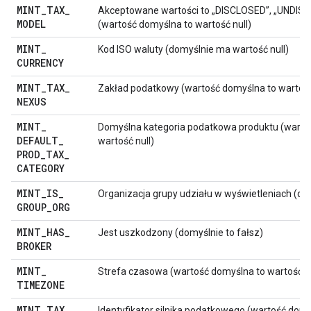
MINT
_
TAX
_
Akceptowane wartości to „DISCLOSED”, „UNDISC
MODEL
(wartość domyślna to wartość null)
MINT
_
Kod ISO waluty (domyślnie ma wartość null)
CURRENCY
MINT
_
TAX
_
Zakład podatkowy (wartość domyślna to wartość
NEXUS
MINT
_
Domyślna kategoria podatkowa produktu (warto
DEFAULT
_
wartość null)
PROD
_
TAX
_
CATEGORY
MINT
_
IS
_
Organizacja grupy udziału w wyświetleniach (dom
GROUP
_
ORG
MINT
_
HAS
_
Jest uszkodzony (domyślnie to fałsz)
BROKER
MINT
_
Strefa czasowa (wartość domyślna to wartość nu
TIMEZONE
MINT
_
TAX
_
Identyfikator silnika podatkowego (wartość dom