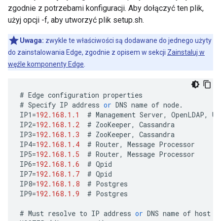
zgodnie z potrzebami konfiguracji. Aby dołączyć ten plik,
użyj opcji -f, aby utworzyć plik setup.sh.
Uwaga:
zwykle te właściwości są dodawane do jednego użyty
do zainstalowania Edge, zgodnie z opisem w sekcji
Zainstaluj w
węźle komponenty Edge
.
#
Edge
configuration
properties
#
Specify
IP
address
or
DNS
name
of
node
.
IP1
=
192.168.1.1
#
Management
Server
,
OpenLDAP
,
UI
IP2
=
192.168.1.2
#
ZooKeeper
,
Cassandra
IP3
=
192.168.1.3
#
ZooKeeper
,
Cassandra
IP4
=
192.168.1.4
#
Router
,
Message
Processor
IP5
=
192.168.1.5
#
Router
,
Message
Processor
IP6
=
192.168.1.6
#
Qpid
IP7
=
192.168.1.7
#
Qpid
IP8
=
192.168.1.8
#
Postgres
IP9
=
192.168.1.9
#
Postgres
#
Must
resolve
to
IP
address
or
DNS
name
of
host
-