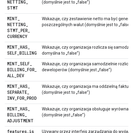
NETTING
_
(domyślnie jest to „false”)
STMT
MINT
_
Wskazuje, czy zestawienie netto ma być genero
NETTING
_
poszczególnych walut (domyślnie jest to „false”)
STMT
_
PER
_
CURRENCY
MINT
_
HAS
_
Wskazuje, czy organizacja rozlicza się samodzie
SELF
_
BILLING
domyślna to „false”)
MINT
_
SELF
_
Wskazuje, czy organizacja samodzielnie rozlicz
BILLING
_
FOR
_
deweloperów (domyślnie jest „false”)
ALL
_
DEV
MINT
_
HAS
_
Wskazuje, czy organizacja ma oddzielną fakturę
SEPARATE
_
(domyślnie jest to „false”)
INV
_
FOR
_
PROD
MINT
_
HAS
_
Wskazuje, czy organizacja obsługuje wyrównania
BILLING
_
(domyślnie jest „false”)
ADJUSTMENT
features
.
is
Używany przez interfejs zarządzania do wyświe