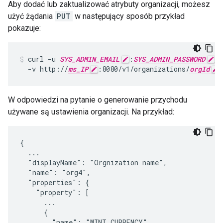
Aby dodać lub zaktualizować atrybuty organizacji, możesz
użyć żądania
PUT
w następujący sposób przykład
pokazuje:
curl -u 
SYS_ADMIN_EMAIL
:
SYS_ADMIN_PASSWORD
 \

  -v http://
ms_IP
:8080/v1/organizations/
orgId
W odpowiedzi na pytanie o generowanie przychodu
używane są ustawienia organizacji. Na przykład:
{

  ...

  "displayName": "Orgnization name",

  "name": "org4",

  "properties": {

    "property": [

      ...

      {

        "name": "MINT_CURRENCY",
