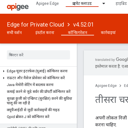
Apigee Edge
प्राइवेट क्लाउड
हाइब्रिड
ग्रहों, जगहों, पॉड, संगठनों, वातावरणों, और वर्चुअल
होस्ट के बारे में जानकारी
apigee-adminapi.sh के यूटिलिटी टूल का
इस्तेमाल करना
Edge for Private Cloud
v4.52.01
सभी वर्शन
इंस्टॉल करना
कॉन्फ़िगरेशन
कार्रवाइयां
इंस्टॉलेशन के बाद
इंस्टॉलेशन की प्रक्रिया से जुड़ा ज़रूरी डेटा
पासवर्ड रीसेट करें
ईमेल और एसएमटीपी सर्वर कॉन्फ़िगर करें
लॉगिंग कॉन्फ़िगर करें
इस्तेमाल करता है. एआई 
Edge यूज़र इंटरफ़ेस (यूआई) कॉन्फ़िगर करना
राऊटर और मैसेज प्रोसेसर को कॉन्फ़िगर करें
Java मेमोरी सेटिंग में बदलाव करना
Apigee Edge
Ed
कमाई करने से जुड़े सर्वर की प्रॉपर्टी कॉन्फ़िगर करें
तीसरा चर
सुरक्षा कुंजी को एन्क्रिप्ट (सुरक्षित) करने की सुविधा
चालू की जा रही है
क्यूपीआईडी से जुड़ी कार्रवाइयों की गाइड
Qpid ब्रोकर-J को कॉन्फ़िगर करें
अपनी लोकल निजी पास
करना चाहिए.