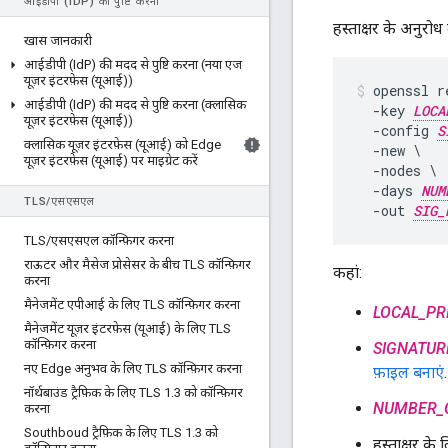
आईडीपी (ID
P) की पुष्टि करना
हस्ताक्षर के अनुरोध 
खास जानकारी
आईडीपी (Id
P) की मदद से पुष्टि करना (नया एज
यूज़र इंटरफ़ेस (यूआई))
openssl re
आईडीपी (Id
P) की मदद से पुष्टि करना (क्लासिक
  -key 
LOCA
यूज़र इंटरफ़ेस (यूआई))
  -config 
S
क्लासिक यूज़र इंटरफ़ेस (यूआई) को Edge
  -new \

यूज़र इंटरफ़ेस (यूआई) पर माइग्रेट करें
  -nodes \

  -days 
NUM
TLS
/
एसएसएल
  -out 
SIG_
TLS
/
एसएसएल कॉन्फ़िगर करना
राऊटर और मैसेज प्रोसेसर के बीच TLS कॉन्फ़िगर
कहां:
करना
मैनेजमेंट एपीआई के लिए TLS कॉन्फ़िगर करना
LOCAL_PR
मैनेजमेंट यूज़र इंटरफ़ेस (यूआई) के लिए TLS
कॉन्फ़िगर करना
SIGNATUR
नए Edge अनुभव के लिए TLS कॉन्फ़िगर करना
फ़ाइल बनाएं
.
नॉर्थबाउंड ट्रैफ़िक के लिए TLS 1
.
3 को कॉन्फ़िगर
NUMBER_
करना
Southboud ट्रैफ़िक के लिए TLS 1
.
3 को
हस्ताक्षर क