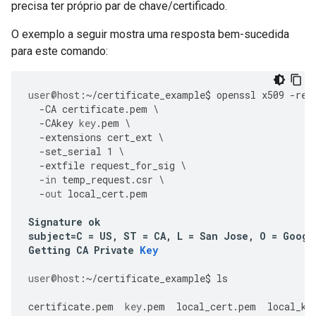
precisa ter próprio par de chave/certificado.
O exemplo a seguir mostra uma resposta bem-sucedida
para este comando:
user
@host
:
~/
certificate_example
$
openssl
x509
-
req
-
CA
certificate
.
pem
\
-
CAkey
key
.
pem
\
-
extensions
cert_ext
\
-
set_serial
1
\
-
extfile
request_for_sig
\
-
in
temp_request
.
csr
\
-
out
local_cert
.
pem
Signature
ok
subject
=
C
=
US
,
ST
=
CA
,
L
=
San
Jose
,
O
=
Googl
Getting
CA
Private
Key
user
@host
:
~/
certificate_example
$
ls
certificate
.
pem
key
.
pem
local_cert
.
pem
local_ke