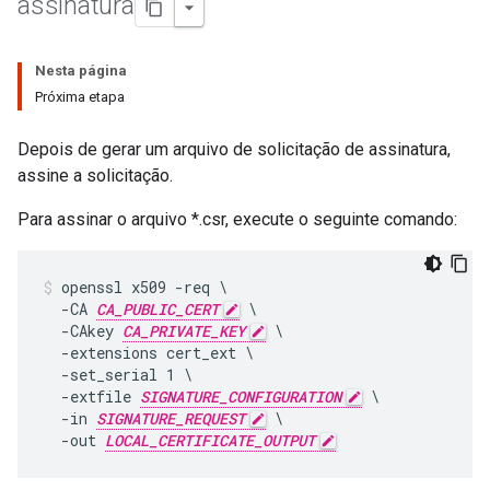
assinatura
Nesta página
Próxima etapa
Depois de gerar um arquivo de solicitação de assinatura,
assine a solicitação.
Para assinar o arquivo *.csr, execute o seguinte comando:
openssl x509 -req \

  -CA 
CA_PUBLIC_CERT
 \

  -CAkey 
CA_PRIVATE_KEY
 \

  -extensions cert_ext \

  -set_serial 1 \

  -extfile 
SIGNATURE_CONFIGURATION
 \

  -in 
SIGNATURE_REQUEST
 \

  -out 
LOCAL_CERTIFICATE_OUTPUT