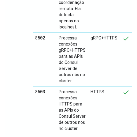
coordenação
remota. Ela
detecta
apenas no
localhost.
8502
Processa
gRPC+HTTPS
conexões
gRPC+HTTPS
para as APIs
do Consul
Server de
outros nós no
cluster.
8503
Processa
HTTPS
conexões
HTTPS para
as APIs do
Consul Server
de outros nós
no cluster.