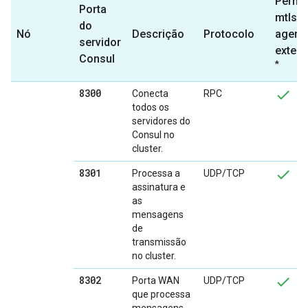
Permit
Porta
mtls-
do
Nó
Descrição
Protocolo
agent
servidor
exter
Consul
*
8300
Conecta
RPC
todos os
servidores do
Consul no
cluster.
8301
Processa a
UDP/TCP
assinatura e
as
mensagens
de
transmissão
no cluster.
8302
Porta WAN
UDP/TCP
que processa