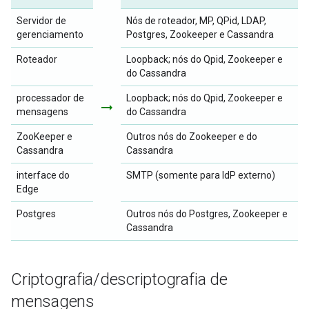
Servidor de
Nós de roteador, MP, QPid, LDAP,
gerenciamento
Postgres, Zookeeper e Cassandra
Roteador
Loopback; nós do Qpid, Zookeeper e
do Cassandra
processador de
Loopback; nós do Qpid, Zookeeper e
arrow_right_alt
mensagens
do Cassandra
ZooKeeper e
Outros nós do Zookeeper e do
Cassandra
Cassandra
interface do
SMTP (somente para IdP externo)
Edge
Postgres
Outros nós do Postgres, Zookeeper e
Cassandra
Criptografia
/
descriptografia de
mensagens