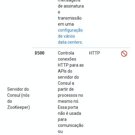
mensagens
de assinatura
e
transmissão
em uma
configuração
de vários
data centers
.
8500
Controla
HTTP
conexões
HTTP para as
APIs do
servidor do
Consul a
Servidor do
partir de
Consul (nós
processos no
do
mesmo nó.
ZooKeeper)
Essa porta
não é usada
para
comunicação
ou