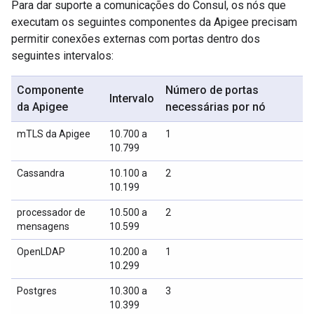
Para dar suporte a comunicações do Consul, os nós que
executam os seguintes componentes da Apigee precisam
permitir conexões externas com portas dentro dos
seguintes intervalos:
Componente
Número de portas
Intervalo
da Apigee
necessárias por nó
mTLS da Apigee
10.700 a
1
10.799
Cassandra
10.100 a
2
10.199
processador de
10.500 a
2
mensagens
10.599
OpenLDAP
10.200 a
1
10.299
Postgres
10.300 a
3
10.399