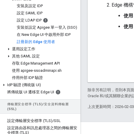
Edge 
安裝及設定 IDP
設定 SAML IDP
使用 
設定 LDAP IDP
使用 
安裝並設定 Apigee 單一登入 (SSO)
在 New Edge UI 中啟用外部 IDP
註冊新的 Edge 使用者
選用設定工作
其他 SAML 設定
存取 Edge Management API
使用 apigee-ssoadminapi
.
sh
停用外部 IDP 驗證
Id
P 驗證 (傳統版 UI)
除非另有註明，否則本頁
將傳統版 UI 遷移至 Edge UI
Oracle 和/或其關聯企業
傳輸層安全標準 (TLS)
/
安全資料傳輸層
上次更新時間：2026-02-0
(SSL)
設定傳輸層安全標準 (TLS)
/
SSL
設定路由器和訊息處理器之間的傳輸層安
關於 Apigee
全標準 (TLS)