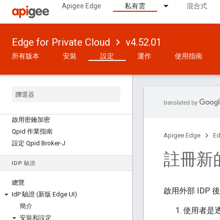
Apigee Edge
私有雲
混合式
安裝完成後
安裝程序重要資料
重設密碼
Edge for Private Cloud
v4.52.01
設定電子郵件和 SMTP 伺服器
所有版本
安裝
設定
運作
使用指南
設定記錄功能
設定 Edge UI
設定路由器和訊息處理器
修改 Java 記憶體設定
設定營利伺服器屬性
啟用密鑰加密
Qpid 作業指南
Apigee Edge
Ed
設定 Qpid Broker-J
註冊新的
ID
P 驗證
總覽
啟用外部 IDP 
Id
P 驗證 (新版 Edge UI)
簡介
使用者是透
安裝和設定