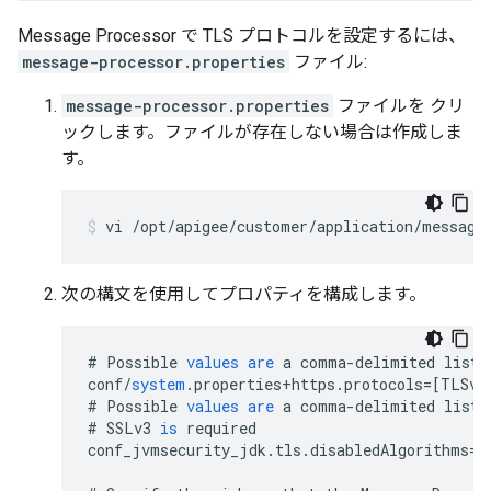
Message Processor で TLS プロトコルを設定するには、
message-processor.properties
ファイル:
message-processor.properties
ファイルを クリ
ックします。ファイルが存在しない場合は作成しま
す。
vi /opt/apigee/customer/application/message
次の構文を使用してプロパティを構成します。
#
Possible
values
are
a
comma
-
delimited
list
conf
/
system
.
properties
+
https
.
protocols
=[
TLSv1
#
Possible
values
are
a
comma
-
delimited
list
#
SSLv3
is
required
conf_jvmsecurity_jdk
.
tls
.
disabledAlgorithms
=
S