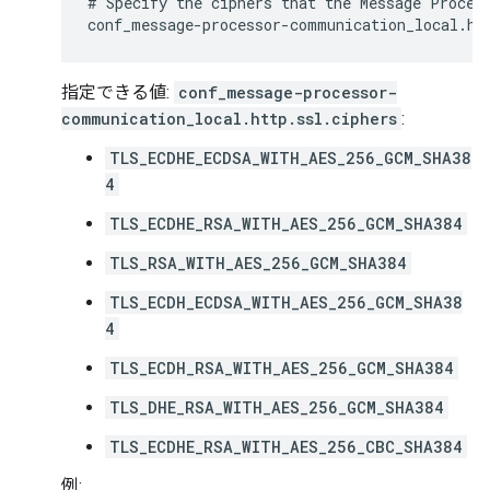
#
Specify
the
ciphers
that
the
Message
Proces
conf_message
-
processor
-
communication_local
.
ht
指定できる値:
conf_message-processor-
communication_local.http.ssl.ciphers
:
TLS_ECDHE_ECDSA_WITH_AES_256_GCM_SHA38
4
TLS_ECDHE_RSA_WITH_AES_256_GCM_SHA384
TLS_RSA_WITH_AES_256_GCM_SHA384
TLS_ECDH_ECDSA_WITH_AES_256_GCM_SHA38
4
TLS_ECDH_RSA_WITH_AES_256_GCM_SHA384
TLS_DHE_RSA_WITH_AES_256_GCM_SHA384
TLS_ECDHE_RSA_WITH_AES_256_CBC_SHA384
例: