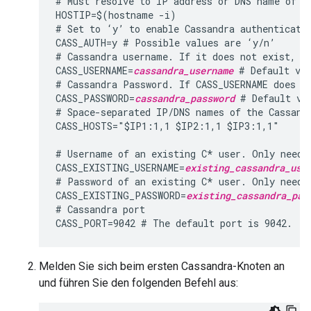
# Must resolve to IP address or DNS name of ho
HOSTIP=$(hostname -i)

# Set to ‘y’ to enable Cassandra authenticatio
CASS_AUTH=y # Possible values are ‘y/n’

# Cassandra username. If it does not exist, th
CASS_USERNAME=
cassandra_username
 # Default val
# Cassandra Password. If CASS_USERNAME does no
CASS_PASSWORD=
cassandra_password
 # Default va
# Space-separated IP/DNS names of the Cassandr
CASS_HOSTS="$IP1:1,1 $IP2:1,1 $IP3:1,1"

# Username of an existing C* user. Only needed
CASS_EXISTING_USERNAME=
existing_cassandra_use
# Password of an existing C* user. Only needed
CASS_EXISTING_PASSWORD=
existing_cassandra_pas
# Cassandra port

CASS_PORT=9042 # The default port is 9042.
Melden Sie sich beim ersten Cassandra-Knoten an
und führen Sie den folgenden Befehl aus: