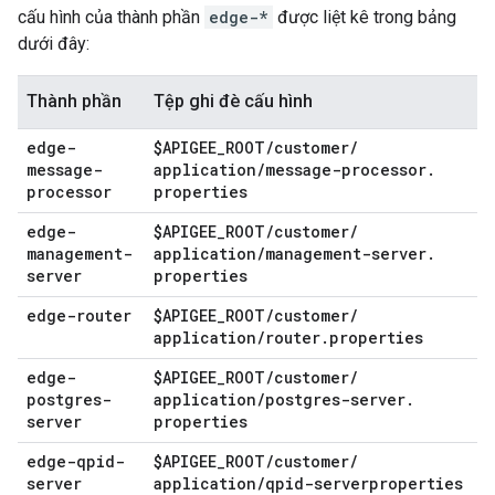
cấu hình của thành phần
edge-*
được liệt kê trong bảng
dưới đây:
Thành phần
Tệp ghi đè cấu hình
edge-
$APIGEE
_
ROOT
/
customer
/
message-
application
/
message-processor
.
processor
properties
edge-
$APIGEE
_
ROOT
/
customer
/
management-
application
/
management-server
.
server
properties
edge-router
$APIGEE
_
ROOT
/
customer
/
application
/
router
.
properties
edge-
$APIGEE
_
ROOT
/
customer
/
postgres-
application
/
postgres-server
.
server
properties
edge-qpid-
$APIGEE
_
ROOT
/
customer
/
server
application
/
qpid-serverproperties