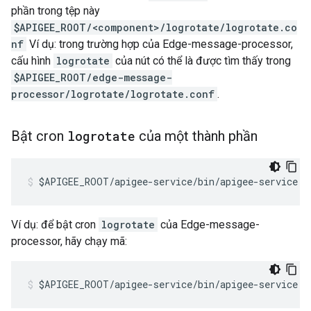
phần trong tệp này
$APIGEE_ROOT/<component>/logrotate/logrotate.co
nf
Ví dụ: trong trường hợp của Edge-message-processor,
cấu hình
logrotate
của nút có thể là được tìm thấy trong
$APIGEE_ROOT/edge-message-
processor/logrotate/logrotate.conf
.
Bật cron
logrotate
của một thành phần
$APIGEE_ROOT/apigee-service/bin/apigee-service <
Ví dụ: để bật cron
logrotate
của Edge-message-
processor, hãy chạy mã:
$APIGEE_ROOT/apigee-service/bin/apigee-service e