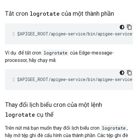
Tắt cron
logrotate
của một thành phần
$APIGEE_ROOT/apigee-service/bin/apigee-service <
Ví dụ: để tắt cron
logrotate
của Edge-message-
processor, hãy chạy mã:
$APIGEE_ROOT/apigee-service/bin/apigee-service e
Thay đổi lịch biểu cron của một lệnh
logrotate
cụ thể
Trên nút mà bạn muốn thay đổi lịch biểu cron
logrotate
,
hãy mở tệp ghi đè cấu hình của thành phần. Các tệp ghi đè