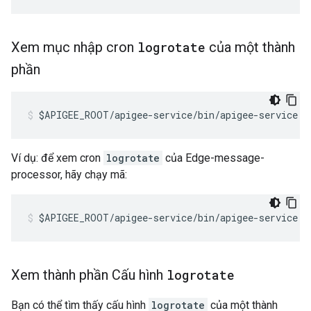
Xem mục nhập cron
logrotate
của một thành
phần
$APIGEE_ROOT/apigee-service/bin/apigee-service <
Ví dụ: để xem cron
logrotate
của Edge-message-
processor, hãy chạy mã:
$APIGEE_ROOT/apigee-service/bin/apigee-service e
Xem thành phần Cấu hình
logrotate
Bạn có thể tìm thấy cấu hình
logrotate
của một thành