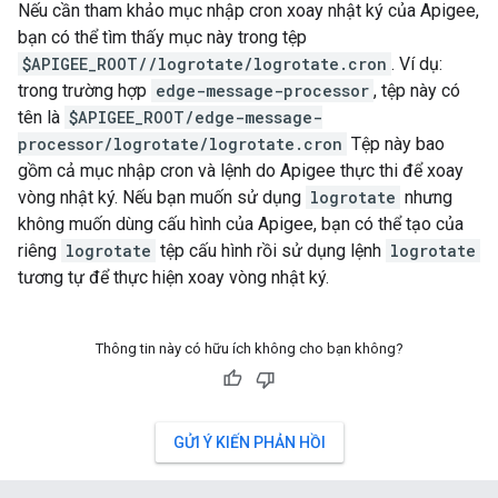
Nếu cần tham khảo mục nhập cron xoay nhật ký của Apigee,
bạn có thể tìm thấy mục này trong tệp
$APIGEE_ROOT/
/logrotate/logrotate.cron
. Ví dụ:
trong trường hợp
edge-message-processor
, tệp này có
tên là
$APIGEE_ROOT/edge-message-
processor/logrotate/logrotate.cron
Tệp này bao
gồm cả mục nhập cron và lệnh do Apigee thực thi để xoay
vòng nhật ký. Nếu bạn muốn sử dụng
logrotate
nhưng
không muốn dùng cấu hình của Apigee, bạn có thể tạo của
riêng
logrotate
tệp cấu hình rồi sử dụng lệnh
logrotate
tương tự để thực hiện xoay vòng nhật ký.
Thông tin này có hữu ích không cho bạn không?
GỬI Ý KIẾN PHẢN HỒI