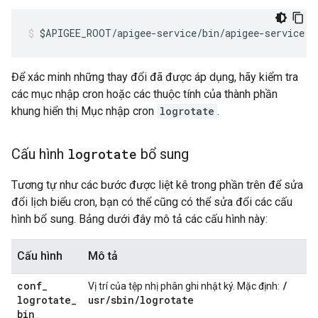
$APIGEE_ROOT/apigee-service/bin/apigee-service e
Để xác minh những thay đổi đã được áp dụng, hãy kiểm tra
các mục nhập cron hoặc các thuộc tính của thành phần
khung hiển thị Mục nhập cron
logrotate
.
Cấu hình
logrotate
bổ sung
Tương tự như các bước được liệt kê trong phần trên để sửa
đổi lịch biểu cron, bạn có thể cũng có thể sửa đổi các cấu
hình bổ sung. Bảng dưới đây mô tả các cấu hình này:
Cấu hình
Mô tả
conf
_
/
Vị trí của tệp nhị phân ghi nhật ký. Mặc định:
logrotate
_
usr
/
sbin
/
logrotate
bin
_