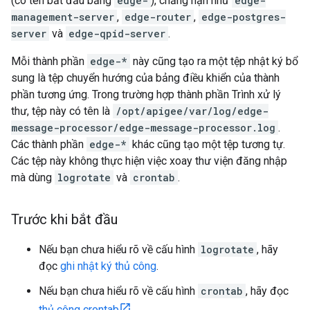
(có tên bắt đầu bằng
edge-
), chẳng hạn như
edge-
management-server
,
edge-router
,
edge-postgres-
server
và
edge-qpid-server
.
Mỗi thành phần
edge-*
này cũng tạo ra một tệp nhật ký bổ
sung là tệp chuyển hướng của bảng điều khiển của thành
phần tương ứng. Trong trường hợp thành phần Trình xử lý
thư, tệp này có tên là
/opt/apigee/var/log/edge-
message-processor/edge-message-processor.log
.
Các thành phần
edge-*
khác cũng tạo một tệp tương tự.
Các tệp này không thực hiện việc xoay thư viện đăng nhập
mà dùng
logrotate
và
crontab
.
Trước khi bắt đầu
Nếu bạn chưa hiểu rõ về cấu hình
logrotate
, hãy
đọc
ghi nhật ký thủ công
.
Nếu bạn chưa hiểu rõ về cấu hình
crontab
, hãy đọc
thủ công crontab
.