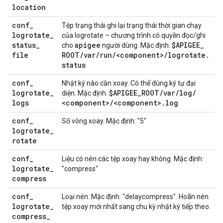
location
conf
_
Tệp trạng thái ghi lại trạng thái thời gian chạy
logrotate
_
của logrotate – chương trình có quyền đọc/ghi
status
_
apigee
$APIGEE
_
cho
người dùng. Mặc định:
file
ROOT
/
var
/
run
/
<component>
/
logrotate
.
status
conf
_
Nhật ký nào cần xoay. Có thể dùng ký tự đại
logrotate
_
$APIGEE
_
ROOT
/
var
/
log
/
diện. Mặc định:
logs
<component>
/
<component>
.
log
conf
_
Số vòng xoay. Mặc định: "5"
logrotate
_
rotate
conf
_
Liệu có nén các tệp xoay hay không. Mặc định:
logrotate
_
"compress"
compress
conf
_
Loại nén. Mặc định: "delaycompress". Hoãn nén
logrotate
_
tệp xoay mới nhất sang chu kỳ nhật ký tiếp theo.
compress
_