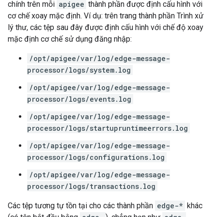
chính trên mỗi
apigee
thành phần được định cấu hình với
cơ chế xoay mặc định. Ví dụ: trên trang thành phần Trình xử
lý thư, các tệp sau đây được định cấu hình với chế độ xoay
mặc định cơ chế sử dụng đăng nhập:
/opt/apigee/var/log/edge-message-
processor/logs/system.log
/opt/apigee/var/log/edge-message-
processor/logs/events.log
/opt/apigee/var/log/edge-message-
processor/logs/startupruntimeerrors.log
/opt/apigee/var/log/edge-message-
processor/logs/configurations.log
/opt/apigee/var/log/edge-message-
processor/logs/transactions.log
Các tệp tương tự tồn tại cho các thành phần
edge-*
khác