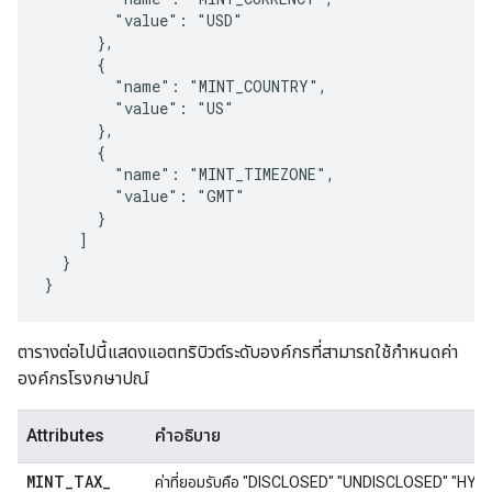
        "value": "USD"

      },

      {

        "name": "MINT_COUNTRY",

        "value": "US"

      },

      {

        "name": "MINT_TIMEZONE",

        "value": "GMT"

      }

    ]

  }

}
ตารางต่อไปนี้แสดงแอตทริบิวต์ระดับองค์กรที่สามารถใช้กำหนดค่า
องค์กรโรงกษาปณ์
Attributes
คำอธิบาย
MINT
_
TAX
_
ค่าที่ยอมรับคือ "DISCLOSED" "UNDISCLOSED" "HYBRID"