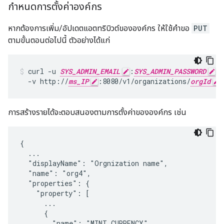
กำหนดการตั้งค่าองค์กร
หากต้องการเพิ่ม/อัปเดตแอตทริบิวต์ขององค์กร ให้ใช้คำขอ
PUT
ตามขั้นตอนต่อไปนี้ ตัวอย่างได้แก่
curl -u 
SYS_ADMIN_EMAIL
:
SYS_ADMIN_PASSWORD
 \

  -v http://
ms_IP
:8080/v1/organizations/
orgId
การสร้างรายได้จะตอบสนองตามการตั้งค่าขององค์กร เช่น
{

  ...

  "displayName": "Orgnization name",

  "name": "org4",

  "properties": {

    "property": [

      ...

      {

        "name": "MINT_CURRENCY",
