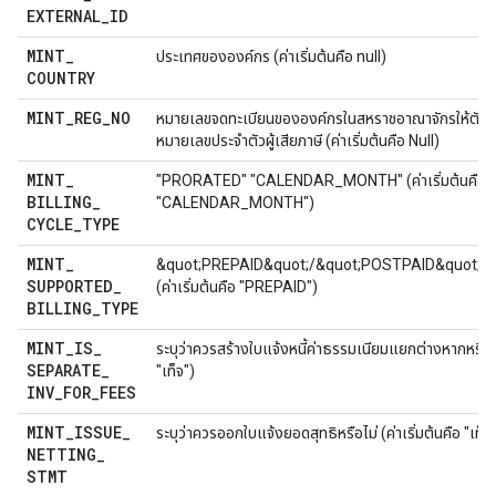
EXTERNAL
_
ID
MINT
_
ประเทศขององค์กร (ค่าเริ่มต้นคือ null)
COUNTRY
MINT
_
REG
_
NO
หมายเลขจดทะเบียนขององค์กรในสหราชอาณาจักรให้ตัวเล
หมายเลขประจำตัวผู้เสียภาษี (ค่าเริ่มต้นคือ Null)
MINT
_
"PRORATED" "CALENDAR_MONTH" (ค่าเริ่มต้นคือ
BILLING
_
"CALENDAR_MONTH")
CYCLE
_
TYPE
MINT
_
&quot;PREPAID&quot;/&quot;POSTPAID&quot;/
SUPPORTED
_
(ค่าเริ่มต้นคือ "PREPAID")
BILLING
_
TYPE
MINT
_
IS
_
ระบุว่าควรสร้างใบแจ้งหนี้ค่าธรรมเนียมแยกต่างหากหรือไม่
SEPARATE
_
"เท็จ")
INV
_
FOR
_
FEES
MINT
_
ISSUE
_
ระบุว่าควรออกใบแจ้งยอดสุทธิหรือไม่ (ค่าเริ่มต้นคือ "เท็จ
NETTING
_
STMT