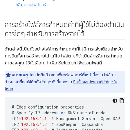
พัฒนาซอฟต์แวร์
การสร้างไฟล์การกำหนดค่าที่ผู้ใช้ไม่ต้องดำเนิน
การใดๆ สำหรับการสร้างรายได้
ด้านล่างนี้เป็นตัวอย่างไฟล์การกำหนดค่าที่ไม่มีการแจ้งเตือนสำหรับ
การติดตั้งการสร้างรายได้ แก้ไข ไฟล์ตามที่จำเป็นสำหรับการกำหนด
ค่าของคุณ ใช้ตัวเลือก -f เพื่อ Setup.sh เพื่อรวมไฟล์นี้
หมายเหตุ
: โดยปกติแล้ว คุณเพิ่มพร็อพเพอร์ตี้เหล่านี้ลงใน ไฟล์การ
กำหนดค่าที่คุณใช้ติดตั้ง Edge ดังที่แสดงใน
ติดตั้งคอมโพเนนต์ Edge ใน
โหนด
#
Edge
configuration
properties
#
Specify
IP
address
or
DNS
name
of
node
.
IP1
=
192.168.1.1
#
Management
Server
,
OpenLDAP
,
UI
IP2
=
192.168.1.2
#
ZooKeeper
,
Cassandra