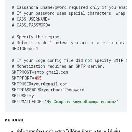
#
Cassandra
uname
/
pword
required
only
if
you
enabl
#
If
your
password
uses
special
characters
,
wrap
i
#
CASS_USERNAME
=
#
CASS_PASSWORD
=
#
Specify
the
region
.
#
Default
is
dc
-
1
unless
you
are
in
a
multi
-
datace
REGION
=
dc
-
1
#
If
your
Edge
config
file
did
not
specify
SMTP
in
#
Monetization
requires
an
SMTP
server
.
SMTPHOST
=
smtp
.
gmail
.
com
SMTPPORT
=
465
SMTPUSER
=
your
@
email
.
com
SMTPPASSWORD
=
yourEmailPassword
SMTPSSL
=
y
SMTPMAILFROM
=
"My Company <myco@company.com>"
หมายเหตุ
ถ้าไฟล์การกำหนดค่า Edge ไม่ได้ระบุข้อมูล SMTP ให้เพิ่ม