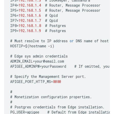
IP3
=
192.168.1.3
#
ZooKeeper
,
Cassandra
IP4
=
192.168.1.4
#
Router
,
Message
Processor
IP5
=
192.168.1.5
#
Router
,
Message
Processor
IP6
=
192.168.1.6
#
Qpid
IP7
=
192.168.1.7
#
Qpid
IP8
=
192.168.1.8
#
Postgres
IP9
=
192.168.1.9
#
Postgres
#
Must
resolve
to
IP
address
or
DNS
name
of
host
-
HOSTIP
=
$
(
hostname
-
i
)
#
Edge
sys
admin
credentials
ADMIN_EMAIL
=
your
@
email
.
com
APIGEE_ADMINPW
=
yourPassword
#
If
omitted
,
you
a
#
Specify
the
Management
Server
port
.
APIGEE_PORT_HTTP_MS
=
8080
#
#
Monetization
configuration
properties
.
#
#
Postgres
credentials
from
Edge
installation
.
PG_USER
=
apigee
#
Default
from
Edge
installation