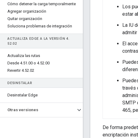
Cómo detener la carga temporalmente
Los pue
Agregar organización
estar a
Quitar organización
La IU d
Soluciona problemas de integración
admitir
ACTUALIZA EDGE A LA VERSIÓN 4
.
El acce
52
.
02
contra
Actualiza las rutas
Puedes
Desde 4
.
51
.
00 o 4
.
52
.
00
diferen
Revertir 4
.
52
.
02
Puedes 
DESINSTALAR
través 
adminis
Desinstalar Edge
SMTP q
465, p
Otras versiones
De forma predet
encriptación in