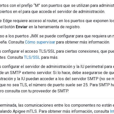
rtos con el prefijo “M” son puertos que se utilizan para admini
biertos en el para que acceda el servidor de administración.
e Edge requiere acceso al router, en los puertos que exponen lo
 el botón
Enviar
en la herramienta de registro.
so a los puertos JMX se puede configurar para que requiera un 
seña. Consulta
Cómo supervisar
para obtener más información.
 configurar el acceso TLS/SSL para ciertas conexiones, que pu
tes. Consulta
TLS/SSL
para más.
configurar el servidor de administración y la IU perimetral para 
de un SMTP externo servidor. Si lo hace, debe asegurarse de qu
tración y la IU puedan acceder a los del servidor SMTP (no se m
ue no sea TLS, el número de puerto suele ser 25. Para SMTP hab
ero consulta con tu proveedor de SMTP.
erminada, las comunicaciones entre los componentes no están e
stalando Apigee mTLS. Para obtener más información, consulta
In