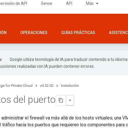
ervisión de API
Sense
API
Más
IÓN
OPERACIONES
GUÍAS PRÁCTICAS
ASISTENC
Google utiliza tecnología de IA para traducir contenido a tu idioma
ducciones realizadas con IA pueden contener errores.
ge for Private Cloud
v4.52.02
Instalación
tos del puerto
administrar el firewall va más allá de los hosts virtuales; una VM
l tráfico hacia los puertos que requieren los componentes para 