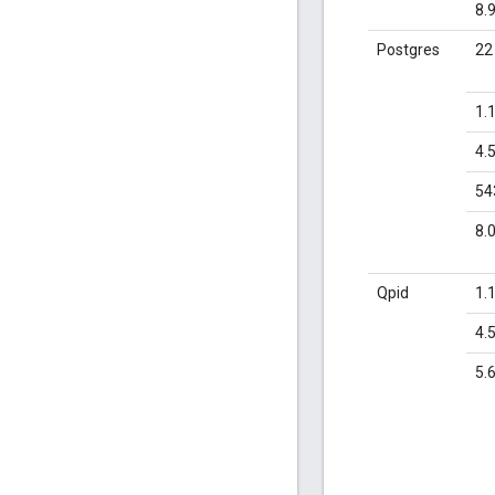
8.
Postgres
22
1.
4.
54
8.
Qpid
1.
4.
5.