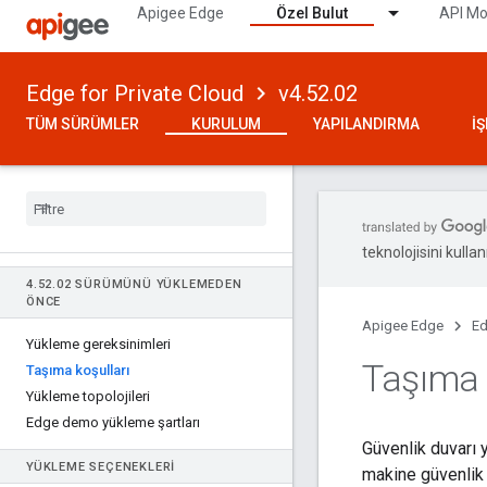
Apigee Edge
Özel Bulut
API Mo
Edge for Private Cloud
v4.52.02
TÜM SÜRÜMLER
KURULUM
YAPILANDIRMA
İ
teknolojisini kullan
4
.
52
.
02 SÜRÜMÜNÜ YÜKLEMEDEN
ÖNCE
Apigee Edge
Ed
Yükleme gereksinimleri
Taşıma 
Taşıma koşulları
Yükleme topolojileri
Edge demo yükleme şartları
Güvenlik duvarı 
YÜKLEME SEÇENEKLERI
makine güvenlik d