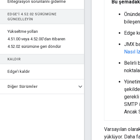
Bu şemadaki
Entegrasyon sorunlarını giderme
Önünde 
EDGE'I 4
.
52
.
02 SÜRÜMÜNE
GÜNCELLEYIN
bileşen
Yükseltme yolları
Edge ku
4
.
51
.
00 veya 4
.
52
.
00'dan itibaren
JMX bağ
4
.
52
.
02 sürümüne geri döndür
Nasıl İ
KALDIR
Belirli
noktalar
Edge'i kaldır
Yönetim
Diğer Sürümler
şekilde
gerekli
SMTP iç
Ancak 
Varsayılan olara
yüklüyor. Daha fa