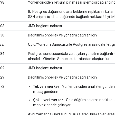
998
Yönlendiriciden iletişim için mesaj işlemcisi bağlantı n
İki Postgres düğümünü ana bekleme replikasını kullana
SSH erişimi için her düğümde bağlantı noktası 22'yi tıkl
103
JMX bağlantı noktası
530
Dağıtılmış önbellek ve yönetim çağrıları için
32
Qpid/Yönetim Sunucusu ile Postgres arasındaki iletişim 
084
Postgres sunucusundaki varsayılan yönetim bağlantı no
olmalıdır Yönetim Sunucusu tarafından oluşturulur.
102
JMX bağlantı noktası
529
Dağıtılmış önbellek ve yönetim çağrıları için
672
Tek veri merkezi
: Yönlendiriciden analizler gönder
mesaj gönderin.
Çoklu veri merkezi
: Qpid düğümleri arasındaki iletiş
merkezlerinde çalışıyor.
Aynı zamanda Qpid sunucusu ile aracı bileşenleri arasında