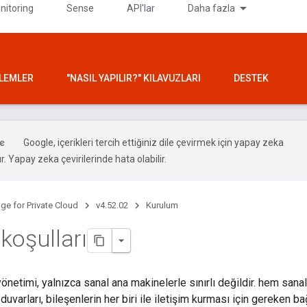
nitoring
Sense
API'lar
Daha fazla
ŞLEMLER
"NASIL YAPILIR?" KILAVUZLARI
DESTEK
Google, içerikleri tercih ettiğiniz dile çevirmek için yapay zeka
ır. Yapay zeka çevirilerinde hata olabilir.
ge for Private Cloud
v4.52.02
Kurulum
koşulları
yönetimi, yalnızca sanal ana makinelerle sınırlı değildir. hem san
uvarları, bileşenlerin her biri ile iletişim kurması için gereken ba