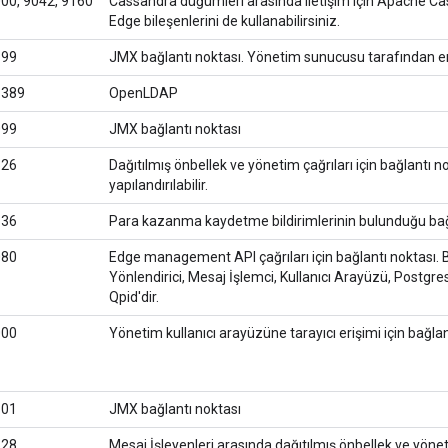
000, 9042, 9160
Cassandra düğümleri arasında iletişim için Apache Cas
Edge bileşenlerini de kullanabilirsiniz.
199
JMX bağlantı noktası. Yönetim sunucusu tarafından eri
.389
OpenLDAP
099
JMX bağlantı noktası
526
Dağıtılmış önbellek ve yönetim çağrıları için bağlantı n
yapılandırılabilir.
636
Para kazanma kaydetme bildirimlerinin bulunduğu bağl
080
Edge management API çağrıları için bağlantı noktası. 
Yönlendirici, Mesaj İşlemci, Kullanıcı Arayüzü, Postgre
Qpid'dir.
000
Yönetim kullanıcı arayüzüne tarayıcı erişimi için bağlan
101
JMX bağlantı noktası
528
Mesaj İşleyenleri arasında dağıtılmış önbellek ve yönet