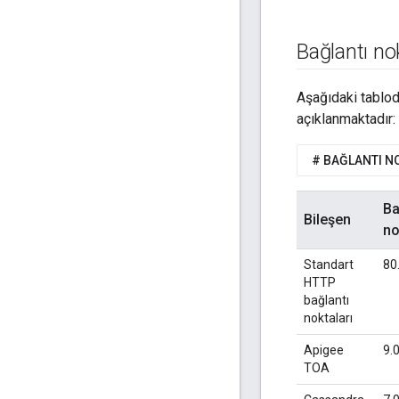
Bağlantı nok
Aşağıdaki tablod
açıklanmaktadır:
# BAĞLANTI N
Ba
Bileşen
no
Standart
80
HTTP
bağlantı
noktaları
Apigee
9.
TOA