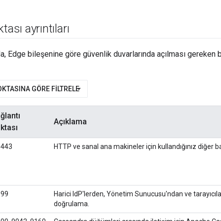
tası ayrıntıları
a, Edge bileşenine göre güvenlik duvarlarında açılması gereken ba
OKTASINA GÖRE FILTRELE
ğlantı
Açıklama
ktası
.443
HTTP ve sanal ana makineler için kullandığınız diğer ba
099
Harici IdP'lerden, Yönetim Sunucusu'ndan ve tarayıcıla
doğrulama.