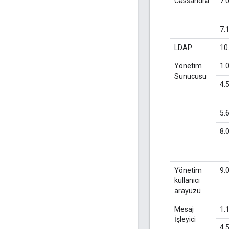
Cassandra
7.
7.
LDAP
10
Yönetim
1.
Sunucusu
4.
5.
8.
Yönetim
9.
kullanıcı
arayüzü
Mesaj
1.
İşleyici
4.