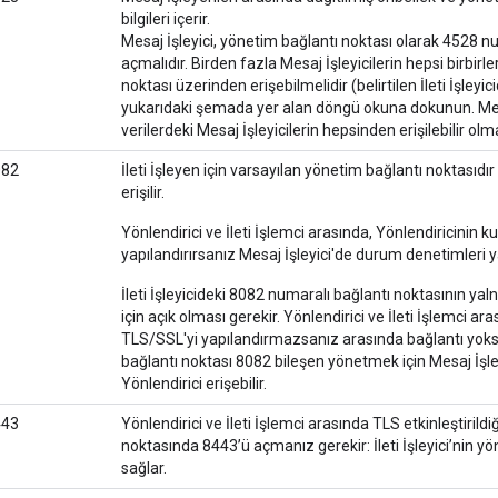
bilgileri içerir.
Mesaj İşleyici, yönetim bağlantı noktası olarak 4528 n
açmalıdır. Birden fazla Mesaj İşleyicilerin hepsi birbir
noktası üzerinden erişebilmelidir (belirtilen İleti İşleyi
yukarıdaki şemada yer alan döngü okuna dokunun. Mev
verilerdeki Mesaj İşleyicilerin hepsinden erişilebilir olmal
082
İleti İşleyen için varsayılan yönetim bağlantı noktası
erişilir.
Yönlendirici ve İleti İşlemci arasında, Yönlendiricinin k
yapılandırırsanız Mesaj İşleyici'de durum denetimleri ya
İleti İşleyicideki 8082 numaralı bağlantı noktasının yal
için açık olması gerekir. Yönlendirici ve İleti İşlemci a
TLS/SSL'yi yapılandırmazsanız arasında bağlantı yoks
bağlantı noktası 8082 bileşen yönetmek için Mesaj İşley
Yönlendirici erişebilir.
443
Yönlendirici ve İleti İşlemci arasında TLS etkinleştirild
noktasında 8443’ü açmanız gerekir: İleti İşleyici’nin yö
sağlar.