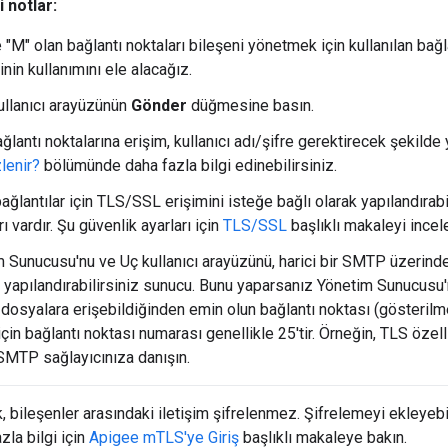
 notlar:
"M" olan bağlantı noktaları bileşeni yönetmek için kullanılan bağla
inin kullanımını ele alacağız.
llanıcı arayüzünün
Gönder
düğmesine basın.
lantı noktalarına erişim, kullanıcı adı/şifre gerektirecek şekilde y
zlenir?
bölümünde daha fazla bilgi edinebilirsiniz.
 bağlantılar için TLS/SSL erişimini isteğe bağlı olarak yapılandırabil
ı vardır. Şu güvenlik ayarları için
TLS/SSL
başlıklı makaleyi incele
 Sunucusu'nu ve Uç kullanıcı arayüzünü, harici bir SMTP üzerin
 yapılandırabilirsiniz sunucu. Bunu yaparsanız Yönetim Sunucusu'
 dosyalara erişebildiğinden emin olun bağlantı noktası (gösterilm
in bağlantı noktası numarası genellikle 25'tir. Örneğin, TLS özelli
SMTP sağlayıcınıza danışın.
k, bileşenler arasındaki iletişim şifrelenmez. Şifrelemeyi ekleyeb
zla bilgi için
Apigee mTLS'ye Giriş
başlıklı makaleye bakın.