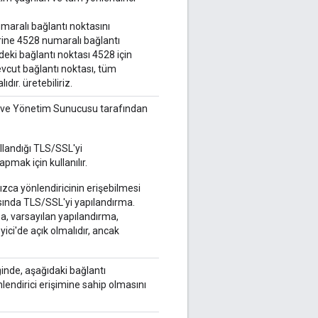
umaralı bağlantı noktasını
lerine 4528 numaralı bağlantı
cideki bağlantı noktası 4528 için
cut bağlantı noktası, tüm
ıdır. üretebiliriz.
dır ve Yönetim Sunucusu tarafından
ullandığı TLS/SSL'yi
pmak için kullanılır.
nızca yönlendiricinin erişebilmesi
rasında TLS/SSL'yi yapılandırma.
a, varsayılan yapılandırma,
ici'de açık olmalıdır, ancak
iğinde, aşağıdaki bağlantı
nlendirici erişimine sahip olmasını