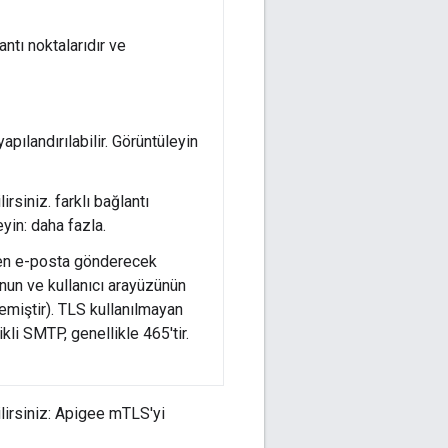
ntı noktalarıdır ve
apılandırılabilir. Görüntüleyin
irsiniz. farklı bağlantı
yin: daha fazla.
den e-posta gönderecek
nun ve kullanıcı arayüzünün
emiştir). TLS kullanılmayan
kli SMTP, genellikle 465'tir.
ilirsiniz: Apigee mTLS'yi