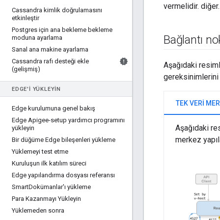
vermelidir. diğer.
Cassandra kimlik doğrulamasını
etkinleştir
Postgres için ana bekleme bekleme
Bağlantı no
moduna ayarlama
Sanal ana makine ayarlama
Cassandra rafı desteği ekle
Aşağıdaki resiml
(gelişmiş)
gereksinimlerini
EDGE'I YÜKLEYIN
TEK VERI MER
Edge kurulumuna genel bakış
Edge Apigee-setup yardımcı programını
Aşağıdaki res
yükleyin
merkez yapıl
Bir düğüme Edge bileşenleri yükleme
Yüklemeyi test etme
Kuruluşun ilk katılım süreci
Edge yapılandırma dosyası referansı
Smart
Dokümanlar'ı yükleme
Para Kazanmayı Yükleyin
Yüklemeden sonra