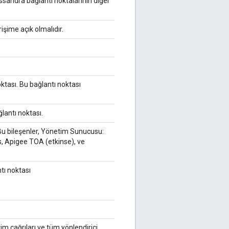
sandra bağlantı noktalarının diğer
şime açık olmalıdır.
oktası. Bu bağlantı noktası
antı noktası.
Bu bileşenler, Yönetim Sunucusu:
s, Apigee TOA (etkinse), ve
tı noktası
im çağrıları ve tüm yönlendirici