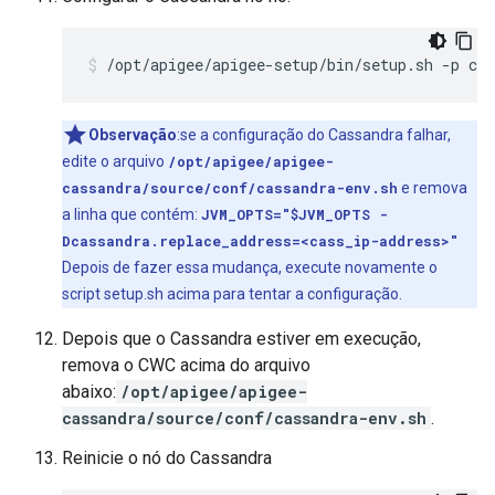
/opt/apigee/apigee-setup/bin/setup.sh -p c 
Observação
:se a configuração do Cassandra falhar,
edite o arquivo
/opt/apigee/apigee-
cassandra/source/conf/cassandra-env.sh
e remova
a linha que contém:
JVM_OPTS="$JVM_OPTS -
Dcassandra.replace_address=<cass_ip-address>"
Depois de fazer essa mudança, execute novamente o
script setup.sh acima para tentar a configuração.
Depois que o Cassandra estiver em execução,
remova o CWC acima do arquivo
abaixo:
/opt/apigee/apigee-
cassandra/source/conf/cassandra-env.sh
.
Reinicie o nó do Cassandra