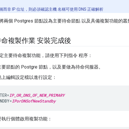
而非 IP 位址，則必須確認主機 名稱可使用 DNS 正確解析
兩個 Postgres 節點設為主要待命節點 以及具備複製功能的叢
命複製作業 安裝完成後
定主要待命複製功能，請使用下列指令 程序：
要節點的 Postgre 節點，以及要做為待命伺服器。
點上編輯設定檔以進行設定：
TER=
IP_OR_DNS_OF_NEW_PRIMARY
NDBY=
IPorDNSofNewStandby
要執行個體啟用複製功能：