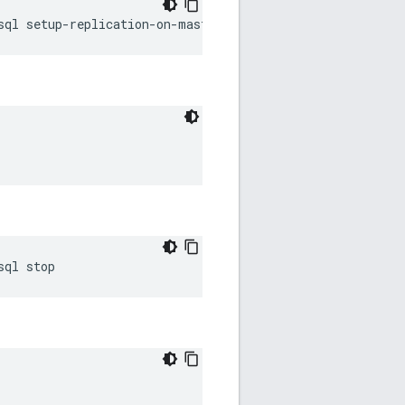
sql setup-replication-on-master -f 
configFile
sql stop