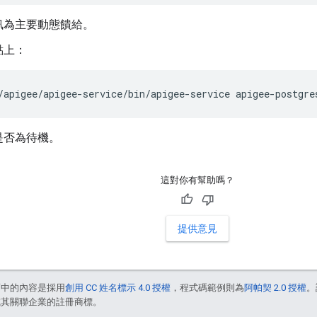
訊為主要動態饋給。
點上：
/apigee/apigee-service/bin/apigee-service apigee-postgre
是否為待機。
這對你有幫助嗎？
提供意見
面中的內容是採用
創用 CC 姓名標示 4.0 授權
，程式碼範例則為
阿帕契 2.0 授權
。
e 和/或其關聯企業的註冊商標。