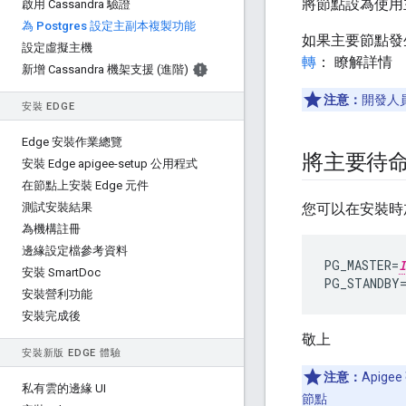
將節點設為使用
啟用 Cassandra 驗證
為 Postgres 設定主副本複製功能
如果主要節點發
設定虛擬主機
轉
： 瞭解詳情
新增 Cassandra 機架支援 (進階)
注意：
開發人員
安裝 EDGE
Edge 安裝作業總覽
將主要待命
安裝 Edge apigee-setup 公用程式
在節點上安裝 Edge 元件
測試安裝結果
您可以在安裝時加
為機構註冊
邊緣設定檔參考資料
PG_MASTER
=
I
安裝 Smart
Doc
PG_STANDBY
安裝營利功能
安裝完成後
敬上
安裝新版 EDGE 體驗
注意：
Apige
私有雲的邊緣 UI
節點