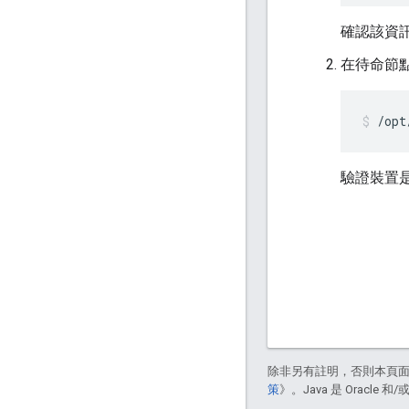
確認該資
在待命節
/opt
驗證裝置
除非另有註明，否則本頁
策
》。Java 是 Oracl