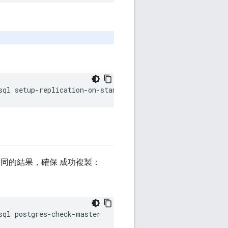
sql setup-replication-on-standby -f 
configFile
同的結果，確保 成功複製：
sql postgres-check-master