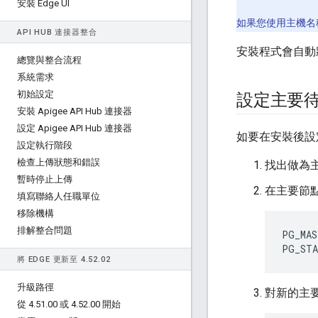
安裝 Edge UI
如果您使用主機名稱
API HUB 連接器整合
安裝程式會自動將
總覽與整合流程
系統需求
初始設定
設定主要待
安裝 Apigee API Hub 連接器
設定 Apigee API Hub 連接器
如要在安裝後設
設定執行階段
檢查上傳狀態和錯誤
找出做為主
暫時停止上傳
在主要節
填寫聯絡人任職單位
移除機構
排解整合問題
PG_MAS
PG_STA
將 EDGE 更新至 4
.
52
.
02
升級路徑
對新的主
從 4
.
51
.
00 或 4
.
52
.
00 開始