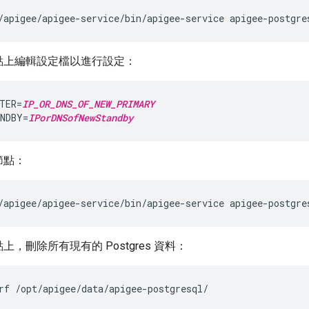
/apigee/apigee-service/bin/apigee-service apigee-postgre
點上編輯設定檔以進行設定：
TER=
IP_OR_DNS_OF_NEW_PRIMARY
NDBY=
IPorDNSofNewStandby
節點：
/apigee/apigee-service/bin/apigee-service apigee-postgre
上，刪除所有現有的 Postgres 資料：
rf /opt/apigee/data/apigee-postgresql/