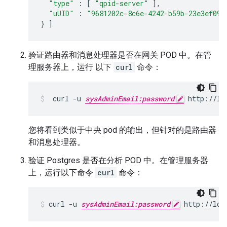
"type"
:
[
"qpid-server"
],
"uUID"
:
"9681202c-8c6e-4242-b59b-23e3ef092
}
]
验证路由器和消息处理器是否在网关 POD 中。在管
理服务器上，运行 以下
curl
命令：
 curl -u 
sysAdminEmail:password
 http://lo
您将看到类似于中央 pod 的输出，但针对的是路由器
和消息处理器。
验证 Postgres 是否在分析 POD 中。在管理服务器
上，运行以下命令
curl
命令：
curl -u 
sysAdminEmail:password
 http://loc