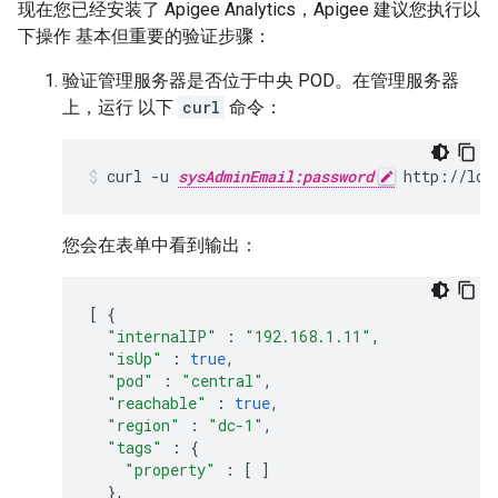
现在您已经安装了 Apigee Analytics，Apigee 建议您执行以
下操作 基本但重要的验证步骤：
验证管理服务器是否位于中央 POD。在管理服务器
上，运行 以下
curl
命令：
curl -u 
sysAdminEmail:password
 http://loc
您会在表单中看到输出：
[
{
"internalIP"
:
"192.168.1.11"
,
"isUp"
:
true
,
"pod"
:
"central"
,
"reachable"
:
true
,
"region"
:
"dc-1"
,
"tags"
:
{
"property"
:
[
]
},