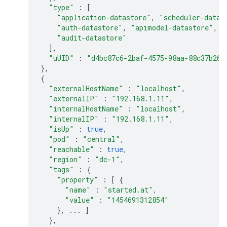
"type"
:
[
"application-datastore"
,
"scheduler-datas
"auth-datastore"
,
"apimodel-datastore"
,
"
"audit-datastore"
],
"uUID"
:
"d4bc87c6-2baf-4575-98aa-88c37b260
},
{
"externalHostName"
:
"localhost"
,
"externalIP"
:
"192.168.1.11"
,
"internalHostName"
:
"localhost"
,
"internalIP"
:
"192.168.1.11"
,
"isUp"
:
true
,
"pod"
:
"central"
,
"reachable"
:
true
,
"region"
:
"dc-1"
,
"tags"
:
{
"property"
:
[
{
"name"
:
"started.at"
,
"value"
:
"1454691312854"
},
...
]
},