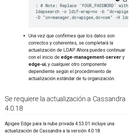
# Note: Replace 'YOUR_PASSWORD' with y
ldapsearch -o ldif-wrap=no -b "dc=apigee,
-D "cn=manager,dc=apigee,dc=com" -H ldap
Una vez que confirmes que los datos son
correctos y coherentes, se completará la
actualización de LDAP. Ahora puedes continuar
con el inicio de
edge-management-server
y
edge-ui
, y cualquier otro componente
dependiente según el procedimiento de
actualización estándar de tu organización.
Se requiere la actualización a Cassandra
4
.
0
.
18
Apigee Edge para la nube privada 4.53.01 incluye una
actualización de Cassandra a la versión 4.0.18.