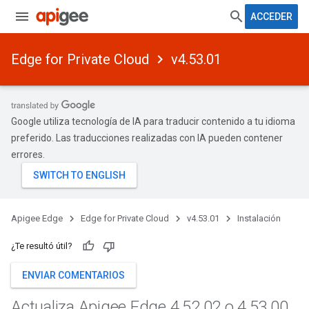
ACCEDER
Edge for Private Cloud
v4.53.01
Google utiliza tecnología de IA para traducir contenido a tu idioma
preferido. Las traducciones realizadas con IA pueden contener
errores.
Apigee Edge
Edge for Private Cloud
v4.53.01
Instalación
¿Te resultó útil?
ENVIAR COMENTARIOS
Actualiza Apigee Edge 4
.
52
.
02 o 4
.
53
.
00