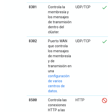
8301
Controla la
UDP/TCP
membresía y
los mensajes
de transmisión
dentro del
clúster.
8302
Puerto WAN
UDP/TCP
que controla
los mensajes
de membresía
y de
transmisión en
una
configuración
de varios
centros de
datos
.
8500
Controla las
HTTP
conexiones
HTTP a las