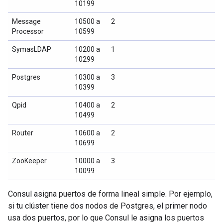
10199
Message
10500 a
2
Processor
10599
SymasLDAP
10200 a
1
10299
Postgres
10300 a
3
10399
Qpid
10400 a
2
10499
Router
10600 a
2
10699
ZooKeeper
10000 a
3
10099
Consul asigna puertos de forma lineal simple. Por ejemplo,
si tu clúster tiene dos nodos de Postgres, el primer nodo
usa dos puertos, por lo que Consul le asigna los puertos