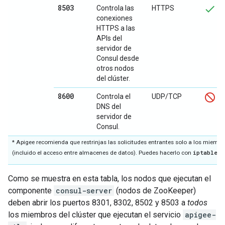
8503
Controla las
HTTPS
conexiones
HTTPS a las
APIs del
servidor de
Consul desde
otros nodos
del clúster.
8600
Controla el
UDP/TCP
DNS del
servidor de
Consul.
* Apigee recomienda que restrinjas las solicitudes entrantes solo a los miembro
iptables
(incluido el acceso entre almacenes de datos). Puedes hacerlo con
.
Como se muestra en esta tabla, los nodos que ejecutan el
componente
consul-server
(nodos de ZooKeeper)
deben abrir los puertos 8301, 8302, 8502 y 8503 a
todos
los miembros del clúster que ejecutan el servicio
apigee-