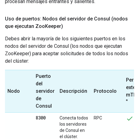
procesan mensajes entrantes y salientes.
Uso de puertos: Nodos del servidor de Consul (nodos
que ejecutan Zoo
Keeper)
Debes abrir la mayoría de los siguientes puertos en los
nodos del servidor de Consul (los nodos que ejecutan
ZooKeeper) para aceptar solicitudes de todos los nodos
del clúster:
Puerto
Permi
del
exter
Nodo
servidor
Descripción
Protocolo
mTL
de
*
Consul
8300
Conecta todos
RPC
los servidores
de Consul en
el clúster.