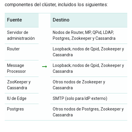
componentes del clúster, incluidos los siguientes:
Fuente
Destino
Servidor de
Nodos de Router, MP, QPid, LDAP,
administración
Postgres, Zookeeper y Cassandra
Router
Loopback; nodos de Qpid, Zookeeper y
Cassandra
Message
arrow_right_alt
Loopback; nodos de Qpid, Zookeeper y
Processor
Cassandra
ZooKeeper y
Otros nodos de Zookeeper y
Cassandra
Cassandra
IU de Edge
SMTP (solo para IdP externo)
Postgres
Otros nodos de Postgres, Zookeeper y
Cassandra