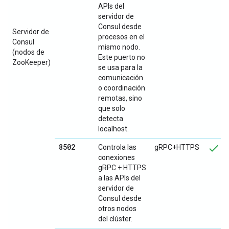
APIs del
servidor de
Consul desde
Servidor de
procesos en el
Consul
mismo nodo.
(nodos de
Este puerto no
ZooKeeper)
se usa para la
comunicación
o coordinación
remotas, sino
que solo
detecta
localhost.
8502
Controla las
gRPC+HTTPS
conexiones
gRPC + HTTPS
a las APIs del
servidor de
Consul desde
otros nodos
del clúster.