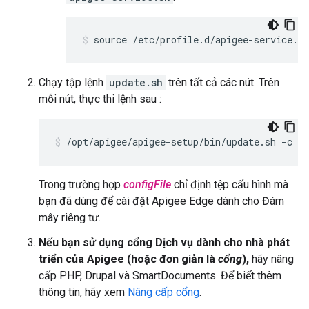
source /etc/profile.d/apigee-service.sh
Chạy tập lệnh
update.sh
trên tất cả các nút. Trên
mỗi nút, thực thi lệnh sau :
/opt/apigee/apigee-setup/bin/update.sh -c ed
Trong trường hợp
configFile
chỉ định tệp cấu hình mà
bạn đã dùng để cài đặt Apigee Edge dành cho Đám
mây riêng tư.
Nếu bạn sử dụng cổng Dịch vụ dành cho nhà phát
triển của Apigee (hoặc đơn giản là
cổng
),
hãy nâng
cấp PHP, Drupal và SmartDocuments. Để biết thêm
thông tin, hãy xem
Nâng cấp cổng
.