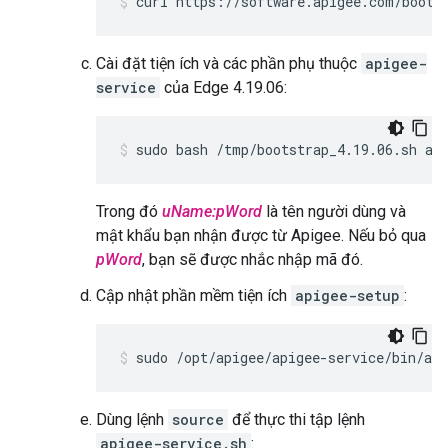
curl https://software.apigee.com/boots
Cài đặt tiện ích và các phần phụ thuộc
apigee-
service
của Edge 4.19.06:
sudo bash /tmp/bootstrap_4.19.06.sh ap
Trong đó
uName:pWord
là tên người dùng và
mật khẩu bạn nhận được từ Apigee. Nếu bỏ qua
pWord
, bạn sẽ được nhắc nhập mã đó.
Cập nhật phần mềm tiện ích
apigee-setup
:
sudo /opt/apigee/apigee-service/bin/api
Dùng lệnh
source
để thực thi tập lệnh
apigee-service.sh
: