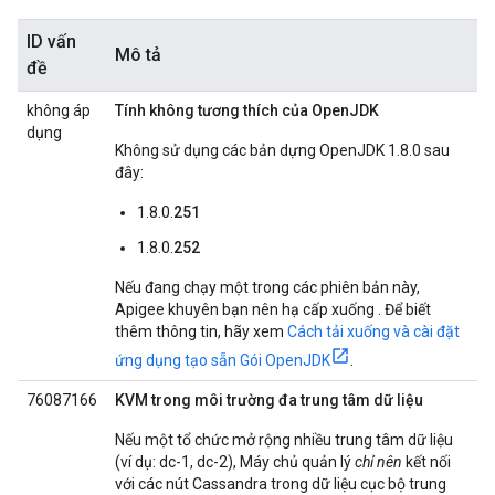
ID vấn
Mô tả
đề
không áp
Tính không tương thích của OpenJDK
dụng
Không sử dụng các bản dựng OpenJDK 1.8.0 sau
đây:
1.8.0.
251
1.8.0.
252
Nếu đang chạy một trong các phiên bản này,
Apigee khuyên bạn nên hạ cấp xuống . Để biết
thêm thông tin, hãy xem
Cách tải xuống và cài đặt
ứng dụng tạo sẵn Gói OpenJDK
.
76087166
KVM trong môi trường đa trung tâm dữ liệu
Nếu một tổ chức mở rộng nhiều trung tâm dữ liệu
(ví dụ: dc-1, dc-2), Máy chủ quản lý
chỉ nên
kết nối
với các nút Cassandra trong dữ liệu cục bộ trung