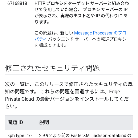
67168818
HTTP プロキシをターゲット サーバーと組み合わ
せて使用していた場合、 プロキシ サーバーの IP
が表示され、実際のホスト名や IP の代わりに あ
ります。
この問題は、新しい
Message Processor のプロ
パティ
バックエンド サーバーへの転送プロキシ
を構成できます。
修正されたセキュリティ問題
次の一覧は、このリリースで修正されたセキュリティの既
知の問題です。 これらの問題を回避するには、Edge
Private Cloud の最新バージョンをインストールしてくだ
さい。
問題 ID
説明
Su
<ph type="x-
2.9.9.2 より前の FasterXML jackson-databind の