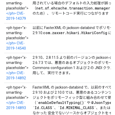
smartling-
用されている場合のデフォルトの入力処理が誤っ
net.sf.ehcache.transaction.manager.D
placeholder">
（
</ph> CVE-
のため）、 リモートコード実行につながります
2019-14379
<ph type="x-
以前に FasterXML の jackson-databin
com.zaxxer.hikari.HikariConfig
smartling-
2.9.10.
に関
placeholder">
</ph> CVE-
2019-14540
<ph type="x-
2.9.10、2.8.11.5 より前のバージョンの jackso
smartling-
2.6.7.3 では、悪意のあるオブジェクトのポリ
placeholder">
Commons-configuration 1 および 2 の 
</ph> CVE-
用して、 実行できます。
2019-14892
<ph type="x-
FasterXML の jackson-databind で、
smartling-
2.9.10 および 2.10.0 では、悪意のあるコンテンツ
placeholder">
ジェクトをポリモーフィック型と組み合わせて使用
`enableDefaultTyping()`
@JsonTypeI
</ph> CVE-
（
や
`Id.CLASS`
`Id.MINIMAL_CLASS`
O
2019-14893
、
、または
なかった 安全でないソースからオブジェクトをイ