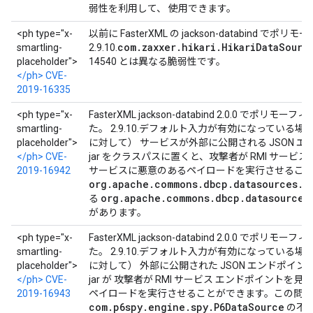
弱性を利用して、 使用できます。
<ph type="x-
以前に FasterXML の jackson-databin
com.zaxxer.hikari.HikariDataSourc
smartling-
2.9.10.
placeholder">
14540 とは異なる脆弱性です。
</ph> CVE-
2019-16335
<ph type="x-
FasterXML jackson-databind 2.0.0 
smartling-
た。 2.9.10.デフォルト入力が有効になってい
placeholder">
に対して） サービスが外部に公開される JSON エンドポ
</ph> CVE-
jar をクラスパスに置くと、攻撃者が RMI サー
2019-16942
サービスに悪意のあるペイロードを実行させるこ
org.apache.commons.dbcp.datasources.S
org.apache.commons.dbcp.datasources
る
があります。
<ph type="x-
FasterXML jackson-databind 2.0.0 
smartling-
た。 2.9.10.デフォルト入力が有効になってい
placeholder">
に対して） 外部に公開された JSON エンドポイントの
</ph> CVE-
jar が 攻撃者が RMI サービス エンドポイント
2019-16943
ペイロードを実行させることができます。この問題
com.p6spy.engine.spy.P6DataSource
の不