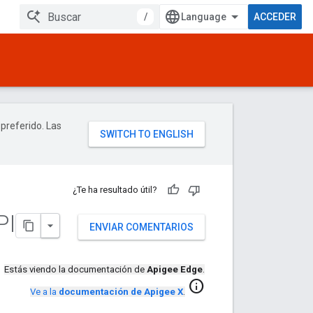
/
ACCEDER
 preferido. Las
¿Te ha resultado útil?
PI
ENVIAR COMENTARIOS
Estás viendo la documentación de
Apigee Edge
.
info
Ve a la
documentación de Apigee X
.