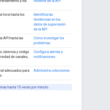
 rendimiento y los
reciente de la API
a hora hasta los
Identifica las
tendencias en los
datos de supervisión
de la API
la API hasta las
Cómo investigar los
problemas
, latencia y código
Configura alertas y
ariedad de canales,
notificaciones
mbral adecuados para
Administra colecciones
o.
ginas hasta 15 veces por minuto.