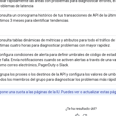
islar rápidamente las áreas con problemas para diagnosticar errores, el
roblemas de latencia
onsulta un cronograma histórico de tus transacciones de API de la últim
ltimos 3 meses para identificar tendencias.
onsulta tablas dinámicas de métricas y atributos para todo el tráfico de 
ltimas cuatro horas para diagnosticar problemas con mayor rapidez.
onfigura condiciones de alerta para definir umbrales de código de estado
e falla. Envía notificaciones cuando se activen alertas a través de una v
omo correo electrónico, PagerDuty o Slack.
grupa los proxies o los destinos de la API y configura los valores de u
odos los miembros del grupo para diagnosticar los problemas más rápid
one una cuota a las páginas de la IU. Puedes ver o actualizar estas pá
¿Te ha resultado útil?