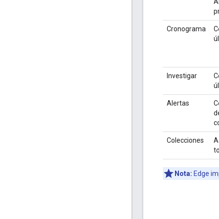
A
p
Cronograma
C
ú
Investigar
C
ú
Alertas
C
d
c
Colecciones
A
t
Nota:
Edge imp