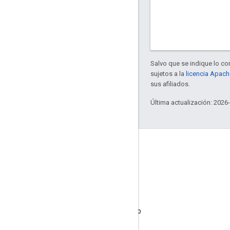
Salvo que se indique lo con
sujetos a la
licencia Apach
sus afiliados.
Última actualización: 2026
Acerca de Apigee
We're part of Google
Eventos
Socios
Libros electrónicos y transmisiones web