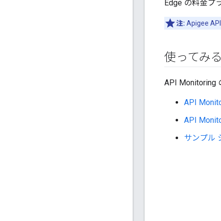
Edge の料金
注:
Apigee AP
使ってみ
API Monit
API Mon
API Mo
サンプル