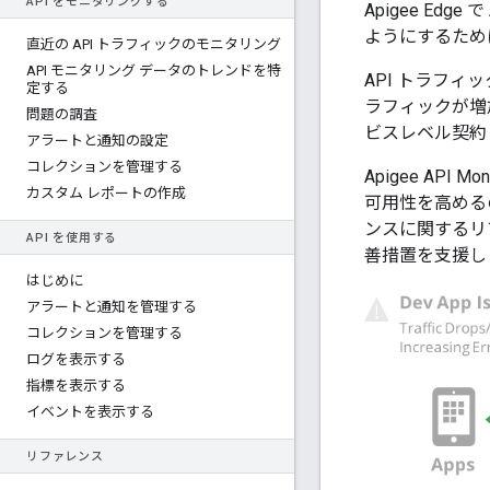
API をモニタリングする
Apigee E
ようにするため
直近の API トラフィックのモニタリング
API モニタリング データのトレンドを特
API トラフ
定する
ラフィックが増
問題の調査
ビスレベル契約
アラートと通知の設定
コレクションを管理する
Apigee AP
カスタム レポートの作成
可用性を高めるのに役
ンスに関するリ
API を使用する
善措置を支援し
はじめに
アラートと通知を管理する
コレクションを管理する
ログを表示する
指標を表示する
イベントを表示する
リファレンス