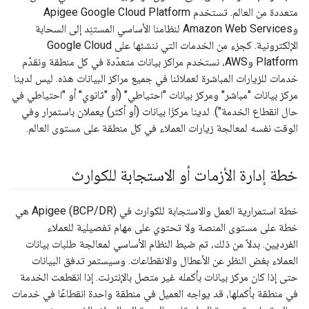
متعددة من العالم. تستخدم Apigee Google Cloud Platform
وAmazon Web Services لنظامنا الأساسي المستنِد إلى السحابة
الإلكترونية. كجزء من الخدمات التي ننشئها على Google Cloud
Platform وAWS، نستخدم مراكز بيانات متعدّدة في كل منطقة ونقدّم
خدمات للزيارات المباشرة لعملائنا في جميع مراكز البيانات هذه. ليس لدينا
مركز بيانات "مباشر" ومركز بيانات "احتياطي" (أو "ثانوي" أو "احتياطي في
حال انقطاع الخدمة"). لدينا مركزَا بيانات (أو أكثر) يعملان باستمرار وفي
الوقت نفسه لمعالجة زيارات العملاء في كل منطقة على مستوى العالم.
خطة إدارة الأزمات أو الاستجابة للكوارث
خطة استمرارية العمل والاستجابة للكوارث في Apigee (BCP/DR) هي
خطة على مستوى المنصة ولا تحتوي على مهام تفصيلية للعملاء
الفرديين. بدلاً من ذلك، تم ضبط النظام الأساسي لمعالجة طلبات بيانات
العملاء بغض النظر عن الأعطال والانقطاعات. وسيستمر تدفق البيانات
حتى إذا كان مركز بيانات بأكمله غير متصل بالإنترنت. إذا انقطعت الخدمة
في منطقة بأكملها، قد يواجه العميل في منطقة واحدة انقطاعًا في خدمات