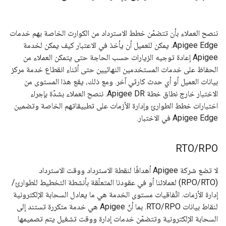
ننصح العملاء بأن تتضمّن خطط الاسترداد من الكوارث الخاصة بهم خدمات
Apigee Edge. يمكن للعميل أن يأخذ في الاعتبار كيف يمكن لخدمة
Apigee إعادة توجيه الزيارات حسب الحاجة حتى يتمكن العملاء من
الحفاظ على خدمات المستخدمين النهائيين حتى أثناء انقطاع خدمة مركز
بيانات العميل أو أي حدث كارثي آخر. ومع ذلك، يقع هذا المستوى من
الاختبار خارج نطاق خطة Apigee DR. ننصح العملاء بشدّة بإجراء
اختبارات خطط الطوارئ وإدارة الأزمات على تطبيقاتهم الخاصة وتضمين
Apigee Edge في الاختبار.
RTO
/
RPO
لا تضع شركة Apigee أهدافًا لنقطة الاسترداد ووقت الاسترداد
(RPO/RTO) لعملائنا أو في عقودنا المتعلّقة بأنشطة التخطيط للطوارئ/
إدارة الأزمات. اتّفاقيات مستوى الخدمة هي ما يعادل السحابة الإلكترونية
لنقاط بيانات RTO/RPO. بما أنّ Apigee هي خدمة متكررة تستند إلى
السحابة الإلكترونية وتتضمّن خدمات إدارة ووقت تشغيل يتم تصميمها