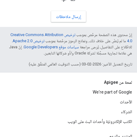
إرسال ملاحظات
إنّ محتوى هذه الصفحة مرخّص بموجب
ترخيص Creative Commons Attribution
4.0‏
ما لم يُنصّ على خلاف ذلك، ونماذج الرموز مرخّصة بموجب
ترخيص Apache 2.0‏
.
للاطّلاع على التفاصيل، يُرجى مراجعة
سياسات موقع Google Developers‏
. إنّ Java
هي علامة تجارية مسجَّلة لشركة Oracle و/أو شركائها التابعين.
تاريخ التعديل الأخير: 2026-02-03 (حسب التوقيت العالمي المتفَّق عليه)
لمحة عن Apigee
We're part of Google
الأحداث
الشركاء
الكتب الإلكترونيّة وأحداث البث على الويب
المنتدى والدعم