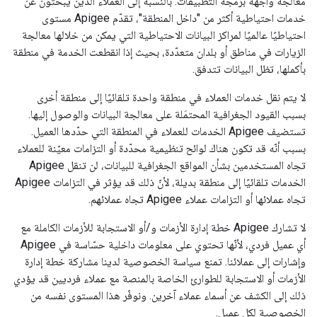
معالجة واجهة برمجة التطبيقات. بالنسبة إلى العملاء الذين يبحثون عن
خدمات احتياطية أكثر من "داخل المنطقة"، تقدّم Apigee مستوى
احتياطيًا عالميًا لمراكز البيانات الاحتياطية التي يمكن من خلالها معالجة
الزيارات في مناطق أو بلدان متعدّدة، بحيث إذا انقطعت الخدمة في منطقة
بأكملها، تظل البيانات تتدفق.
لا يتم نقل خدمات العملاء في منطقة واحدة تلقائيًا إلى منطقة أخرى
بسبب القيود الجغرافية المحتمَلة على معالجة البيانات والوصول إليها.
تستضيف Apigee الخدمات للعملاء في المنطقة التي حدّدها العميل.
بسبب أنّه قد تكون هناك لوائح تنظيمية محدّدة أو التزامات معيّنة للعملاء
تجاه المستخدمين بشأن المواقع الجغرافية للبيانات، لن تنقل Apigee
الخدمات تلقائيًا إلى منطقة بديلة، لأنّ ذلك قد يؤثر في التزامات Apigee
تجاه عملائها أو التزامات عملاء Apigee تجاه عملائهم.
لا تشارك Apigee خطة إدارة الأزمات و/أو الاستجابة للأزمات الكاملة مع
أي عميل فردي، لأنّها تحتوي على معلومات داخلية حسّاسة في Apigee
وإشارات إلى عملائنا. تمنع سياسة الخصوصية لدينا مشاركة خطة إدارة
الأزمات أو الاستجابة للطوارئ الخاصة بالمنصة مع عملاء فرديين قد يؤدي
ذلك إلى الكشف عن أسماء عملاء آخرين. ونوفّر هذا المستوى نفسه من
الخصوصية لكل عميل.