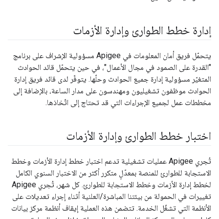
إدارة خطط الطوارئ وإدارة الأزمات
يتحمّل فريق أمان المعلومات في Apigee مسؤولية الإشراف على برنامج
"القدرة على الصمود في مجال الأعمال"، في حين يتحمّل قائد الحوادث
المتغيّر مسؤولية إدارة جميع الحوادث وحلّها. يتوفّر لدى قائد فريق إدارة
الحوادث موظفون تشغيليون ومهندسون على مدار الساعة، بالإضافة إلى
مخططات عمل لجميع الإجراءات التي قد تحتاج إلى اتّخاذها.
اختبار خطط الطوارئ وإدارة الأزمات
تُجري Apigee عمليات تشغيلية تدعم اختبار خطط إدارة الأزمات وخطط
الاستجابة للطوارئ للمنصة بمعدّلٍ متكرر أكثر من الاختبار السنوي الكامل
لخطط إدارة الأزمات وخطط الاستجابة للطوارئ. كل شهر، تُجري Apigee
تغييرات في الحمولة من بيئتنا المباشرة/العلنية أثناء إجراء تعديلات على
الأنظمة التي تشغّل الخدمة. تتضمن هذه العملية إيقاف أنظمة مركز بيانات