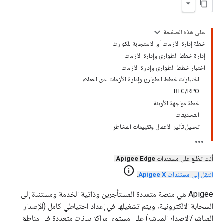
على هذه الصفحة
خطة إدارة الأزمات أو الاستجابة للكوارث
إدارة خطط الطوارئ وإدارة الأزمات
اختبار خطط الطوارئ وإدارة الأزمات
اختبارات خطط الطوارئ وإدارة الأزمات لدى العملاء
RTO/RPO
خطة مواجهة الأوبئة
التحديثات
تحليل تأثير الأعمال وتقييمات المخاطر
أنت تطّلع على مستندات
Apigee Edge
.
info
انتقِل إلى
مستندات Apigee X
.
‫Apigee هي منصة متعددة المستأجرين وذاتية الخدمة ومستندة إلى
السحابة الإلكترونية، ويتم تشغيلها في إعداد احتياطي كامل (الإصدار
المباشر/الإصدار المباشر) على مستوى مراكز بيانات متعددة في مناطق