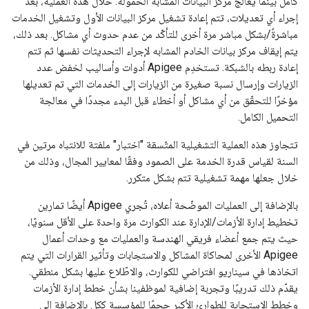
كامل بينما يعالج مركز البيانات المشابه الحمولة. خلال هذه العملية، بعد
إجراء أي تعديلات، تتم إعادة تشغيل مركز البيانات الأول وتشغيل الخدمات
مباشرةً/بشكل مباشر مرة أخرى للتأكّد من عدم حدوث أي مشاكل. بعد ذلك،
يتم إيقاف مركز بيانات الخادم المشابه لإجراء التحديثات نفسها ثم تتم
إعادة ربطه بالشبكة. تستخدِم Apigee أدوات وأساليب لخفض عدد
الزيارات وإرسال نسبة صغيرة من الزيارات إلى الخدمات التي تم تعديلها
مؤخرًا للتحقّق من أي مشاكل أو أخطاء قبل البدء مجددًا في معالجة
التحميل الكامل.
تتجاوز هذه العملية التشغيلية المتّسقة "اختبار" ملفتة للانتباه مرتين في
السنة لقياس قدرة الخدمة على الصمود وفقًا لمعايير المجال، وذلك من
خلال جعلها مهمة تشغيلية تتم بشكل متكرر.
بالإضافة إلى العمليات الموضّحة أعلاه، تُجري Apigee أيضًا تمارين
تخطيط إدارة الأزمات/الإدارة عند الكوارث مرة واحدة على الأقل سنويًا،
حيث يتم جمع أعضاء فريقي الهندسة والعمليات مع وحدات أعمال
Apigee الأخرى لمحاكاة المشاكل والاستجابات وتأثير القرارات التي يتم
اتخاذها في سيناريو افتراضي للكوارث، والاطّلاع عليها بشكل منطقي.
يقدّم ذلك تدريبًا وتجربة إضافية لموظفينا بشأن خطط إدارة الأزمات
وخطط الاستجابة للطوارئ الأكبر حجمًا للمؤسسة ككل بالإضافة إلى