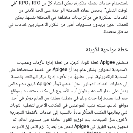
باستخدام خدمات نشطة متكررة، يمكن اعتبار كلّ من RTO وRPO "في
الوقت الفعلي". يحصل عملاء المنطقة الواحدة على الحد الأدنى من
الخدمات المتكررة في مراكز بيانات مختلفة في المنطقة نفسها. يمكن
للعملاء الذين يريدون مستويات أعلى من التكرار الاختيار بين خدمات في
مناطق متعددة.
خطة مواجهة الأوبئة
تتضمّن Apigee خطة للوباء كجزء من خطة إدارة الأزمات وعمليات
الاستجابة للطوارئ بشكل عام. بما أنّ Apigee هي خدمة مستضافة على
السحابة الإلكترونية، ليس مطلوبًا من الأفراد إدارة مركز البيانات. بالنسبة
إلى عمليات النشاط التجاري، مثل الدعم، توفّر Apigee فريق دعم عالمي
يعمل على مدار الساعة وطوال أيام الأسبوع في مكاتب متعددة ومواقع
جغرافية بعيدة. إذا حدث وباء في منطقة معيّنة من العالم يؤثّر في أحد
مواقع الدعم، سيتم تنبيه الموظفين في المكاتب الأخرى لتغطية النوبات
التي يعالجها المكتب المتأثّر عادةً. بالنسبة إلى خدمات الأنشطة التجارية
الأخرى، مثل المبيعات، يتم توزيع القوى العاملة على مستوى العالم. تم
تجهيز جميع الفِرق في Apigee للعمل عن بُعد إذا لزم الأمر. إنّ الأدوات