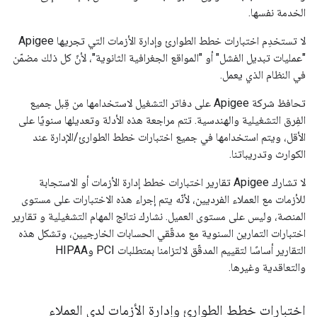
الخدمة نفسها.
لا تستخدِم اختبارات خطط الطوارئ وإدارة الأزمات التي تجريها Apigee
"عمليات تبديل الفشل" أو "المواقع الجغرافية الثانوية"، لأنّ كل ذلك مضمّن
في النظام الذي يعمل.
تحافظ شركة Apigee على دفاتر التشغيل لاستخدامها من قِبل جميع
الفِرق التشغيلية والهندسية. تتم مراجعة هذه الأدلة وتعديلها سنويًا على
الأقل، ويتم استخدامها في جميع اختبارات خطط الطوارئ/الإدارة عند
الكوارث وتدريباتنا.
لا تشارك Apigee تقارير اختبارات خطط إدارة الأزمات أو الاستجابة
للأزمات مع العملاء الفرديين، لأنّه يتم إجراء هذه الاختبارات على مستوى
المنصة، وليس على مستوى العميل. نشارك نتائج المهام التشغيلية و تقارير
اختبارات التمارين السنوية مع مدقّقي الحسابات الخارجيين، وتشكل هذه
التقارير أساسًا لتقييم المدقّق لالتزامنا بمتطلبات PCI وHIPAA
والتعاقدية وغيرها.
اختبارات خطط الطوارئ وإدارة الأزمات لدى العملاء