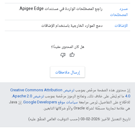
مسرد
راجِع المصطلحات الواردة في مستندات Apigee Edge.
المصطلحات
الإضافات
دمج الموارد الخارجية باستخدام الإضافات
هل كان المحتوى مفيدًا؟
إرسال ملاحظات
إنّ محتوى هذه الصفحة مرخّص بموجب
ترخيص Creative Commons Attribution
4.0‏
ما لم يُنصّ على خلاف ذلك، ونماذج الرموز مرخّصة بموجب
ترخيص Apache 2.0‏
.
للاطّلاع على التفاصيل، يُرجى مراجعة
سياسات موقع Google Developers‏
. إنّ Java
هي علامة تجارية مسجَّلة لشركة Oracle و/أو شركائها التابعين.
تاريخ التعديل الأخير: 2026-02-03 (حسب التوقيت العالمي المتفَّق عليه)