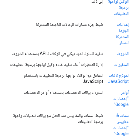
الوكيل لواجهة
إلى ذلك.
برمجة
التطبيقات
إعدادات
ضبط حِزم مسارات الإحالات الناجحة المشتركة
الحِزمة
المشتركة
للمسار
الشروط
تنفيذ السلوك الديناميكي في الوكلاء لـ API باستخدام الشروط
المتغيّرات
إدارة المتغيّرات أثناء تنفيذ خادم وكيل لواجهة برمجة التطبيقات
نموذج كائنات
التفاعل مع الوكلاء لواجهة برمجة التطبيقات باستخدام
JavaScript
JavaScript
أوامر
استرداد بيانات الإحصاءات باستخدام أوامر الإحصاءات
"إحصاءات
Google"
سمات &
ضبط السمات والمقاييس عند العمل مع بيانات تحليلات واجهة
مقاييس
برمجة التطبيقات
"إحصاءات
Google"