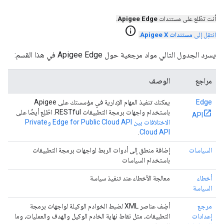
أنت تطّلع على مستندات
Apigee Edge
.
info
انتقِل إلى
مستندات Apigee X
.
يسرد الجدول التالي مواد مرجعية حول Apigee Edge في هذا القسم:
مراجع
الوصف
Edge
يمكنك تنفيذ المهام الإدارية في مؤسستك على Apigee
باستخدام واجهات برمجة التطبيقات RESTful. اطّلِع أيضًا على
API
الاختلافات بين Edge for Public Cloud API وPrivate
.
Cloud API
السياسات
إضافة منطق إلى أدوات الربط لواجهات برمجة التطبيقات
باستخدام السياسات
أخطاء
معالجة الأخطاء عند تنفيذ سياسة
السياسة
مرجع
أضِف عناصر XML لضبط الخوادم الوكيلة لواجهات برمجة
إعدادات
التطبيقات، مثل نقاط نهاية الخادم الوكيل والهدف والعمليات، وما