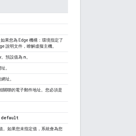
」。如果您為 Edge 機構：環境指定了
dge 說明文件，瞭解虛擬主機。
y
n
。預設值為
。
器網址。
階段網址。
e 帳戶相關聯的電子郵件地址。您必須是
default
：
值。如果您未指定值，系統會為您