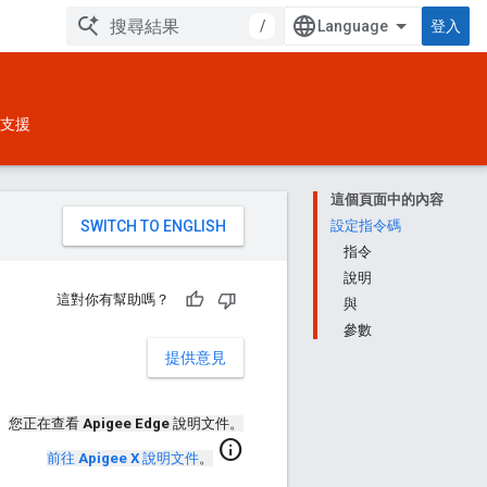
/
登入
支援
這個頁面中的內容
。
設定指令碼
指令
說明
這對你有幫助嗎？
與
參數
提供意見
您正在查看
Apigee Edge
說明文件。
info
前往
Apigee X
說明文件
。