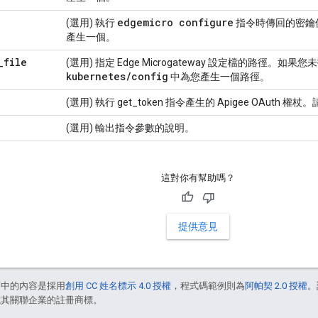
edgemicro configure
(選用) 執行
指令時傳回的密鑰
產生一個。
_
file
(選用) 指定 Edge Microgateway 設定檔的路徑。
kubernetes
/
config
中為您產生一個路徑。
(選用) 執行 get_token 指令產生的 Apigee OAuth 權
(選用) 輸出指令參數的說明。
這對你有幫助嗎？
提供意見
面中的內容是採用
創用 CC 姓名標示 4.0 授權
，程式碼範例則為
阿帕契 2.0 授權
。
e 和/或其關聯企業的註冊商標。