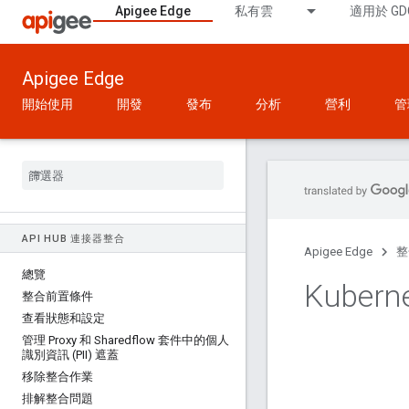
Apigee Edge
私有雲
適用於 GD
Apigee Edge
開始使用
開發
發布
分析
營利
管
API HUB 連接器整合
Apigee Edge
整
總覽
Kuber
整合前置條件
查看狀態和設定
管理 Proxy 和 Sharedflow 套件中的個人
識別資訊 (PII) 遮蓋
移除整合作業
排解整合問題