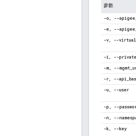
參數
-o
,
--apigee
-e
,
--apigee
-v
,
--virtual
-i
,
--privat
-m
,
--mgmt
_
u
-r
,
--api
_
ba
-u
,
--user
-p
,
--passwo
-n
,
--namesp
-k
,
--key