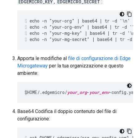
EDGEMICRO_KEY
,
EDGEMICRO_SECRET
:
echo -n "your-org" | base64 | tr -d '\n'
echo -n "your-org-env" | base64 | tr -d '\n
echo -n "your-mg-key" | base64 | tr -d '\n'
echo -n "your-mg-secret" | base64 | tr -d '
Apporta le modifiche al
file di configurazione di Edge
Microgateway
per la tua organizzazione e questo
ambiente:
$HOME/.edgemicro/
your_org
-
your_env
-config.yam
Base64 Codifica il doppio contenuto del file di
configurazione:
cat $HOME/.edgemicro/org-env-config.yaml | 