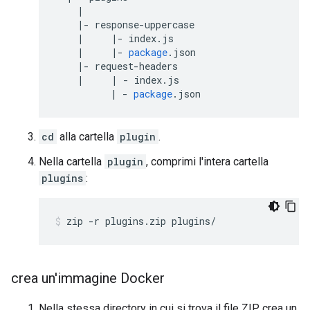
|
|-
response
-
uppercase
|
|-
index
.
js
|
|-
package
.
json
|-
request
-
headers
|
|
-
index
.
js
|
-
package
.
json
cd
alla cartella
plugin
.
Nella cartella
plugin
, comprimi l'intera cartella
plugins
:
zip -r plugins.zip plugins/
crea un'immagine Docker
Nella stessa directory in cui si trova il file ZIP, crea un