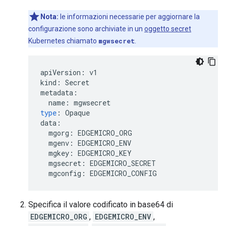
Nota:
le informazioni necessarie per aggiornare la
configurazione sono archiviate in un
oggetto secret
Kubernetes chiamato
mgwsecret
.
apiVersion
:
v1
kind
:
Secret
metadata
:
name
:
mgwsecret
type
:
Opaque
data
:
mgorg
:
EDGEMICRO_ORG
mgenv
:
EDGEMICRO_ENV
mgkey
:
EDGEMICRO_KEY
mgsecret
:
EDGEMICRO_SECRET
mgconfig
:
EDGEMICRO_CONFIG
Specifica il valore codificato in base64 di
EDGEMICRO_ORG
,
EDGEMICRO_ENV
,