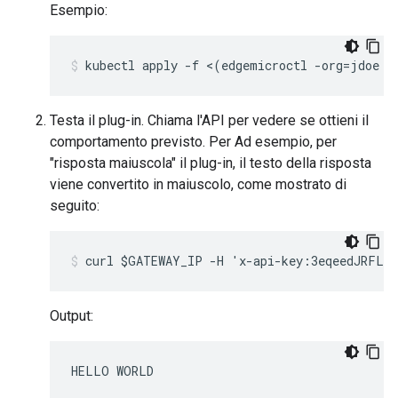
Esempio:
kubectl apply -f <(edgemicroctl -org=jdoe -
Testa il plug-in. Chiama l'API per vedere se ottieni il
comportamento previsto. Per Ad esempio, per
"risposta maiuscola" il plug-in, il testo della risposta
viene convertito in maiuscolo, come mostrato di
seguito:
curl $GATEWAY_IP -H 'x-api-key:3eqeedJRFLlC
Output: