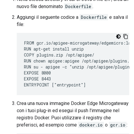
nuovo file denominato
Dockerfile
.
Aggiungi il seguente codice a
Dockerfile
e salva il
file:
FROM gcr.io/apigee-microgateway/edgemicro:late
RUN apt-get install unzip

COPY plugins.zip /opt/apigee/

RUN chown apigee:apigee /opt/apigee/plugins.zi
RUN su - apigee -c "unzip /opt/apigee/plugins.
EXPOSE 8000

EXPOSE 8443

Crea una nuova immagine Docker Edge Microgateway
con i tuoi plug-in ed esegui il push l'immagine nel
registro Docker. Puoi utilizzare il registry che
preferisci, ad esempio come
docker.io
o
gcr.io
: