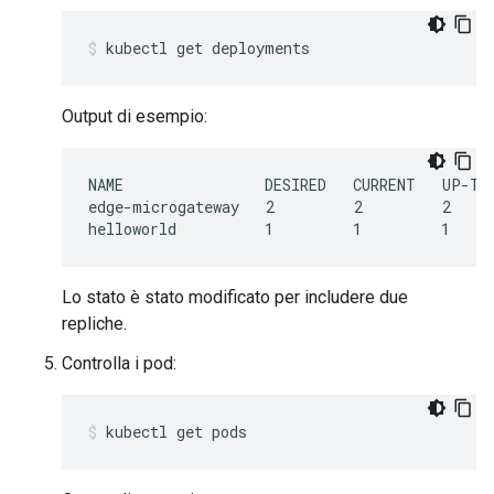
kubectl get deployments
Output di esempio:
NAME                DESIRED   CURRENT   UP-TO-
edge-microgateway   2         2         2     
Lo stato è stato modificato per includere due
repliche.
Controlla i pod:
kubectl get pods