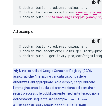
docker
build
-
t
edgemicroplugins
.
docker
tag
edgemicroplugins
container-regis
docker
push
container-registry
/
your-proje
Ad esempio:
docker build -t edgemicroplugins .
docker tag edgemicroplugins gcr.io/my-proje
docker push   gcr.io/my-project/edgemicropl
Nota:
se utilizzi Google Container Registry (GCR),
assicurati che l'immagine caricata disponga delle
autorizzazioni appropriate
. Ad esempio, per pubblicare
l'immagine, crea il bucket di archiviazione del container
registro accessibile pubblicamente mediante l'esecuzione
del comando seguente. Ad esempio:
gsutil iam ch
allUsers:objectViewer gs://[BUCKET_NAME]