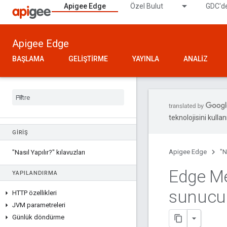
Apigee Edge
Özel Bulut
GDC'de
Apigee Edge
BAŞLAMA
GELIŞTIRME
YAYINLA
ANALIZ
teknolojisini kullan
GIRIŞ
Apigee Edge
"N
"Nasıl Yapılır?" kılavuzları
Edge Me
YAPILANDIRMA
sunucu 
HTTP özellikleri
JVM parametreleri
Günlük döndürme