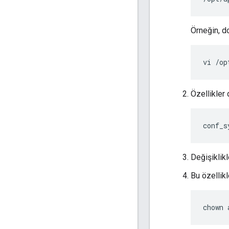
Örneğin, d
vi /op
Özellikler 
conf_s
Değişiklikl
Bu özellikl
chown 