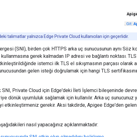
Apig
.
Git:
A
ki talimatlar yalnızca Edge Private Cloud kullanıcıları için geçerlidir.
ergesi (SNI), birden çok HTTPS arka uç sunucusunun aynı Söz kon
ı kullanmasına gerek kalmadan IP adresi ve bağlantı noktası. TLS p
kinleştirildiğinde istemci ilk TLS el sıkışmasının parçası olara
sunucusundan gelen isteği doğrulamak için hangi TLS sertifikasının
k SNI, Private Cloud için Edge'deki İleti İşlemci bileşeninde devre
riye dönük uyumluluk sağlamak için kullanılır. Arka uç sunucunuz y
yi etkinleştirmeniz gerekir. Aksi takdirde, Apigee Edge'den gelen
ağıdakileri nasıl yapacağınız açıklanmaktadır:
ç sunucusunda SNI etkin olup olmadığını belirleme