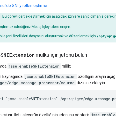
ici'de SNI'yi etkinleştirme
:
Bu görevi gerçekleştirmek için aşağıdaki izinlere sahip olmanız gerekir
leştirmek istediğiniz Mesaj İşleyicilere erişim.
n bileşeni özellikleri dosyasını oluşturmak ve düzenlemek için
/opt/apig
e
SNIExtension
mülkü için jetonu bulun
arda
jsse.enableSNIExtension
mülk:
yen kaynağında
jsse.enableSNIExtension
özelliğini arayın aşa
gee/edge-message-processor/source
dizinine ekleyin:
ri "jsse.enableSNIExtension" /opt/apigee/edge-message-p
çıkışı, İleti İşleyen'in özelliğinin jetonunu gösterir
jsse.enable