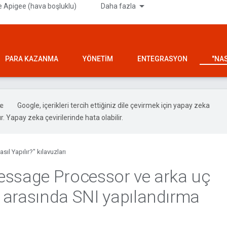
 Apigee (hava boşluklu)
Daha fazla
PARA KAZANMA
YÖNETIM
ENTEGRASYON
"NAS
Google, içerikleri tercih ettiğiniz dile çevirmek için yapay zeka
ır. Yapay zeka çevirilerinde hata olabilir.
asıl Yapılır?" kılavuzları
ssage Processor ve arka uç
arasında SNI yapılandırma