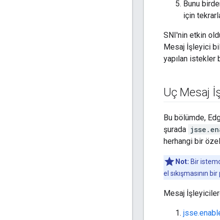
Bunu birde
için tekrarl
SNI'nin etkin ol
Mesaj İşleyici b
yapılan istekler 
Uç Mesaj İşl
Bu bölümde, Edge
şurada
jsse.en
herhangi bir öze
Not:
Bir istemc
el sıkışmasının bir
Mesaj İşleyiciler
jsse.enabl