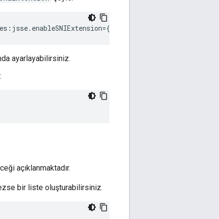
ies:jsse.enableSNIExtension={T}conf_system_jsse.enableSN
da ayarlayabilirsiniz.
:
ceği açıklanmaktadır.
se bir liste oluşturabilirsiniz.