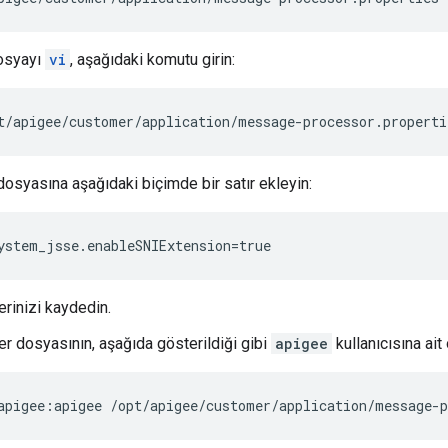
osyayı
vi
, aşağıdaki komutu girin:
t/apigee/customer/application/message-processor.properti
dosyasına aşağıdaki biçimde bir satır ekleyin:
ystem_jsse.enableSNIExtension=true
erinizi kaydedin.
er dosyasının, aşağıda gösterildiği gibi
apigee
kullanıcısına ai
apigee:apigee /opt/apigee/customer/application/message-p