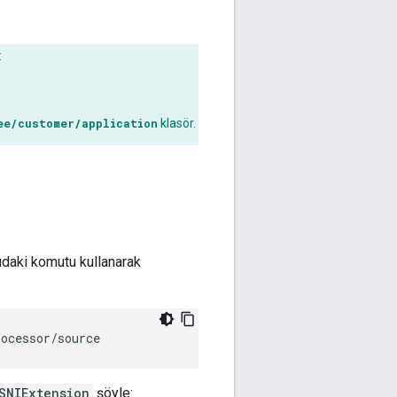
:
ee/customer/application
klasör.
ğıdaki komutu kullanarak
rocessor/source
SNIExtension
şöyle: