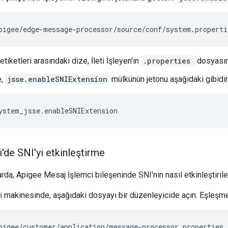
pigee/edge-message-processor/source/conf/system.propert
etiketleri arasındaki dize, İleti İşleyen'in
.properties
dosyasın
e,
jsse.enableSNIExtension
mülkünün jetonu aşağıdaki gibidir
ystem_jsse.enableSNIExtension
i'de SNI'yi etkinleştirme
rda, Apigee Mesaj İşlemci bileşeninde SNI'nin nasıl etkinleştirile
ici makinesinde, aşağıdaki dosyayı bir düzenleyicide açın. Eşleşmez
pigee/customer/application/message-processor.properties