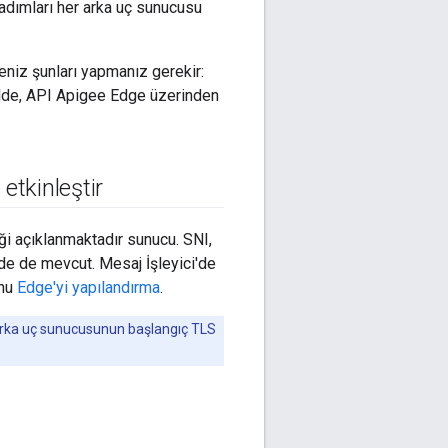
adımları her arka uç sunucusu
eniz şunları yapmanız gerekir:
halde, API Apigee Edge üzerinden
etkinleştir
ği açıklanmaktadır sunucu. SNI,
ünde de mevcut. Mesaj İşleyici'de
onu
Edge'yi yapılandırma
.
tir arka uç sunucusunun başlangıç TLS