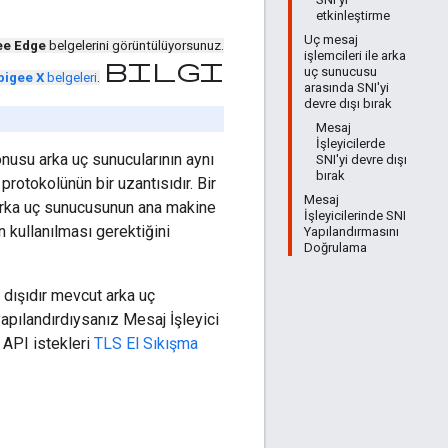
etkinleştirme
Uç mesaj
ee Edge
belgelerini görüntülüyorsunuz.
işlemcileri ile arka
bilgi
uç sunucusu
pigee X
belgeleri
.
arasında SNI'yi
devre dışı bırak
Mesaj
İşleyicilerde
usu arka uç sunucularının aynı
SNI'yi devre dışı
bırak
rotokolünün bir uzantısıdır. Bir
Mesaj
k arka uç sunucusunun ana makine
İşleyicilerinde SNI
 kullanılması gerektiğini
Yapılandırmasını
Doğrulama
 dışıdır mevcut arka uç
apılandırdıysanız Mesaj İşleyici
 API istekleri
TLS El Sıkışma