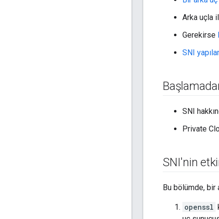
Arka uçla i
Gerekirse
SNI yapıla
Başlamada
SNI hakkın
Private Cl
SNI'nin etk
Bu bölümde, bir 
openssl
uç sunucus