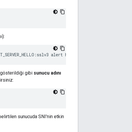
i):
T_SERVER_HELLO:sslv3 alert handshake failure:/BuildRoot
gösterildiği gibi
sunucu adını
rsiniz:
belirtilen sunucuda SNI'nin etkin