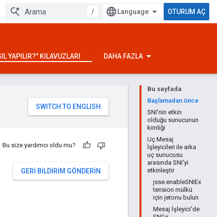
/
OTURUM AÇ
IL YAPILIR?" KILAVUZLARI
DAHA FAZLA
Bu sayfada
Başlamadan önce
SNI'nin etkin
olduğu sunucunun
kimliği
Uç Mesaj
Bu size yardımcı oldu mu?
İşleyicileri ile arka
uç sunucusu
arasında SNI'yi
etkinleştir
GERI BILDIRIM GÖNDERIN
jsse.enableSNIEx
tension mülkü
için jetonu bulun
Mesaj İşleyici'de
SNI'yi