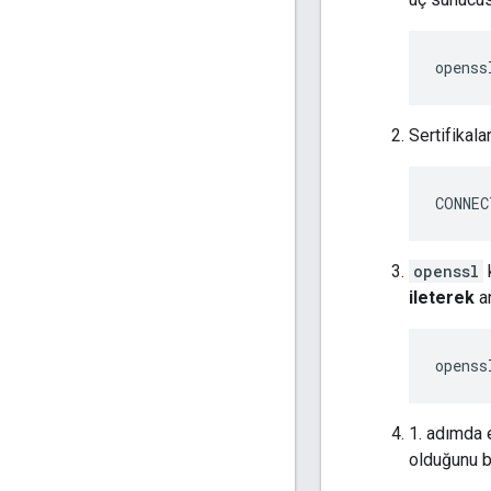
openss
Sertifikala
CONNEC
openssl
ileterek
an
openss
1. adımda e
olduğunu be