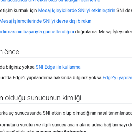
letişim kurmak için
Mesaj İşleyicilerde SNI'yi etkinleştirin
SNI des
Mesaj İşlemcilerinde SNI'yi devre dışı bırakın
ndırmasının başarıyla güncellendiğini
doğrulama: Mesaj İşleyicile
n önce
da bilginiz yoksa
SNI Edge ile kullanma
oud'da Edge'i yapılandırma hakkında bilginiz yoksa
Edge'yi yapıl
in olduğu sunucunun kimliği
arka uç sunucusunda SNI etkin olup olmadığının nasıl tanımlanaca
komutunu yürütün ve ilgili sunucu ana makine adına bağlanmayı de
u) aşağıdaki gibi
sunucu adını iletmeden
: