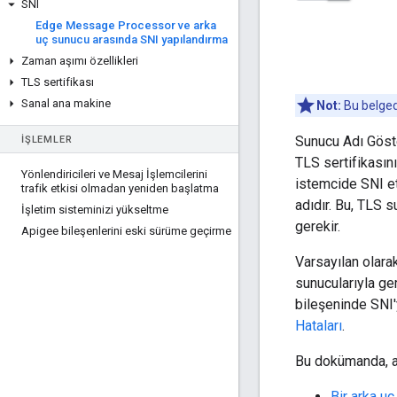
SNI
Edge Message Processor ve arka
uç sunucu arasında SNI yapılandırma
Zaman aşımı özellikleri
TLS sertifikası
Sanal ana makine
Not:
Bu belgede
Sunucu Adı Göst
İŞLEMLER
TLS sertifikasın
Yönlendiricileri ve Mesaj İşlemcilerini
istemcide SNI et
trafik etkisi olmadan yeniden başlatma
adıdır. Bu, TLS 
İşletim sisteminizi yükseltme
gerekir.
Apigee bileşenlerini eski sürüme geçirme
Varsayılan olara
sunucularıyla ge
bileşeninde SNI'
Hataları
.
Bu dokümanda, aş
Bir arka u