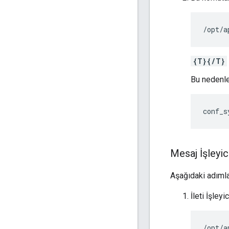
/opt/a
{T}{/T}
Bu nedenl
conf_s
Mesaj İşleyic
Aşağıdaki adımla
İleti İşley
/opt/a