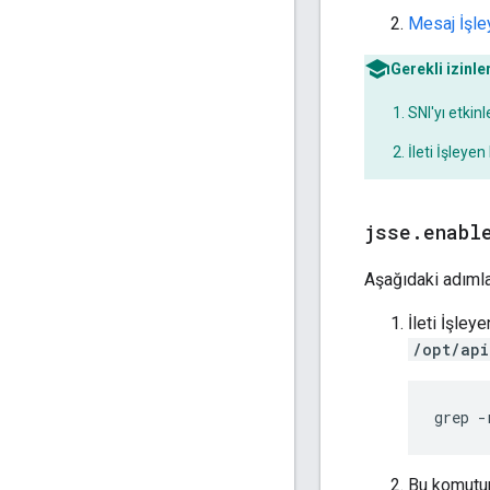
Mesaj İşley
Gerekli izinler
SNI'yı etkin
İleti İşleye
jsse
.
enabl
Aşağıdaki adıml
İleti İşle
/opt/api
grep -
Bu komutun 