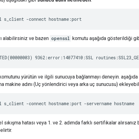
l s_client -connect hostname:port
rı alabilirsiniz ve bazen
openssl
komutu aşağıda gösterildiği gib
TED(00000003) 9362:error:14077410:SSL routines:SSL23_GE
komutunu yürütün ve ilgili sunucuya bağlanmayı deneyin. aşağıda 
a makine adını (Uç yönlendirici veya arka uç sunucusu) ekleyebili
l s_client -connect hostname:port -servername hostname
l sıkışma hatası veya 1. ve 2. adımda farklı sertifikalar alırsanız 
lirtir.