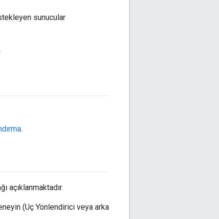
tekleyen sunucular
r
andırma
.
ğı açıklanmaktadır.
neyin (Uç Yönlendirici veya arka