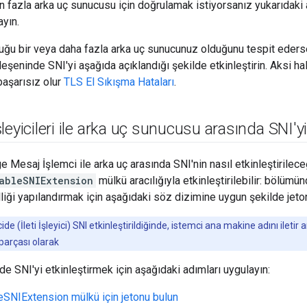
n fazla arka uç sunucusu için doğrulamak istiyorsanız yukarıdaki 
ayın.
duğu bir veya daha fazla arka uç sunucunuz olduğunu tespit eders
ileşeninde SNI'yi aşağıda açıklandığı şekilde etkinleştirin. Aksi 
başarısız olur
TLS El Sıkışma Hataları
.
eyicileri ile arka uç sunucusu arasında SNI'yi 
 Mesaj İşlemci ile arka uç arasında SNI'nin nasıl etkinleştirilece
ableSNIExtension
mülkü aracılığıyla etkinleştirilebilir: bölüm
lliği yapılandırmak için aşağıdaki söz dizimine uygun şekilde jet
ide (İleti İşleyici) SNI etkinleştirildiğinde, istemci ana makine adını ile
 parçası olarak
de SNI'yi etkinleştirmek için aşağıdaki adımları uygulayın:
eSNIExtension mülkü için jetonu bulun