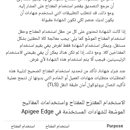
أن مرجع التصديق يقصر استخدام المفتاح على المشار إليه.
ومع ذلك، قد تتطلب التطبيقات التي تستخدم شهادات أن
يكون لديك عنصر لكي تكون الشهادة مقبولة.
إذا كانت الشهادة تحتوي على كل من حقل استخدام المفتاح وحقل
استخدام المفتاح الموسَّع كما يلي: يجب معالجة كلا الحقلين بشكل
مستقل، ويمكن استخدام الشهادة فقط لغرض يفي بقيم استخدام
المفتاحَين
كلا
. ومع ذلك، إذا لم تكن هناك يمكن أن يفي بقيمتي الاستخدام
الرئيسيتين، فيجب ألا يتم استخدام هذه الشهادة لأي غرض.
عند شراء شهادة، تأكد من تحديد استخدام المفتاح الصحيح لتلبية هذه
المتطلبات متطلبات شهادات العميل أو الخادم التي بدونها لن تنجح عملية
تأكيد اتصال بروتوكول أمان طبقة النقل (TLS).
الاستخدام المقترَح للمفتاح واستخدامات المفاتيح
الموسّعة للشهادات المستخدَمة في Apigee Edge
Purpose
استخدام المفتاح
استخدام المفتاح