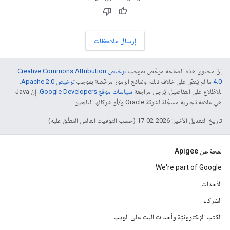
إرسال ملاحظات
إنّ محتوى هذه الصفحة مرخّص بموجب
ترخيص Creative Commons Attribution
4.0‏
ما لم يُنصّ على خلاف ذلك، ونماذج الرموز مرخّصة بموجب
ترخيص Apache 2.0‏
.
للاطّلاع على التفاصيل، يُرجى مراجعة
سياسات موقع Google Developers‏
. إنّ Java
هي علامة تجارية مسجَّلة لشركة Oracle و/أو شركائها التابعين.
تاريخ التعديل الأخير: 2026-02-17 (حسب التوقيت العالمي المتفَّق عليه)
لمحة عن Apigee
We're part of Google
الأحداث
الشركاء
الكتب الإلكترونيّة وأحداث البث على الويب