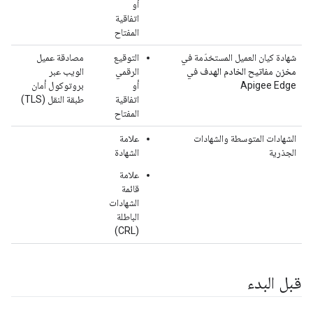
أو
اتفاقية
المفتاح
شهادة كيان العميل المستخدَمة في
التوقيع
مصادقة عميل
مخزن مفاتيح الخادم الهدف
في
الرقمي
الويب عبر
Apigee Edge
أو
بروتوكول أمان
اتفاقية
طبقة النقل (TLS)
المفتاح
الشهادات المتوسطة والشهادات
علامة
الجذرية
الشهادة
علامة
قائمة
الشهادات
الباطلة
(CRL)
قبل البدء