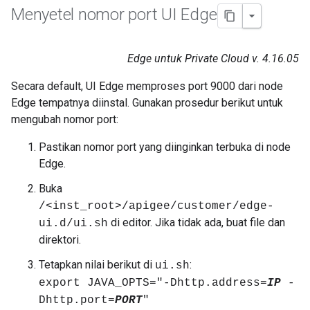
Menyetel nomor port UI Edge
Edge untuk Private Cloud v. 4.16.05
Secara default, UI Edge memproses port 9000 dari node
Edge tempatnya diinstal. Gunakan prosedur berikut untuk
mengubah nomor port:
Pastikan nomor port yang diinginkan terbuka di node
Edge.
Buka
/<inst_root>/apigee/customer/edge-
di editor. Jika tidak ada, buat file dan
ui.d/ui.sh
direktori.
Tetapkan nilai berikut di
:
ui.sh
export JAVA_OPTS="-Dhttp.address=
IP
-
Dhttp.port=
PORT
"