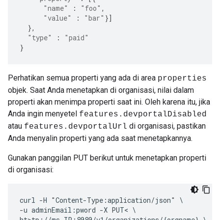
"name"
:
"foo"
,
"value"
:
"bar"
}]
},
"type"
:
"paid"
}
Perhatikan semua properti yang ada di area
properties
objek. Saat Anda menetapkan di organisasi, nilai dalam
properti akan menimpa properti saat ini. Oleh karena itu, jika
Anda ingin menyetel
features.devportalDisabled
atau
di organisasi, pastikan
features.devportalUrl
Anda menyalin properti yang ada saat menetapkannya.
Gunakan panggilan PUT berikut untuk menetapkan properti
di organisasi:
curl -H "Content-Type:application/json" \

-u adminEmail:pword -X PUT< \

ht>tp://ms-IP:8080/v1/organizations/{orgname} \
