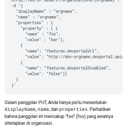
-d '{

  "displayName" : "orgname",

  "name" : "orgname",

  "properties" : {

    "property" : [ {

      "name" : "foo",

      "value" : "bar"},

    {

      "name": "features.devportalUrl",

      "value": "http://dev-orgname.devportal.apigee
    {

      "name": "features.devportalDisabled",

      "value": "false"}]

  }

}'
Dalam panggilan PUT, Anda hanya perlu menentukan
,
, dan
. Perhatikan
displayName
name
properties
bahwa panggilan ini mencakup "foo" (foo) yang awalnya
ditetapkan di organisasi.