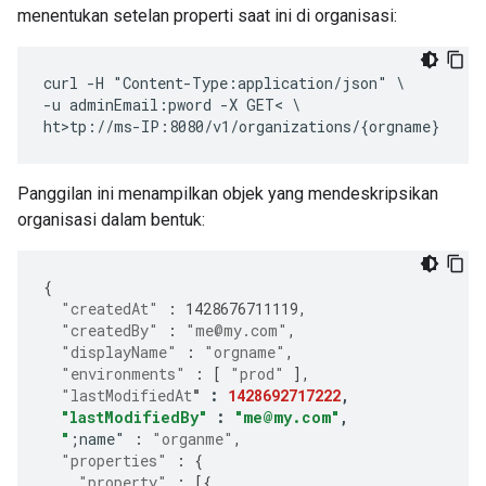
menentukan setelan properti saat ini di organisasi:
curl -H "Content-Type:application/json" \

-u adminEmail:pword -X GET< \

ht>tp://ms-IP:8080/v1/organizations/{orgname}
Panggilan ini menampilkan objek yang mendeskripsikan
organisasi dalam bentuk:
{
"createdAt"
:
1428676711119
,
"createdBy"
:
"me@my.com"
,
"displayName"
:
"orgname"
,
"environments"
:
[
"prod"
],
"lastModifiedAt
"
:
1428692717222
,
"lastModifiedBy"
:
"me@my.com"
,
"
;name"
:
"organme"
,
"properties"
:
{
"property"
:
[{