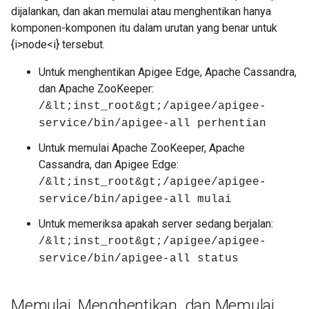
dijalankan, dan akan memulai atau menghentikan hanya
komponen-komponen itu dalam urutan yang benar untuk
{i>node<i} tersebut.
Untuk menghentikan Apigee Edge, Apache Cassandra,
dan Apache ZooKeeper:
/&lt;inst_root&gt;/apigee/apigee-
service/bin/apigee-all perhentian
Untuk memulai Apache ZooKeeper, Apache
Cassandra, dan Apigee Edge:
/&lt;inst_root&gt;/apigee/apigee-
service/bin/apigee-all mulai
Untuk memeriksa apakah server sedang berjalan:
/&lt;inst_root&gt;/apigee/apigee-
service/bin/apigee-all status
Memulai
,
Menghentikan
,
dan Memulai