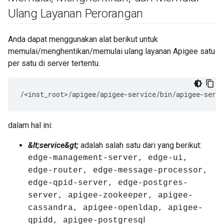
Ulang Layanan Perorangan
Anda dapat menggunakan alat berikut untuk
memulai/menghentikan/memulai ulang layanan Apigee satu
per satu di server tertentu.
/<inst_root>/apigee/apigee-service/bin/apigee-servi
dalam hal ini:
&lt;service&gt;
adalah salah satu dari yang berikut:
edge-management-server, edge-ui,
edge-router, edge-message-processor,
edge-qpid-server, edge-postgres-
server, apigee-zookeeper, apigee-
cassandra, apigee-openldap, apigee-
l
qpidd, apigee-postgresq