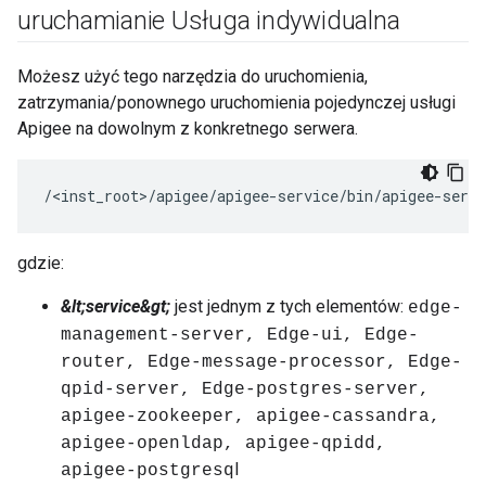
uruchamianie Usługa indywidualna
Możesz użyć tego narzędzia do uruchomienia,
zatrzymania/ponownego uruchomienia pojedynczej usługi
Apigee na dowolnym z konkretnego serwera.
/<inst_root>/apigee/apigee-service/bin/apigee-servi
gdzie:
&lt;service&gt;
jest jednym z tych elementów:
edge-
management-server, Edge-ui, Edge-
router, Edge-message-processor, Edge-
qpid-server, Edge-postgres-server,
apigee-zookeeper, apigee-cassandra,
apigee-openldap, apigee-qpidd,
l
apigee-postgresq