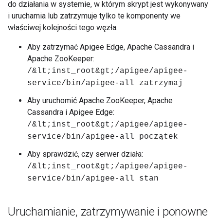
do działania w systemie, w którym skrypt jest wykonywany
i uruchamia lub zatrzymuje tylko te komponenty we
właściwej kolejności tego węzła.
Aby zatrzymać Apigee Edge, Apache Cassandra i
Apache ZooKeeper:
/&lt;inst_root&gt;/apigee/apigee-
service/bin/apigee-all zatrzymaj
Aby uruchomić Apache ZooKeeper, Apache
Cassandra i Apigee Edge:
/&lt;inst_root&gt;/apigee/apigee-
service/bin/apigee-all początek
Aby sprawdzić, czy serwer działa:
/&lt;inst_root&gt;/apigee/apigee-
service/bin/apigee-all stan
Uruchamianie
,
zatrzymywanie i ponowne