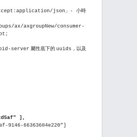
Accept:application/json」- 小時
oups/ax/axgroupNew/consumer-
ot;
屬性底下的
，以及
pid-server
uuids
cd5af" ],
af-9146-66363684e220"]