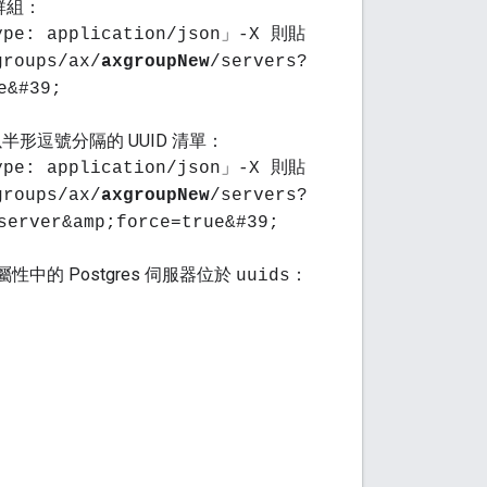
析群組：
Type: application/json」-X 則貼
groups/ax/
axgroupNew
/servers?
e&#39;
半形逗號分隔的 UUID 清單：
Type: application/json」-X 則貼
groups/ax/
axgroupNew
/servers?
server&amp;force=true&#39;
屬性中的 Postgres 伺服器位於
：
uuids