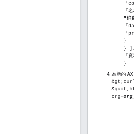
「co
「名稱
"消費
「da
「pr
}
} ]
「資
}
為新的 A
&gt;cur
&quot;h
org=
org