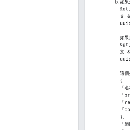
如果
&gt
文 &
uui
如果
&gt
文 &
uui
這個
{
「名稱
「pr
「re
「co
},
「範