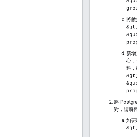
&qu
gro
將數
&gt
&qu
pro
新增
心，
料，
&gt
&qu
pro
將 Post
對，請將兩
如要取
&gt