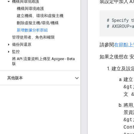
裝設定中加入
機構與環境維護
A
機構與環境維護
建立機構、環境和虛擬主機
# Specify t
刪除虛擬主機
/
環境
/
機構
# AXGROUP=a
新增數據分析群組
管理使用者、角色和權限
請參閱
在節點上安
備份與還原
監控
如果之後想在 
將 API 流量資料上傳至 Apigee - Beta
版
建立及設
其他版本
建立 
&gt
文 &
將用戶
景資
&gt
Con