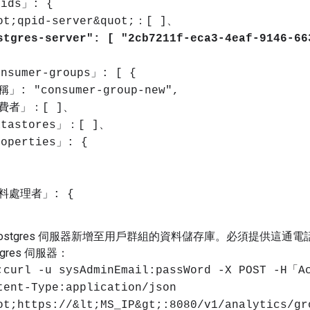
ids」: {
ot;qpid-server&quot;：[ ]、
stgres-server": [ "2cb7211f-eca3-4eaf-9146-66
nsumer-groups」: [ {
」: "consumer-group-new",
費者」：[ ]、
tastores」：[ ]、
operties」: {
、
料處理者」: {
Postgres 伺服器新增至用戶群組的資料儲存庫。必須提供這通電話
tgres 伺服器：
;curl -u sysAdminEmail:passWord -X POST -H「
tent-Type:application/json
ot;https://&lt;MS_IP&gt;:8080/v1/analytics/gr