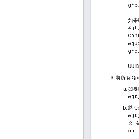
gro
如果
&gt
Con
&qu
gro
UU
將所有 Q
如要
&gt
將 
&gt
文 &
uui