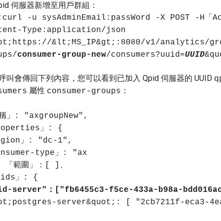
Qpid 伺服器新增至用戶群組：
;curl -u sysAdminEmail:passWord -X POST -H「
tent-Type:application/json
ot;https://&lt;MS_IP&gt;:8080/v1/analytics/gr
ups/
consumer-group-new
/consumers?uuid=
UUID
&qu
呼叫會傳回下列內容，您可以看到已加入 Qpid 伺服器的 UUID
q
屬性
：
sumers
consumer-groups
」: "axgroupNew",
operties」: {
gion」: "dc-1",
nsumer-type」: "ax
}、「範圍」：[ ]、
ids」: {
id-server"：["fb6455c3-f5ce-433a-b98a-bdd016a
ot;postgres-server&quot;: [ "2cb7211f-eca3-4e