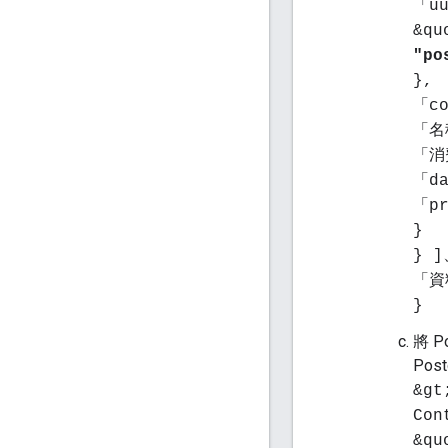
「uu
&qu
"po
},
「co
「名稱
「消
「da
「pr
}
} ]
「資
}
將 
Pos
&gt
Con
&qu