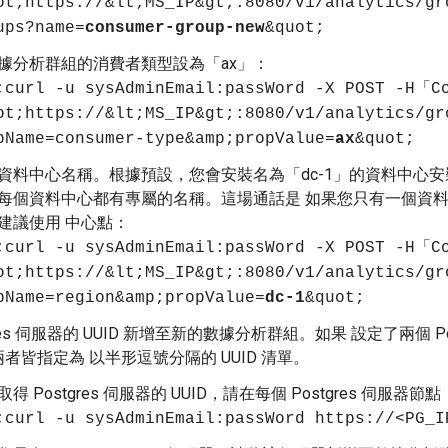
ot;https://&lt;MS_IP&gt;:8080/v1/analytics/gr
ups?name=
consumer-group-new
&quot;
據分析群組的消費者類型設為「ax」：
;curl -u sysAdminEmail:passWord -X POST -H「C
ot;https://&lt;MS_IP&gt;:8080/v1/analytics/gr
pName=consumer-type&amp;propValue=
ax
&quot;
資料中心名稱。根據預設，您會安裝名為「dc-1」的資料中心安裝
每個資料中心都有專屬的名稱。這場通話是 如果您只有一個資
建議使用 中心點：
;curl -u sysAdminEmail:passWord -X POST -H「C
ot;https://&lt;MS_IP&gt;:8080/v1/analytics/gr
pName=region&amp;propValue=
dc-1
&quot;
gres 伺服器的 UUID 新增至新的數據分析群組。如果 設定了兩個 
者皆指定為 以半形逗號分隔的 UUID 清單。
得 Postgres 伺服器的 UUID，請在每個 Postgres 伺服器節點
;curl -u sysAdminEmail:passWord https://<PG_I