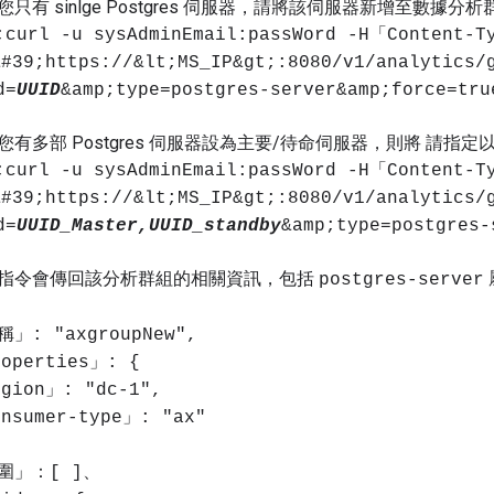
您只有 sinlge Postgres 伺服器，請將該伺服器新增至數據分
;curl -u sysAdminEmail:passWord -H「Content-
#39;https://&lt;MS_IP&gt;:8080/v1/analytics/
d=
UUID
&amp;type=postgres-server&amp;force=tru
您有多部 Postgres 伺服器設為主要/待命伺服器，則將 請指定以
;curl -u sysAdminEmail:passWord -H「Content-
#39;https://&lt;MS_IP&gt;:8080/v1/analytics/
d=
UUID_Master,UUID_standby
&amp;type=postgres-
指令會傳回該分析群組的相關資訊，包括
postgres-server
」: "axgroupNew",
operties」: {
gion」: "dc-1",
nsumer-type」: "ax"
圍」：[ ]、