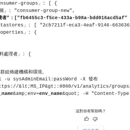
nsumer-groups」: [ {
」: "consumer-group-new",
者"：["fb6455c3-f5ce-433a-b98a-bdd016acd5af" 
tastores」: [ "2cb7211f-eca3-4eaf-9146-663636
operties」: {
、
料處理者」: {
X 群組佈建機構和環境。
l -u sysAdminEmail:passWord -X 發布
ttps://&lt;MS_IP&gt;:8080/v1/analytics/groups
_name
&amp;env=
env_name
&quot; -H "Content-Type
這對你有幫助嗎？