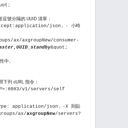
uot;
逗號分隔的 UUID 清單：
Accept:application/json」- 小時
oups/ax/axgroupNew/consumer-
aster
,
UUID_standby
&quot;
性中。
用下列 cURL 指令：
P>:8083/v1/servers/self
Type: application/json」-X 則貼
groups/ax/
axgroupNew
/servers?