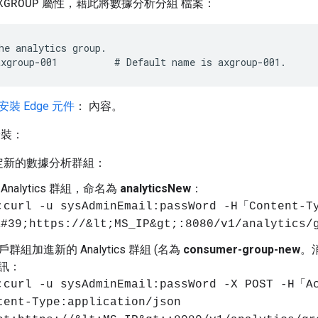
屬性，藉此將數據分析分組 檔案：
XGROUP
he analytics group. 

xgroup-001          # Default name is axgroup-001.
裝 Edge 元件
： 內容。
安裝：
定新的數據分析群組：
Analytics 群組，命名為
analyticsNew
：
;curl -u sysAdminEmail:passWord -H「Content-
#39;https://&lt;MS_IP&gt;:8080/v1/analytics/
群組加進新的 Analytics 群組 (名為
consumer-group-new
。
訊：
;curl -u sysAdminEmail:passWord -X POST -H「
tent-Type:application/json