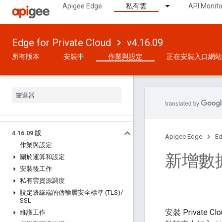
Apigee Edge
私有雲
API Monito
Edge for Private Cloud
v4.16.09
所有版本
安裝中
作業與設定
正在安裝入口網站
4
.
16
.
09 版
Apigee Edge
Ed
作業與設定
新增數
關於運算和設定
安裝後工作
私有雲資源調度
設定邊緣端的傳輸層安全標準 (TLS)
/
SSL
安裝 Private
維護工作