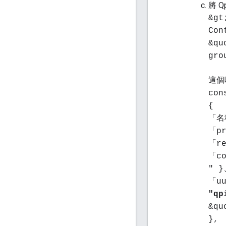
將 
&gt
Con
&qu
gro
這個
con
{
「名稱
「pr
「re
「co
" 
「uu
"qp
&qu
},