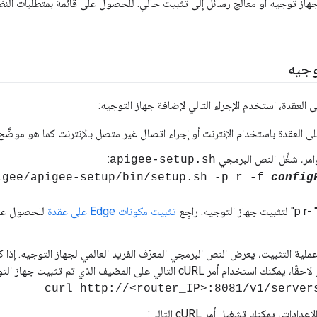
از توجيه أو معالج رسائل إلى تثبيت حالي. للحصول على قائمة بمتطلبات النظا
وجيه
امر، شغِّل النص البرمجي
:
apigee-setup.sh
config
. راجِع
تثبيت مكونات Edge على عقدة
للحصول على
ملية التثبيت، يعرض النص البرمجي المعرّف الفريد العالمي لجهاز التوجيه. إذا 
تخدام أمر cURL التالي على المضيف الذي تم تثبيت جهاز التوجيه عليه:
دادات، يمكنك تشغيل أمر cURL التالي: