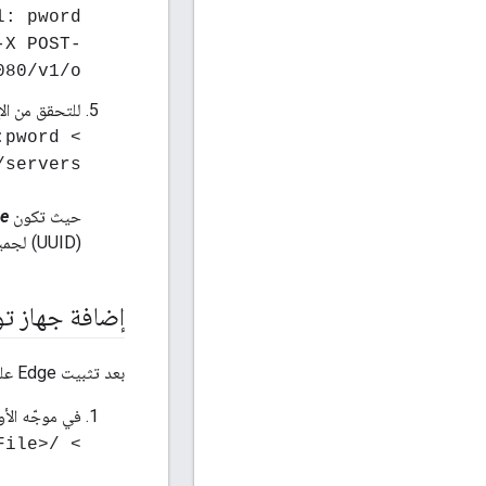
l: pword
-X POST
080/v1/o
للتحقق من الإعدا
:pword
/servers"
حيث تكون
e
(UUID) لجميع معالِجات الرسائل المرتبطة بالمؤسسة والبيئة، بما في ذلك معالج الرسائل الذي أضفته للتو.
إضافة جهاز ت
بعد تثبيت Edge على العقدة، نطبق الإجراء التالي لإضافة جهاز توجيه ومعالج رسائل في الوقت نفسه:
في موجّه الأو
> /<inst_root>/apigee/apigee-setup/bin/setup.sh -p rmp -f configFile