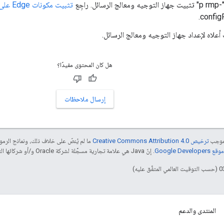
. راجِع
تثبيت مكونات Edge على عقدة
 أعلاه لإعداد جهاز التوجيه ومعالج الرسائل.
هل كان المحتوى مفيدًا؟
إرسال ملاحظات
بموجب
ترخيص Creative Commons Attribution 4.0‏
ما لم يُنصّ على خلاف ذلك، ونماذج الر
Google Dev‏
. إنّ Java هي علامة تجارية مسجَّلة لشركة Oracle و/أو شركائها التابعين.
المنتدى والدعم