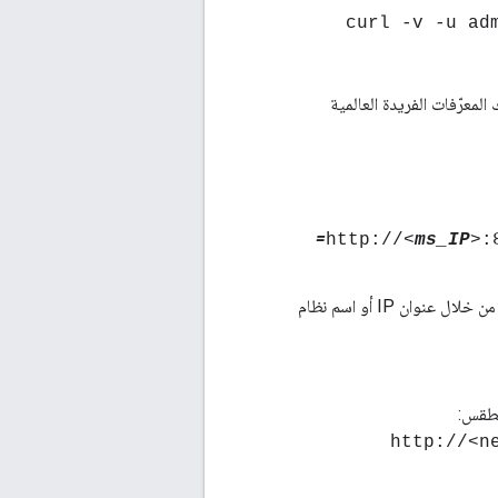
> curl -v -u a
معرّفات الفريدة العالمية
ms_IP
>:
لاختبار جهاز التوجيه، من المفترض أن تتمكّن من إرسال طلبات إلى واجهات برمجة التطبيقات من خلال عنوان IP أو اسم نظام
لطقس:
http://<n