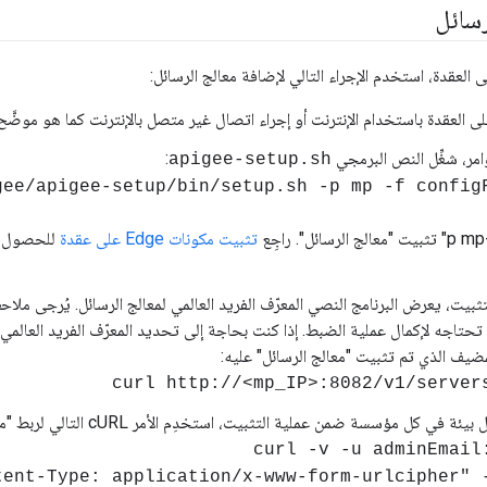
رسائل
امر، شغِّل النص البرمجي
:
apigee-setup.sh
ع
تثبيت مكونات Edge على عقدة
للحصول ع
تثبيت، يعرض البرنامج النصي المعرّف الفريد العالمي لمعالج الرسائل. يُرجى ملاحظة
مضيف الذي تم تثبيت "معالج الرسائل" عليه:
 كل مؤسسة ضمن عملية التثبيت، استخدِم الأمر cURL التالي لربط "معالج الرسائل" بالبيئة التالية:
ntent-Type: application/x-www-form-urlcipher" 