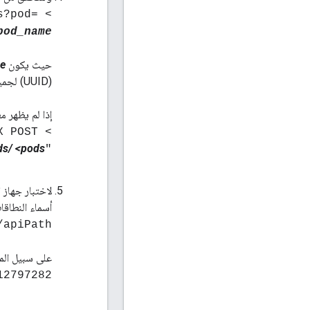
s?pod=
pod_name
حيث يكون
e
(UUID) لجميع أجهزة التوجيه، بما في ذلك جهاز التوجيه الذي أضفته للتو.
إذا لم يظهر معرّف UUID لجهاز التوجيه في الإخراج، شغِّل الأم
> curl -v -u adminEmail:pword -X POST
s/ <
pods=
"http://<
أسماء النطاقا
/apiPath
على سبيل المث
12797282