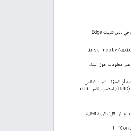
لى معلومات حول إنشاء
 أنّ المعرّف الفريد العالمي
(UUID) الذي تحتاجه لإكمال عملية الضبط. إذا كنت بحاجة إلى تحديد المعرّف الفريد العالمي (UUID)، استخدِم الأمر cURL
-H "Co