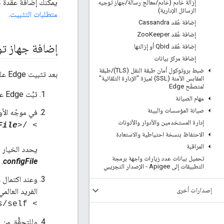
يمكنك إضافة عقدة جه
إزالة خادم (خادم
/
معالج رسالة
/
جهاز توجيه
الرسائل الإدارية)
متطلبات التثبيت
.
إضافة عُقد Cassandra
إضافة عُقد Zoo
Keeper
إضافة جهاز ت
إضافة عُقد Qbid أو إزالتها
إضافة مركز بيانات
ضبط بروتوكول أمان طبقة النقل (TLS)
/
طبقة
بعد تثبيت Edge على العقدة، استخدم الإجراء التالي لإضافة جهاز التوجيه:
المقابس الآمنة (SSL) لميزة "الإدارة التلقائية"
لمتصفّح Edge
ثبِّت Edge على العقدة باستخدام الإنترنت أو إجراء اتصال غير متصل بالإنترنت كما هو موضَّح في دليل تثبيت Edge.
مهام الصيانة
صيانة المؤسسات والبيئة
في موجّه الأو
إدارة المستخدمين والأدوار والأذونات
File
> /<inst_root>/apigee/apigee-setup/bin/setup.sh -p r -f
الاحتفاظ بنسخة احتياطية والاستعادة
المراقبة
يحدد الخيار " -p r" لتثبيت جهاز التوجيه
تحميل بيانات عدد زيارات واجهة برمجة
.
configFile
التطبيقات إلى Apigee - الإصدار التجريبي
وعند اكتمال ع
إصدارات أخرى
الفريد العالمي لاحقًا، يمكنك اس
> curl http://<router_IP>:8081/v1/servers/self
وللتحقُّق من الإع