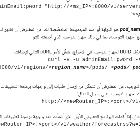
dminEmail:pword "http://<ms_IP>:8080/v1/server
>"
<
pod_nam
هو البوابة أو اسم المجموعة المخصّصة لك. من المفترض أن تظهر لك ال
ر cURL التالي لإضافته:
pod
8080/v1/regions/<
region_name
>/pods/ <
pods/
ت لجهاز التوجيه. على سبيل المثال:
http://<newRouter_IP>:<port>/v1
ال، إذا أكملت البرنامج التعليمي الأول الذي أنشأت منه واجهة برمجة تطبيقات ا
ewRouter_IP>:<port>/v1/weather/forecastrss?w=