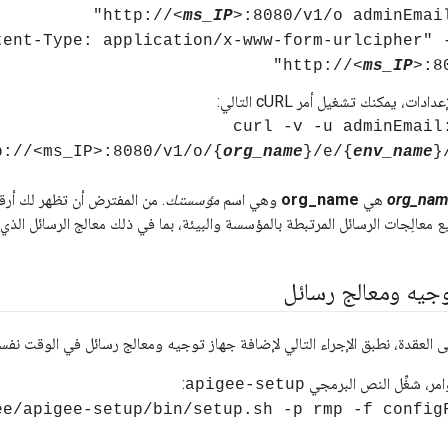
"http://<
ms_IP
>:8080/v1/o adminEmai
ntent-Type: application/x-www-form-urlcipher" 
"http://<
ms_IP
>:8
دات، يمكنك تشغيل أمر cURL التالي:
> curl -v -u adminEmail
p://<ms_IP>:8080/v1/o/{
org_name
}/e/{
env_name
}
org_nam
هي
org_name
وهي اسم
مؤسستك
. من المفترض أن تظهر لك أرقام
وجيه ومعالج رسائل
امر، شغِّل النص البرمجي
:
apigee-setup