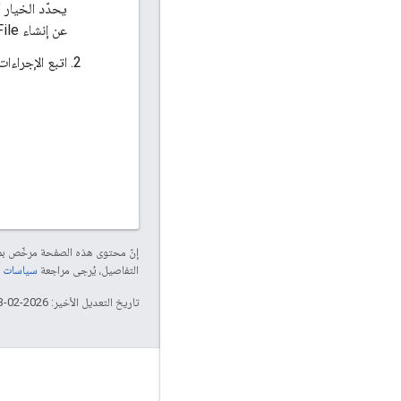
يحدّد الخيار "-p rmp" تثبيت جهاز التوجيه ومعالج الرسائل
عن إنشاء configFile.
اتبع الإجراءات
إنّ محتوى هذه الصفحة مرخّص 
التفاصيل، يُرجى مراجعة
سياسات موقع elopers
تاريخ التعديل الأخير: 2026-02-03 (حسب التوقيت العالمي المتفَّق عليه)
لمحة عن Apigee