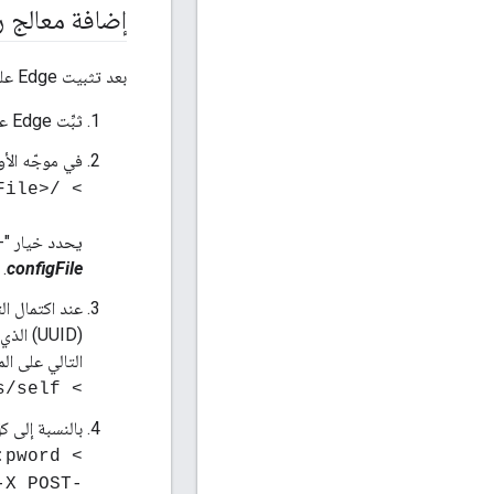
إضافة معالج 
بعد تثبيت Edge على العقدة، استخدم الإجراء التالي لإضافة معالج الرسائل:
ثبِّت Edge على العقدة باستخدام الإنترنت أو إجراء اتصال غير متصل بالإنترنت كما هو موضَّح في دليل تثبيت Edge.
في موجّه الأو
> /<inst_root>/apigee/apigee-setup/bin/setup.sh -p mp -f configFile
يحدد خيار "-p mp" تثبيت "معالج الرسائل". راجِ
.
configFile
عند اكتمال ال
التالي على ال
> curl http://<mp_IP>:8082/v1/servers/self
بالنسبة إلى كل بيئة في
> curl -v -u adminEmail:pword
-X POST