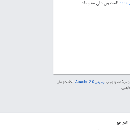
للحصول على معلومات
موز مرخّصة بموجب
ترخيص Apache 2.0‏
. للاطّلاع على
المَراجع