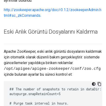
ayrıntılar bulundu:
http://zookeeper.apache.org/doc/r3.1.2/zookeeperAdmin.h
tml#sc_zkCommands.
Eski Anlık Görüntü Dosyalarını Kaldırma
Apache ZooKeeper, eski anlık görüntü dosyalarını kaldırmak
için otomatik olarak düzenli bakım gerçekleştirir. sistemde
güncellemeler yapıldıkça biriken reklamlar.
/opt/apigee/apigee-zookeeper/conf/zoo.cfg
içinde bulunan ayarlar bu süreci kontrol et:
## The number of snapshots to retain in dataDir:

autopurge.snapRetainCount=5

# Purge task interval in hours.
