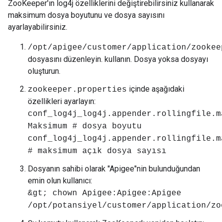
ZooKeeper'ın log4j özelliklerini değiştirebilirsiniz kullanarak
maksimum dosya boyutunu ve dosya sayısını
ayarlayabilirsiniz.
/opt/apigee/customer/application/zookee
dosyasını düzenleyin. kullanın. Dosya yoksa dosyayı
oluşturun.
içinde aşağıdaki
zookeeper.properties
özellikleri ayarlayın:
conf_log4j_log4j.appender.rollingfile.m
Maksimum # dosya boyutu
conf_log4j_log4j.appender.rollingfile.m
# maksimum açık dosya sayısı
Dosyanın sahibi olarak "Apigee"nin bulunduğundan
emin olun kullanıcı:
&gt; chown Apigee:Apigee:Apigee
/opt/potansiyel/customer/application/zo