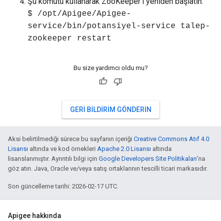
Şu komutu kullanarak ZooKeeper'ı yeniden başlatın:
$ /opt/Apigee/Apigee-
service/bin/potansiyel-service talep-
zookeeper restart
Bu size yardımcı oldu mu?
GERI BILDIRIM GÖNDERIN
Aksi belirtilmediği sürece bu sayfanın içeriği
Creative Commons Atıf 4.0
Lisansı
altında ve kod örnekleri
Apache 2.0 Lisansı
altında
lisanslanmıştır. Ayrıntılı bilgi için
Google Developers Site Politikaları
'na
göz atın. Java, Oracle ve/veya satış ortaklarının tescilli ticari markasıdır.
Son güncelleme tarihi: 2026-02-17 UTC.
Apigee hakkında