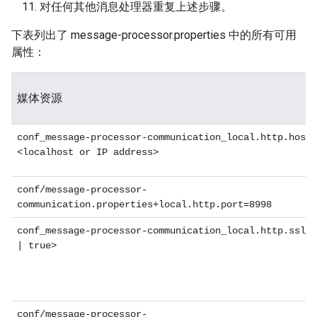
对任何其他消息处理器重复上述步骤。
下表列出了 message-processor.properties 中的所有可用
属性：
媒体资源
conf_message-processor-communication_local.http.host=
<localhost or IP address>
conf/message-processor-
communication.properties+local.http.port=8998
conf_message-processor-communication_local.http.ssl=<
| true>
conf/message-processor-