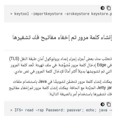
>
keytool
-
importkeystore
-
srckeystore
keystore
.
pk
إنشاء كلمة مرور تم إخفاء مفاتيح فك تشفيرها
تتطلب منك بعض أجزاء إجراء إعداد بروتوكول أمان طبقة النقل (TLS)
في Edge إدخال كلمة مرور مُشوَّشة. في ملف تهيئة. تُعد كلمة المرور
التي تم تشويشها بديلاً أكثر أمانًا لإدخال كلمة المرور في نص عادي.
يمكنك إنشاء كلمة مرور تتضمّن تشويشًا في Java باستخدام ملفات
Jetty .jar المثبَّتة مع الحافة. يمكنك إنشاء كلمة مرور تم إخفاء مفاتيح
فك تشفيرها باستخدام أمر بالصيغة التالية:
>
IFS
=
read
-
rsp
Password
:
passvar
;
echo
;
java
-
cp