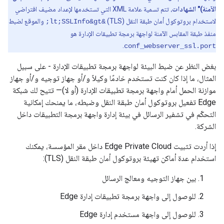
الآمنة)" الشهادات
، تتم تسمية علامة XML التي تستخدمها لإعداد مضيف افتراضي
لاستخدام بروتوكول أمان طبقة النقل (TLS)
والموقع لضبط
&lt;SSLInfo&gt;
منفذ طبقة المقابس الآمنة لواجهة برمجة تطبيقات الإدارة هو
.
conf_webserver_ssl.port
بغض النظر عن ضبط البيئة لواجهة برمجة تطبيقات الإدارة - على سبيل
المثال، ما إذا كان كنت تستخدم خادمًا وكيلاً و/أو جهاز توجيه و/أو جهاز
موازنة الحمل أمام واجهة برمجة تطبيقات الإدارة (أو لا)— تتيح لك شبكة
Edge تفعيل بروتوكول أمان طبقة النقل وضبطه، ما يمنحك إمكانية
التحكّم في تشفير الرسائل في بيئة إدارة واجهة برمجة التطبيقات داخل
الشركة.
إذا أردت تثبيت Edge Private Cloud داخل مقر المؤسسة، يمكنك
استخدام عدة أماكن تهيئة بروتوكول أمان طبقة النقل (TLS):
بين جهاز التوجيه ومعالج الرسائل
للوصول إلى واجهة برمجة تطبيقات إدارة Edge
للوصول إلى واجهة مستخدم إدارة Edge