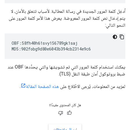
أدخِل كلمة المرور الجديدة في رسالة المطالبة. لأسباب تتعلق بالأمان، لا
يتم إدخال نص كلمة المرور المعروضة. يعرض هذا الأمر كلمة المرور على
النحو التالي:
OBF:58fh40h61svy156789gk1saj

MD5:902fobg9d80e6043b394cb2314e9c6
يمكنك استخدام كلمة المرور التي تم تشويشها والتي يحدِّدها OBF عند
ضبط بروتوكول أمان طبقة النقل (TLS).
لمزيد من المعلومات، يُرجى الاطّلاع على
هذه الصفحة المقالة
.
هل كان المحتوى مفيدًا؟
إرسال ملاحظات