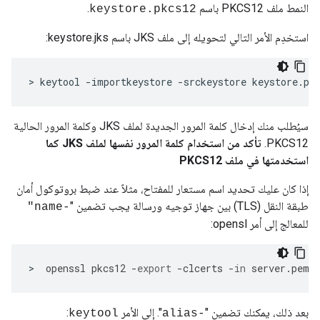
النمط ملف PKCS12 باسم
.
keystore.pkcs12
استخدِم الأمر التالي لتحويله إلى ملف JKS باسم keystore.jks:
>
keytool
-
importkeystore
-
srckeystore
keystore
.
pk
سيُطلب منك إدخال كلمة المرور الجديدة لملف JKS وكلمة المرور الحالية
PKCS12.
تأكد من استخدام كلمة المرور نفسها لملف JKS كما
استخدمتها في ملف PKCS12
إذا كان عليك تحديد اسم مستعار للمفتاح، مثلاً عند ضبط بروتوكول أمان
طبقة النقل (TLS) بين جهاز توجيه ورسالة يجب تضمين "
-name"
للمعالج إلى أمر opensl:
>
openssl
pkcs12
-
export
-
clcerts
-
in
server
.
pem
بعد ذلك، يمكنك تضمين "
". إلى الأمر
:
keytool
-alias