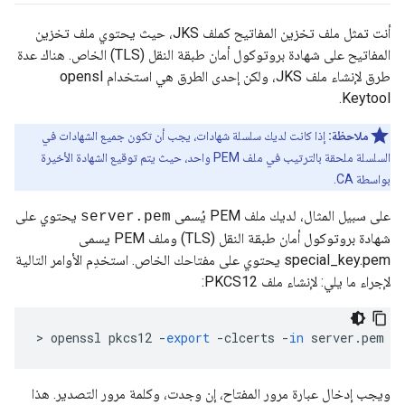
أنت تمثل ملف تخزين المفاتيح كملف JKS، حيث يحتوي ملف تخزين
المفاتيح على شهادة بروتوكول أمان طبقة النقل (TLS) الخاص. هناك عدة
طرق لإنشاء ملف JKS، ولكن إحدى الطرق هي استخدام opensl
Keytool.
ملاحظة:
إذا كانت لديك سلسلة شهادات، يجب أن تكون جميع الشهادات في
السلسلة ملحقة بالترتيب في ملف PEM واحد، حيث يتم توقيع الشهادة الأخيرة
بواسطة CA.
على سبيل المثال، لديك ملف PEM يُسمى
يحتوي على
server.pem
شهادة بروتوكول أمان طبقة النقل (TLS) وملف PEM يسمى
special_key.pem يحتوي على مفتاحك الخاص. استخدِم الأوامر التالية
لإجراء ما يلي: لإنشاء ملف PKCS12:
>
openssl
pkcs12
-
export
-
clcerts
-
in
server
.
pem
-
ويجب إدخال عبارة مرور المفتاح، إن وجدت، وكلمة مرور التصدير. هذا