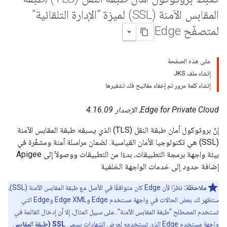
المقابس الآمنة (SSL) لميزة "الإدارة التلقائية"
لمتصفّح Edge
على هذه الصفحة
إنشاء ملف JKS
إنشاء كلمة مرور تم إخفاء مفاتيح فك تشفيرها
Edge for Private Cloud، الإصدار 4.16.09
إنّ بروتوكول أمان طبقة النقل (TLS) الذي يسبقه طبقة المقابس الآمنة
(SSL) هي تكنولوجيا الأمان القياسية. لضمان مراسلة آمنة ومشفّرة في
بيئة واجهة برمجة التطبيقات، بدءًا من التطبيقات ووصولاً إلى Apigee
إضافة حدود إلى خدمات الواجهة الخلفية
ملاحظة:
نظرًا لأن Edge كان متوافقًا في الأصل مع طبقة المقابس الآمنة (SSL)،
ستظهر لك بعض الحالات في واجهة مستخدم Edge وEdge XML وEdge التي
تستخدم المصطلح "طبقة المقابس الآمنة". على سبيل المثال، إلا أن إدخال القائمة في
واجهة مستخدم Edge الذي تستخدمه لعرض الشهادات يسمى
SSL (طبقة المقابس