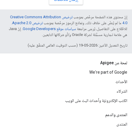
إنّ محتوى هذه الصفحة مرخّص بموجب
ترخيص Creative Commons Attribution
4.0‏
ما لم يُنصّ على خلاف ذلك، ونماذج الرموز مرخّصة بموجب
ترخيص Apache 2.0‏
.
للاطّلاع على التفاصيل، يُرجى مراجعة
سياسات موقع Google Developers‏
. إنّ Java
هي علامة تجارية مسجَّلة لشركة Oracle و/أو شركائها التابعين.
تاريخ التعديل الأخير: 2026-05-19 (حسب التوقيت العالمي المتفَّق عليه)
لمحة عن Apigee
We're part of Google
الأحداث
الشركاء
الكتب الإلكترونيّة وأحداث البث على الويب
المنتدى والدعم
المنتدى