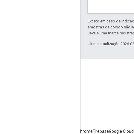
Exceto em caso de indicaç
amostras de código são l
Java é uma marca registrad
Última atualização 2026-0
Sobre a Apigee
We're part of Google
Eventos
Parceiros
e-books e webcasts
Android
Chrome
Firebase
Google Cloud