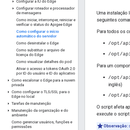
Configurar a IU do Edge
Configurar roteador e processador
Uma instalação l
de mensagens
seguintes comand
Como iniciar
,
interromper
,
reiniciar e
verificar o status do Apigee Edge
Para todos os c
Como configurar o início
automático do servidor
Como desinstalar o Edge
/opt/ap
Como substituir o arquivo de
/opt/ap
licença do Edge
Como visualizar detalhes do pod
Para um compone
Ativar o acesso a tokens OAuth 2
.
0
por ID do usuário e ID do aplicativo
/opt/ap
Como escalonar o Edge para a nuvem
inglês)
privada
Como configurar o TLS
/
SSL para o
/opt/ap
Edge no local
Tarefas de manutenção
O script afeta a
Manutenção da organização e do
execute o script
ambiente
Como gerenciar usuários
,
funções e
Observação:
s
permissões