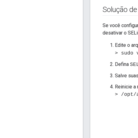
Solução de
Se você configur
desativar o SELi
Edite o ar
> sudo 
Defina
SE
Salve suas
Reinicie a
> /opt/