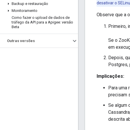
desativar o SELin
Backup e restauração
Monitoramento
Observe que a o
Como fazer o upload de dados de
tráfego da API para a Apigee: versão
Primeiro, 
Beta
Se o ZooKe
Outras versões
em execuçã
Depois, qu
Postgres, p
Implicações:
Para uma 
precisam s
Se algum 
Cassandra,
descrita ab