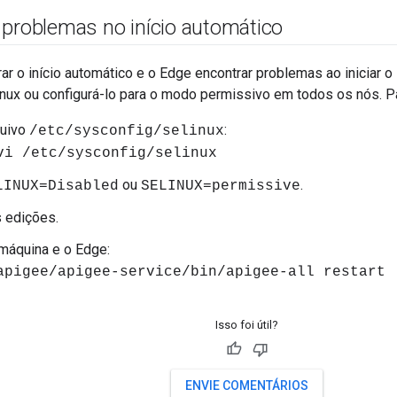
 problemas no início automático
ar o início automático e o Edge encontrar problemas ao iniciar 
nux ou configurá-lo para o modo permissivo em todos os nós. Pa
quivo
:
/etc/sysconfig/selinux
vi /etc/sysconfig/selinux
ou
.
LINUX=Disabled
SELINUX=permissive
 edições.
 máquina e o Edge:
apigee/apigee-service/bin/apigee-all restart
Isso foi útil?
ENVIE COMENTÁRIOS