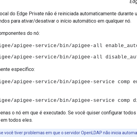
Edg
ocal do Edge Private não é reiniciada automaticamente durante u
os para ativar/desativar o início automático em qualquer nó.
omponentes do nó:
igee/apigee-service/bin/apigee-all enable_aut
igee/apigee-service/bin/apigee-all disable_au
nte específico:
igee/apigee-service/bin/apigee-service comp e
igee/apigee-service/bin/apigee-service comp d
penas o nó em que é executado. Se você quiser configurar todos 
 em todos eles.
e você tiver problemas em que o servidor OpenLDAP não inicia automat