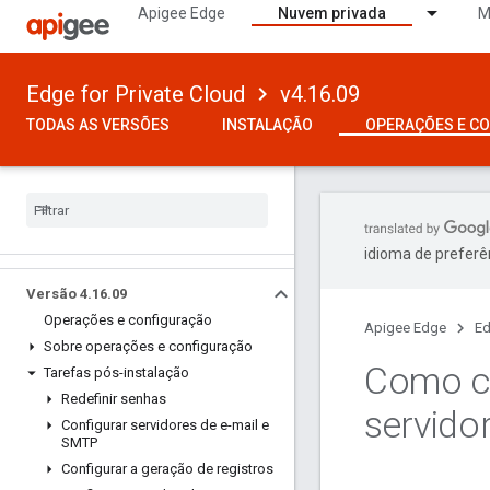
Apigee Edge
Nuvem privada
M
Edge for Private Cloud
v4.16.09
TODAS AS VERSÕES
INSTALAÇÃO
OPERAÇÕES E C
idioma de preferê
Versão 4
.
16
.
09
Operações e configuração
Apigee Edge
Ed
Sobre operações e configuração
Como co
Tarefas pós-instalação
Redefinir senhas
servido
Configurar servidores de e-mail e
SMTP
Configurar a geração de registros