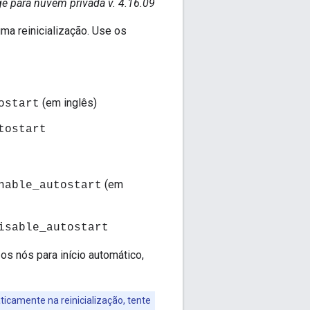
e para nuvem privada v. 4.16.09
ma reinicialização. Use os
(em inglês)
ostart
tostart
(em
nable_autostart
isable_autostart
os nós para início automático,
icamente na reinicialização, tente