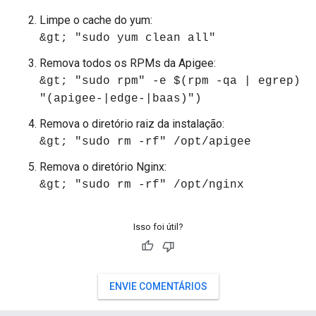
Limpe o cache do yum:
&gt; "sudo yum clean all"
Remova todos os RPMs da Apigee:
&gt; "sudo rpm" -e $(rpm -qa | egrep)
"(apigee-|edge-|baas)")
Remova o diretório raiz da instalação:
&gt; "sudo rm -rf" /opt/apigee
Remova o diretório Nginx:
&gt; "sudo rm -rf" /opt/nginx
Isso foi útil?
ENVIE COMENTÁRIOS