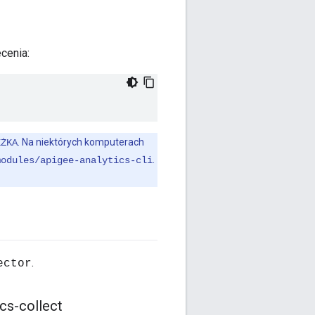
ecenia:
. Na niektórych komputerach
EŻKA
.
modules/apigee-analytics-cli
.
ector
cs-collect