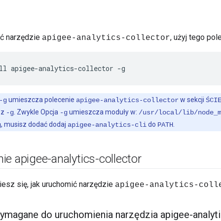
ać narzędzie
, użyj tego pol
apigee-analytics-collector
ll apigee-analytics-collector -g
umieszcza polecenie
w sekcji
-g
apigee-analytics-collector
ŚCI
z
. Zwykle Opcja
umieszcza moduły w:
-g
-g
/usr/local/lib/node_
, musisz dodać dodaj
do
.
g
apigee-analytics-cli
PATH
e apigee-analytics-collector
iesz się, jak uruchomić narzędzie
apigee-analytics-coll
ymagane do uruchomienia narzędzia apigee-analyti