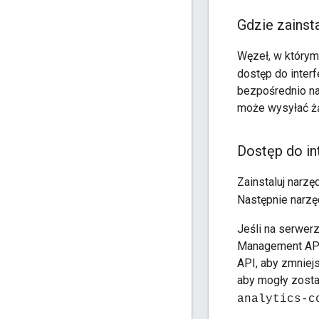
Gdzie zainst
Węzeł, w którym
dostęp do inter
bezpośrednio na
może wysyłać żą
Dostęp do in
Zainstaluj narz
Następnie narz
Jeśli na serwer
Management API
API, aby zmniej
aby mogły zosta
analytics-c