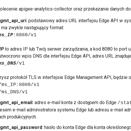
olecenie apigee-analytics-collector oraz przekazanie danych do
gmt_api_uri
: podstawowy adres URL interfejsu Edge API w sy
 ma zwykle następujący format:
ms_IP
:8080/v1
IP
to adres IP lub Twój serwer zarządzania, a kod 8080 to port 
 utworzono wpis DNS dla interfejsu Edge API, adres URL znajduje
ms_DNS
/v1
zysz protokół TLS w interfejsie Edge Management API, będzie o
/ms_IP:8080/v1
/ms_DNS/v1
gmt_api_email
: adres e-mail konta z dostępem do Edge
/sta
esem e-mail administratora systemu Edge lub adresu e-mail admi
ach produkcyjnych.
gmt_api_password
: hasło do konta Edge dla konta określoneg