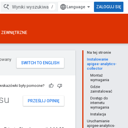
/
ZALOGUJ SIĘ
E ZEWNĘTRZNE
Na tej stronie
erowany
Instalowanie
apigee-analytics-
collector
Montaż
wymagania
 wskazówki były pomocne?
Gdzie
zainstalować
jsu
Dostęp do
PRZEŚLIJ OPINIĘ
internetu
wymagania
Instalacja
Uruchamianie
apigee-analytics-