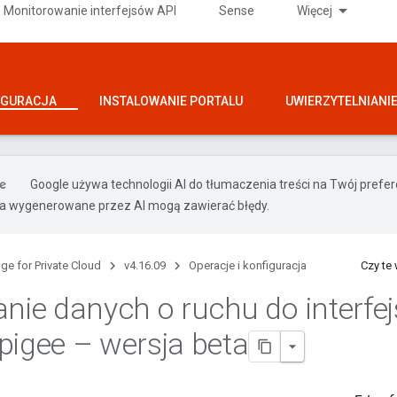
Monitorowanie interfejsów API
Sense
Więcej
IGURACJA
INSTALOWANIE PORTALU
UWIERZYTELNIANI
Google używa technologii AI do tłumaczenia treści na Twój pref
ia wygenerowane przez AI mogą zawierać błędy.
ge for Private Cloud
v4.16.09
Operacje i konfiguracja
Czy te
anie danych o ruchu do interfe
pigee – wersja beta