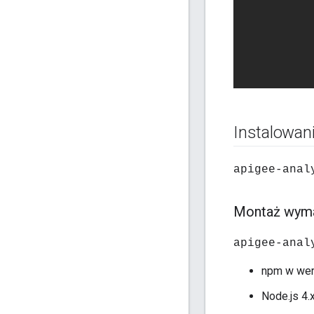
Instalowani
apigee-anal
Montaż wym
apigee-anal
npm w wers
Node.js 4.x