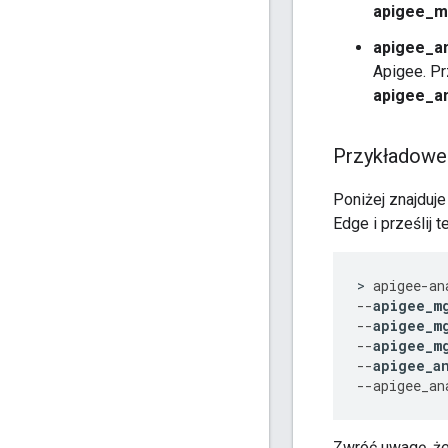
apigee_m
apigee_an
Apigee. Pr
apigee_an
Przykładowe
Poniżej znajduje
Edge i prześlij 
>
apigee
-
an
--
apigee_m
--
apigee_m
--
apigee_m
--
apigee_a
--
apigee_an
Zwróć uwagę, że