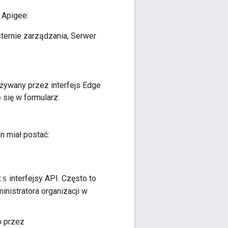
 Apigee:
stemie zarządzania, Serwer
używany przez interfejs Edge
 się w formularz:
n miał postać:
interfejsy API. Często to
ts
nistratora organizacji w
o przez