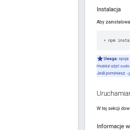
Instalacja
Aby zainstalow
> npm insta
Uwaga:
opcja
musisz użyć
sudo
Jeśli pominiesz
-
Uruchamiani
W tej sekcji dow
Informacje w