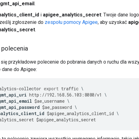
gmt_api_email
.
alytics_client_id
i
apigee_analytics_secret
: Twoje dane log
ześlij zgłoszenie do
zespołu pomocy Apigee
, aby uzyskać
apig
alytics_secret
.
 polecenia
 się przykładowe polecenie do pobrania danych o ruchu dla wszyst
te dane do Apigee:
alytics
-
collector
export
traffic
gmt_api_uri
http
:
//
192.168
.
56.103
:
8080
/
v1
gmt_api_email
$
ae_username
gmt_api_password
$
ae_password
nalytics_client_id
$
apigee_analytics_client_id
alytics_secret
$
apigee_analytics_secret
 to polecenie zawiera wszystkie wymagane informacje, takie ja