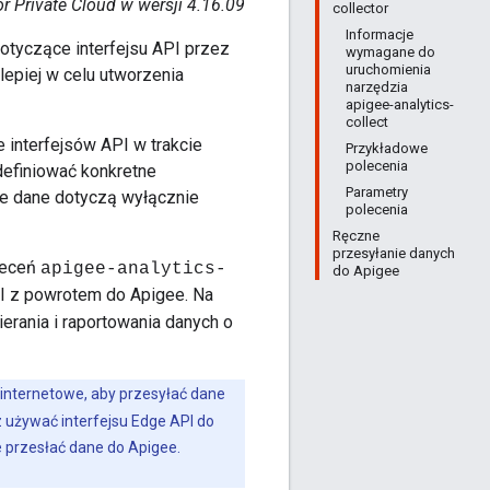
r Private Cloud w wersji 4.16.09
collector
Informacje
otyczące interfejsu API przez
wymagane do
uruchomienia
jlepiej w celu utworzenia
narzędzia
apigee-analytics-
collect
 interfejsów API w trakcie
Przykładowe
polecenia
definiować konkretne
Parametry
ie dane dotyczą wyłącznie
polecenia
Ręczne
przesyłanie danych
oleceń
apigee-analytics-
do Apigee
API z powrotem do Apigee. Na
erania i raportowania danych o
nternetowe, aby przesyłać dane
 używać interfejsu Edge API do
e przesłać dane do Apigee.