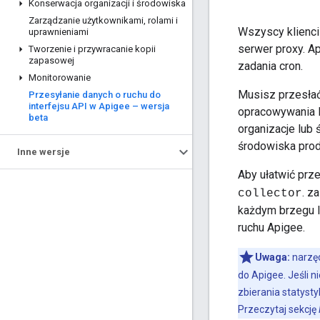
Konserwacja organizacji i środowiska
Zarządzanie użytkownikami
,
rolami i
Wszyscy klienci
uprawnieniami
serwer proxy. Ap
Tworzenie i przywracanie kopii
zapasowej
zadania cron.
Monitorowanie
Musisz przesłać
Przesyłanie danych o ruchu do
interfejsu API w Apigee – wersja
opracowywania l
beta
organizacje lub
środowiska produ
Inne wersje
Aby ułatwić prz
. z
collector
każdym brzegu I
ruchu Apigee.
Uwaga:
narzę
do Apigee. Jeśli 
zbierania statyst
Przeczytaj sekcję