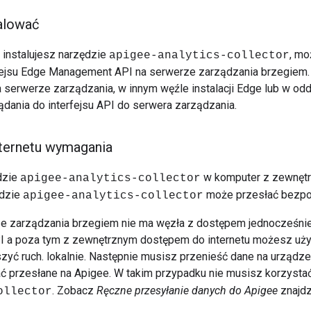
alować
 instalujesz narzędzie
, mo
apigee-analytics-collector
fejsu Edge Management API na serwerze zarządzania brzegiem.
 serwerze zarządzania, w innym węźle instalacji Edge lub w oddz
dania do interfejsu API do serwera zarządzania.
ternetu wymagania
ędzie
w komputer z zewnętr
apigee-analytics-collector
ędzie
może przesłać bezpo
apigee-analytics-collector
ze zarządzania brzegiem nie ma węzła z dostępem jednocześnie
 a poza tym z zewnętrznym dostępem do internetu możesz uży
szyć ruch. lokalnie. Następnie musisz przenieść dane na urządze
ć przesłane na Apigee. W takim przypadku nie musisz korzysta
. Zobacz
Ręczne przesyłanie danych do Apigee
znajdz
ollector