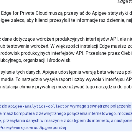
Edge fo
 Edge for Private Cloud muszą przesyłać do Apigee statystyki d
igee zaleca, aby klienci przesyłali te informacje raz dziennie, na
 dane dotyczące wdrożeń produkcyjnych interfejsów API, ale nie
ub testowania wdrożeń. W większości instalacji Edge musisz z
 środowisk produkcyjnych interfejsów API. Przesłane przez Cieb
kcyjnego, organizacji i środowisk.
esyłanie tych danych, Apigee udostępnia wersję beta wiersza p
a media. To narzędzie wysyła raport liczby wywołań interfejsu 
nstalacja chmury prywatnej może używać tego narzędzia do pobi
dzie
wymaga zewnętrzne połączenie i
apigee-analytics-collector
nie masz komputera z zewnętrznego połączenia internetowego, możesz
yk, przesyłania danych w maszynie z dostępem do internetu, a następni
Przesyłanie ręczne do Apigee
poniżej.