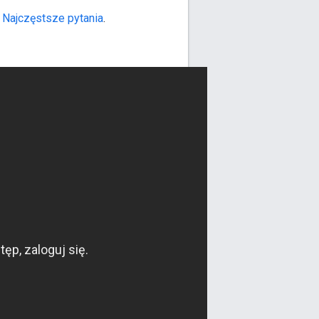
w
Najczęstsze pytania
.