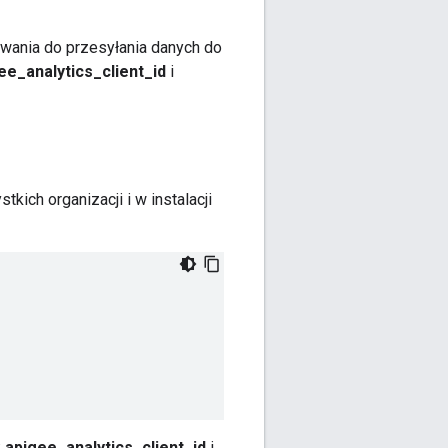
owania do przesyłania danych do
ee_analytics_client_id
i
kich organizacji i w instalacji
k
apigee_analytics_client_id
i