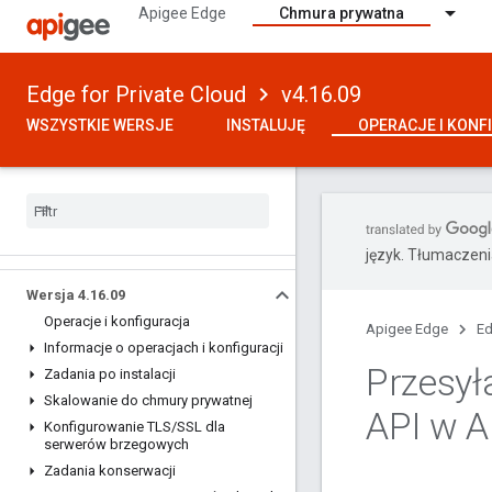
Apigee Edge
Chmura prywatna
Edge for Private Cloud
v4.16.09
WSZYSTKIE WERSJE
INSTALUJĘ
OPERACJE I KONF
język. Tłumaczen
Wersja 4
.
16
.
09
Operacje i konfiguracja
Apigee Edge
Ed
Informacje o operacjach i konfiguracji
Przesył
Zadania po instalacji
Skalowanie do chmury prywatnej
API w A
Konfigurowanie TLS
/
SSL dla
serwerów brzegowych
Zadania konserwacji